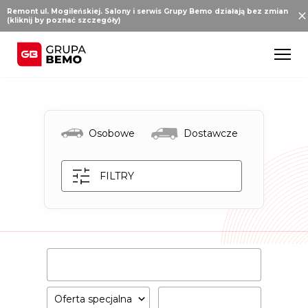
Remont ul. Mogileńskiej. Salony i serwis Grupy Bemo działają bez zmian
(kliknij by poznać szczegóły)
Osobowe
Dostawcze
FILTRY
Oferta specjalna