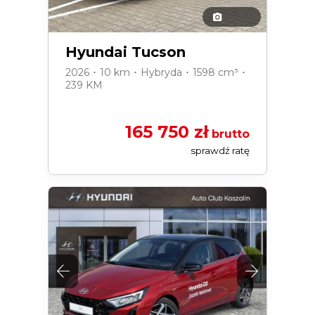
Hyundai Tucson
2026 ･ 10 km ･ Hybryda ･ 1598 cm³ ･
239 KM
165 750 zł
brutto
sprawdź ratę