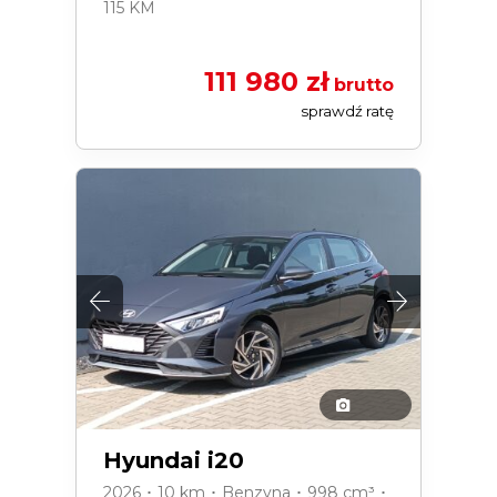
115 KM
111 980 zł
brutto
sprawdź ratę
Hyundai i20
2026 ･ 10 km ･ Benzyna ･ 998 cm³ ･