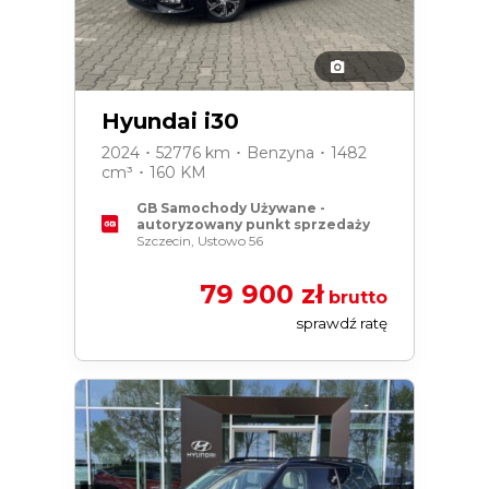
Hyundai i30
2024 ･ 52776 km ･ Benzyna ･ 1482
cm³ ･ 160 KM
GB Samochody Używane -
autoryzowany punkt sprzedaży
Szczecin, Ustowo 56
79 900 zł
brutto
sprawdź ratę