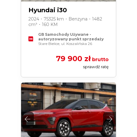
Hyundai i30
2024 ･ 75325 km ･ Benzyna ･ 1482
cm³ ･ 160 KM
GB Samochody Używane -
autoryzowany punkt sprzedaży
Stare Bielice, ul. Koszalińska 26
79 900 zł
brutto
sprawdź ratę