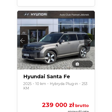
Hyundai Santa Fe
2025 ･ 10 km ･ Hybryda Plug-in ･ 253
KM
239 000 zł
brutto
sprawdź ratę