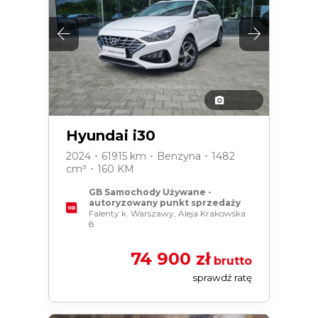
Hyundai i30
2024 ･ 61915 km ･ Benzyna ･ 1482
cm³ ･ 160 KM
GB Samochody Używane -
autoryzowany punkt sprzedaży
Falenty k. Warszawy, Aleja Krakowska
8
74 900 zł
brutto
sprawdź ratę