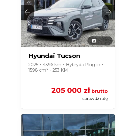
Hyundai Tucson
2025 ･ 4396 km ･ Hybryda Plug-in ･
1598 cm³ ･ 253 KM
205 000 zł
brutto
sprawdź ratę