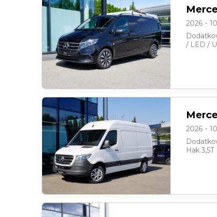
Merce
2026 ･ 1
Dodatkow
/ LED / 
Merce
2026 ･ 1
Dodatkow
Hak 3,5T