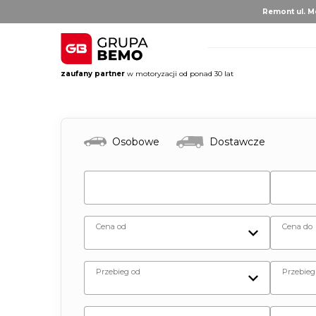
Remont ul. Mo
zaufany partner
w motoryzacji od ponad 30 lat
AUTO BRUNO
AUTO CLU
Volvo
Alfa 
Osobowe
Dostawcze
DS Au
Fiat
Citro
Hyund
Jeep
Opel