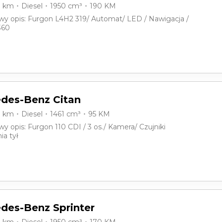
0 km ･ Diesel ･ 1950 cm³ ･ 190 KM
y opis: Furgon L4H2 319/ Automat/ LED / Nawigacja /
360
des-Benz Citan
0 km ･ Diesel ･ 1461 cm³ ･ 95 KM
 opis: Furgon 110 CDI / 3 os./ Kamera/ Czujniki
ia tył
des-Benz Sprinter