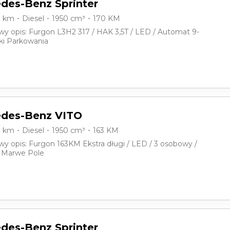
des-Benz Sprinter
0 km ･ Diesel ･ 1950 cm³ ･ 170 KM
y opis: Furgon L3H2 317 / HAK 3,5T / LED / Automat 9-
iki Parkowania
des-Benz VITO
0 km ･ Diesel ･ 1950 cm³ ･ 163 KM
y opis: Furgon 163KM Ekstra długi / LED / 3 osobowy /
/ Marwe Pole
des-Benz Sprinter