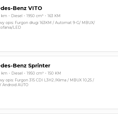
des-Benz VITO
0 km ･ Diesel ･ 1950 cm³ ･ 163 KM
y opis: Furgon długi 163KM / Automat 9-G/ MBUX/
ofania/LED
des-Benz Sprinter
0 km ･ Diesel ･ 1950 cm³ ･ 150 KM
y opis: Furgon 315 CDI L3H2 /Klima / MBUX 10,25 /
 Android AUTO