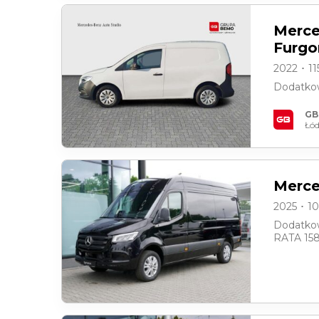
Merce
Furgo
2022 ･ 1
Dodatkow
GB
Łód
Merce
2025 ･ 1
Dodatkow
RATA 158