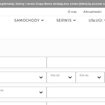
gileńskiej. Salony i serwis Grupy Bemo działają bez zmian (kliknij by poznać 
O nas
Aktualności
SAMOCHODY
SERWIS
USŁUGI
B
AUTO STUDIO
BEMO MOTORS
Romeo
Mercedes-Benz
Ford
tomobiles
Mazda
ën
ai