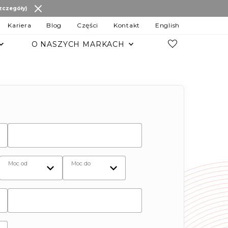
szczegóły)
Kariera
Blog
Części
Kontakt
English
O NASZYCH MARKACH
POZOSTAŁE MARKI
Changan
JAC Motors
Chery
JAECOO
OMODA
MG
LEVC