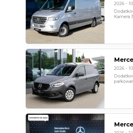
2026 ･ 1
Dodatkow
Kamera 
Merce
2026 ･ 1
Dodatkowy
parkowan
Merce