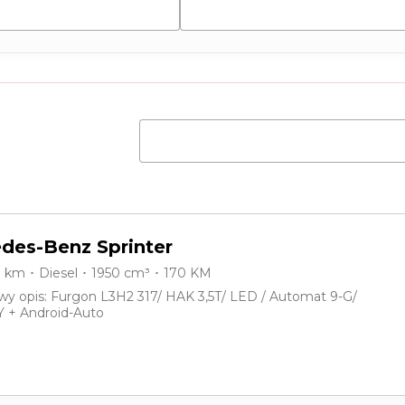
eot
des-Benz Sprinter
0 km ･ Diesel ･ 1950 cm³ ･ 170 KM
y opis: Furgon L3H2 317/ HAK 3,5T/ LED / Automat 9-G/
 + Android-Auto