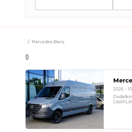
Peug
/
Mercedes-Benz
(
)
Merce
2026 ･ 1
Dodatkow
CARPLAY