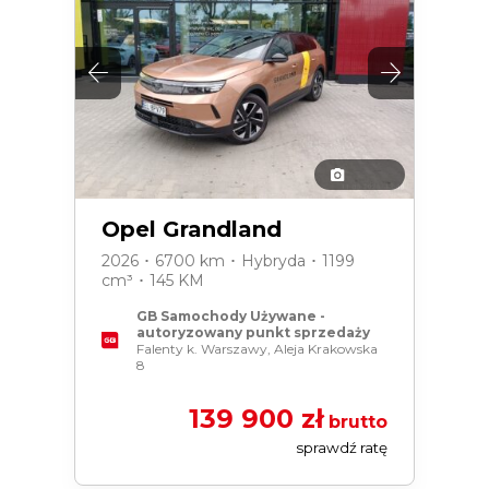
Opel Grandland
2026 ･ 6700 km ･ Hybryda ･ 1199
cm³ ･ 145 KM
GB Samochody Używane -
autoryzowany punkt sprzedaży
Falenty k. Warszawy, Aleja Krakowska
8
139 900 zł
brutto
sprawdź ratę