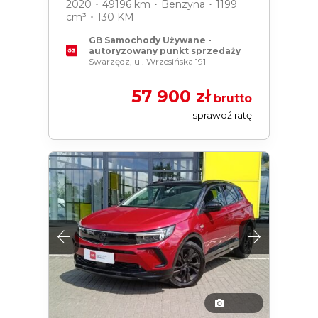
2020 ･ 49196 km ･ Benzyna ･ 1199
cm³ ･ 130 KM
GB Samochody Używane -
autoryzowany punkt sprzedaży
Swarzędz, ul. Wrzesińska 191
57 900 zł
brutto
sprawdź ratę