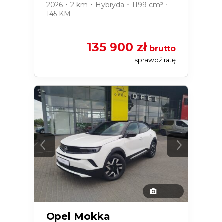
2026 ･ 2 km ･ Hybryda ･ 1199 cm³ ･
145 KM
135 900 zł
brutto
sprawdź ratę
Opel Mokka