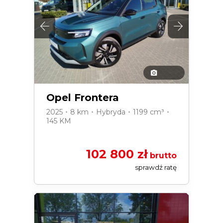
Opel Frontera
2025 ･ 8 km ･ Hybryda ･ 1199 cm³ ･
145 KM
102 800 zł
brutto
sprawdź ratę