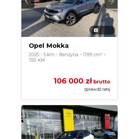
Opel Mokka
2025 ･ 5 km ･ Benzyna ･ 1199 cm³ ･
130 KM
106 000 zł
brutto
sprawdź ratę