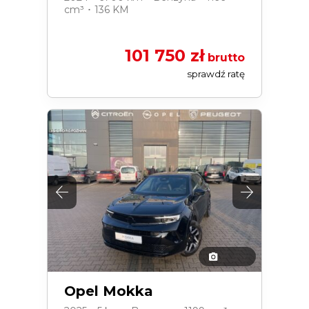
cm³ ･ 136 KM
101 750 zł
brutto
sprawdź ratę
Opel Mokka