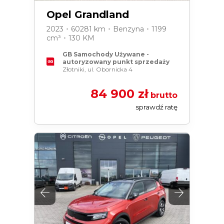
Opel Grandland
2023 ･ 60281 km ･ Benzyna ･ 1199
cm³ ･ 130 KM
GB Samochody Używane -
autoryzowany punkt sprzedaży
Złotniki, ul. Obornicka 4
84 900 zł
brutto
sprawdź ratę