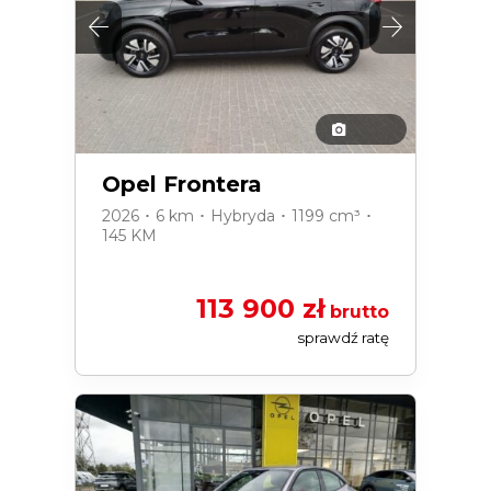
Opel Frontera
2026 ･ 6 km ･ Hybryda ･ 1199 cm³ ･
145 KM
113 900 zł
brutto
sprawdź ratę