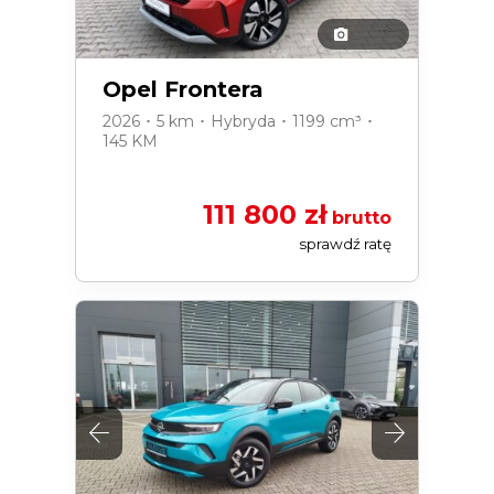
Opel Frontera
2026 ･ 5 km ･ Hybryda ･ 1199 cm³ ･
145 KM
111 800 zł
brutto
sprawdź ratę