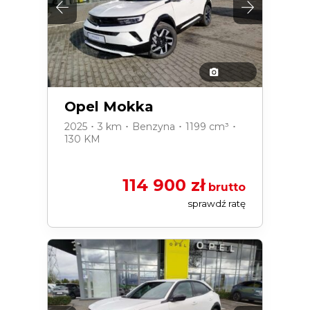
Opel Mokka
2025 ･ 3 km ･ Benzyna ･ 1199 cm³ ･
130 KM
114 900 zł
brutto
sprawdź ratę