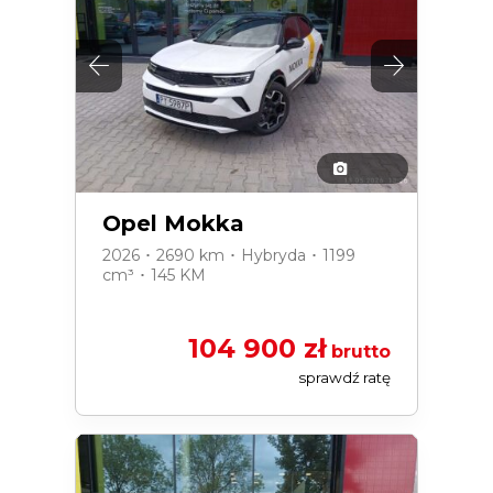
Opel Mokka
2026 ･ 2690 km ･ Hybryda ･ 1199
cm³ ･ 145 KM
104 900 zł
brutto
sprawdź ratę