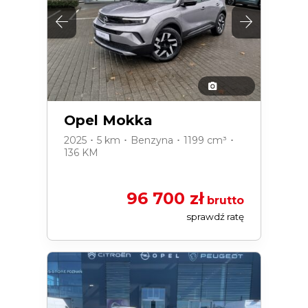
Opel Mokka
2025 ･ 5 km ･ Benzyna ･ 1199 cm³ ･
136 KM
96 700 zł
brutto
sprawdź ratę