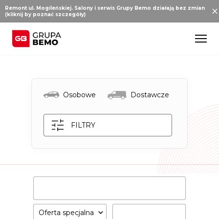
Remont ul. Mogileńskiej. Salony i serwis Grupy Bemo działają bez zmian
(kliknij by poznać szczegóły)
Osobowe
Dostawcze
FILTRY
Oferta specjalna