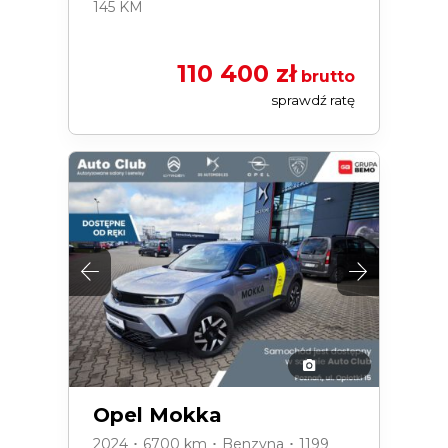
145 KM
110 400 zł
brutto
sprawdź ratę
Opel Mokka
2024 ･ 6700 km ･ Benzyna ･ 1199