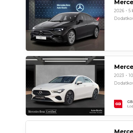
Merce
2026 ･ 5
Dodatkow
Merce
2023 ･ 1
Dodatkow
GB
Łód
Merce