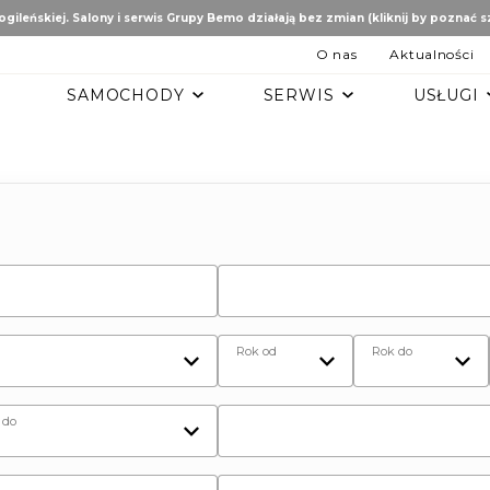
gileńskiej. Salony i serwis Grupy Bemo działają bez zmian (kliknij by poznać 
O nas
Aktualności
SAMOCHODY
SERWIS
USŁUGI
B
AUTO STUDIO
BEMO MOTORS
Romeo
Mercedes-Benz
Ford
tomobiles
Mazda
ën
ai