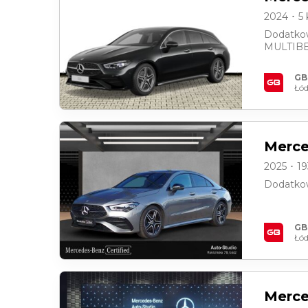
2024 ･ 5
Dodatko
MULTIBE
GB
Łód
Merce
2025 ･ 1
Dodatko
GB
Łód
Merce