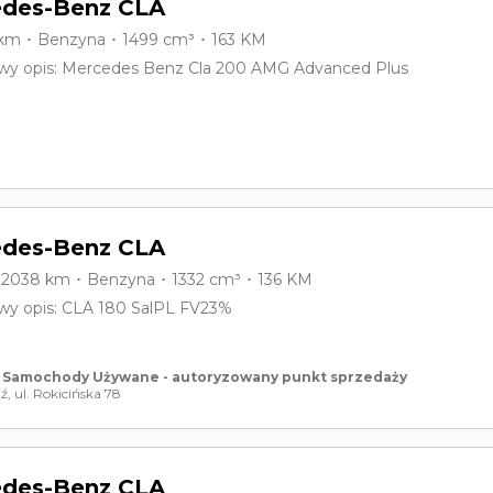
des-Benz CLA
 km ･ Benzyna ･ 1499 cm³ ･ 163 KM
y opis: Mercedes Benz Cla 200 AMG Advanced Plus
des-Benz CLA
02038 km ･ Benzyna ･ 1332 cm³ ･ 136 KM
y opis: CLA 180 SalPL FV23%
 Samochody Używane - autoryzowany punkt sprzedaży
ź, ul. Rokicińska 78
des-Benz CLA