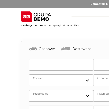
Remont ul. Mo
zaufany partner
w motoryzacji od ponad 30 lat
AUTO BRUNO
AUTO CLU
Volvo
Alfa 
Osobowe
Dostawcze
DS Au
Fiat
Citro
Hyund
Jeep
Opel