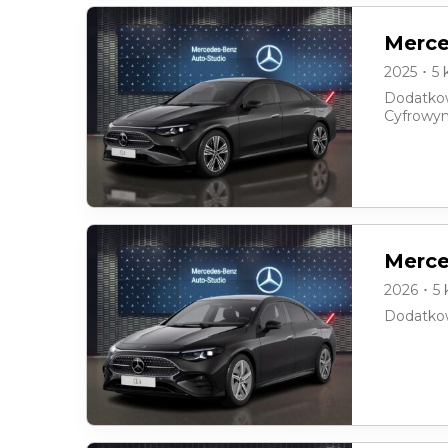
Merce
2025 ･ 5
Dodatkow
Cyfrowym
Merce
2026 ･ 5
Dodatkow