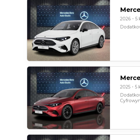
Merce
2026 ･ 5
Dodatkow
Merce
2025 ･ 5
Dodatkow
Cyfrowym