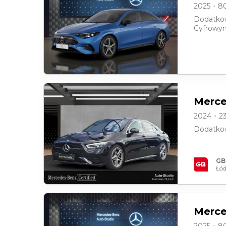
2025 ･ 8
Dodatkow
Cyfrowym
Merce
2024 ･ 2
Dodatkow
GB
Łód
Merce