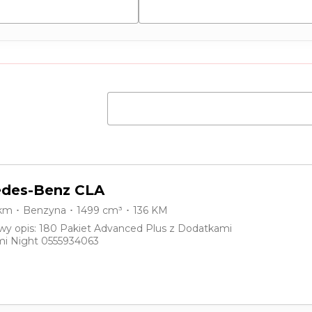
eot
des-Benz CLA
 km ･ Benzyna ･ 1499 cm³ ･ 136 KM
y opis: 180 Pakiet Advanced Plus z Dodatkami
i Night 0555934063