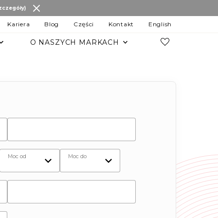
szczegóły)
Kariera
Blog
Części
Kontakt
English
O NASZYCH MARKACH
POZOSTAŁE MARKI
Changan
JAC Motors
Chery
JAECOO
OMODA
MG
LEVC