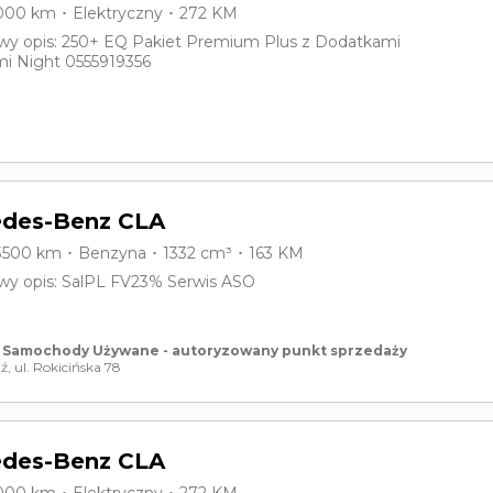
000 km ･ Elektryczny ･ 272 KM
y opis: 250+ EQ Pakiet Premium Plus z Dodatkami
i Night 0555919356
des-Benz CLA
3500 km ･ Benzyna ･ 1332 cm³ ･ 163 KM
y opis: SalPL FV23% Serwis ASO
 Samochody Używane - autoryzowany punkt sprzedaży
ź, ul. Rokicińska 78
des-Benz CLA