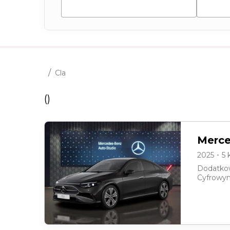
Peug
/
Cla
(
)
Merce
2025 ･ 5
Dodatkow
Cyfrowym