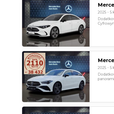
Merce
2025 ･ 5
Dodatkow
Cyfrowym
Merce
2025 ･ 5
Dodatkow
panorami