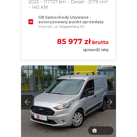
2023 ･ 117727 km ･ Diesel ･ 2179 cm³
･ 140 KM
GB Samochody Używane -
autoryzowany punkt sprzedaży
Poznań, ul. Mogileńska 50
85 977 zł
brutto
sprawdź ratę