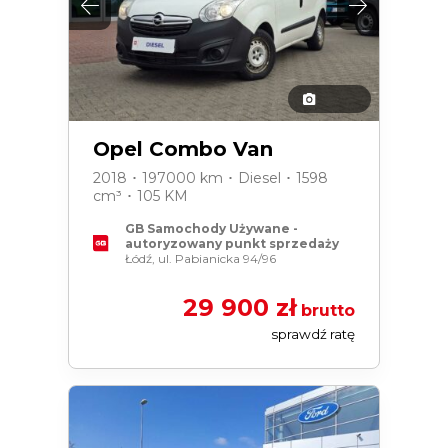
Opel Combo Van
2018 ･ 197000 km ･ Diesel ･ 1598
cm³ ･ 105 KM
GB Samochody Używane -
autoryzowany punkt sprzedaży
Łódź, ul. Pabianicka 94/96
29 900 zł
brutto
sprawdź ratę