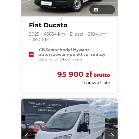
Fiat Ducato
2025 ･ 43634 km ･ Diesel ･ 2184 cm³
･ 180 KM
GB Samochody Używane -
autoryzowany punkt sprzedaży
Złotniki, ul. Obornicka 4
95 900 zł
brutto
sprawdź ratę