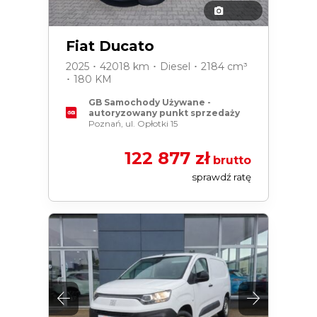
Fiat Ducato
2025 ･ 42018 km ･ Diesel ･ 2184 cm³
･ 180 KM
GB Samochody Używane -
autoryzowany punkt sprzedaży
Poznań, ul. Opłotki 15
122 877 zł
brutto
sprawdź ratę