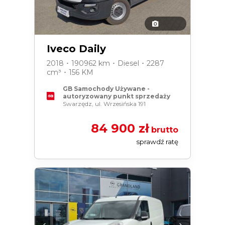
Iveco Daily
2018 ･ 190962 km ･ Diesel ･ 2287
cm³ ･ 156 KM
GB Samochody Używane -
autoryzowany punkt sprzedaży
Swarzędz, ul. Wrzesińska 191
84 900 zł
brutto
sprawdź ratę