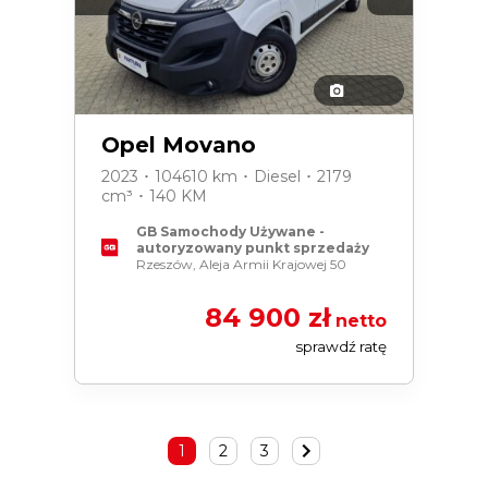
Opel Movano
2023 ･ 104610 km ･ Diesel ･ 2179
cm³ ･ 140 KM
GB Samochody Używane -
autoryzowany punkt sprzedaży
Rzeszów, Aleja Armii Krajowej 50
84 900 zł
netto
sprawdź ratę
1
2
3