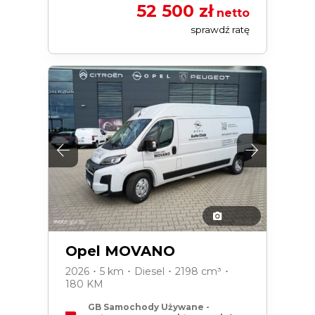
52 500 zł
netto
sprawdź ratę
Opel MOVANO
2026 ･ 5 km ･ Diesel ･ 2198 cm³ ･
180 KM
GB Samochody Używane -