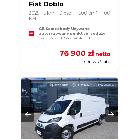
Fiat Doblo
2025 ･ 5 km ･ Diesel ･ 1500 cm³ ･ 100
KM
GB Samochody Używane -
autoryzowany punkt sprzedaży
Swarzędz, ul. Wrzesińska 191
76 900 zł
netto
sprawdź ratę