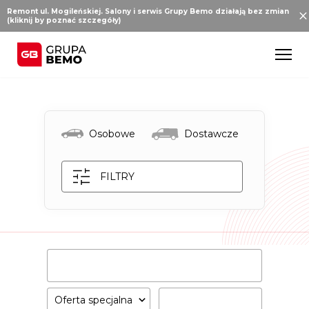
Remont ul. Mogileńskiej. Salony i serwis Grupy Bemo działają bez zmian
(kliknij by poznać szczegóły)
Osobowe
Dostawcze
FILTRY
Oferta specjalna