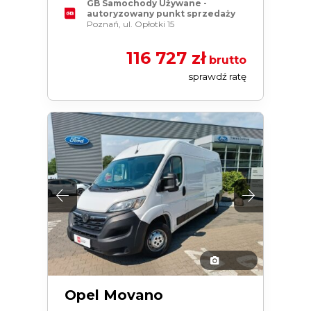
GB Samochody Używane -
autoryzowany punkt sprzedaży
Poznań, ul. Opłotki 15
116 727 zł
brutto
sprawdź ratę
Opel Movano