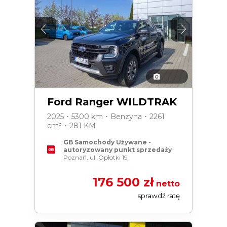
Ford Ranger WILDTRAK
2025 ･ 5300 km ･ Benzyna ･ 2261
cm³ ･ 281 KM
GB Samochody Używane -
autoryzowany punkt sprzedaży
Poznań, ul. Opłotki 19
176 500 zł
netto
sprawdź ratę