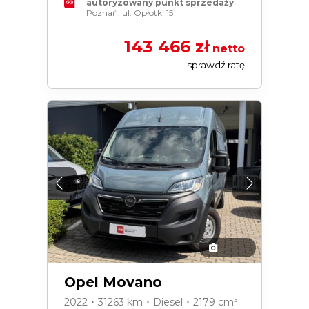
autoryzowany punkt sprzedaży
Poznań, ul. Opłotki 15
143 466 zł
netto
sprawdź ratę
Opel Movano
2022 ･ 31263 km ･ Diesel ･ 2179 cm³