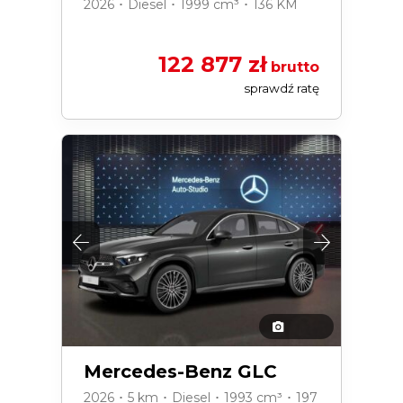
2026 ･ Diesel ･ 1999 cm³ ･ 136 KM
122 877 zł
brutto
sprawdź ratę
Mercedes-Benz GLC
2026 ･ 5 km ･ Diesel ･ 1993 cm³ ･ 197