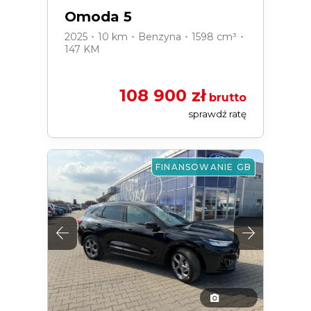
Omoda 5
2025 ･ 10 km ･ Benzyna ･ 1598 cm³ ･
147 KM
108 900 zł
brutto
sprawdź ratę
FINANSOWANIE GB