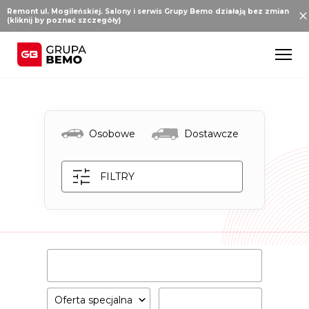
Remont ul. Mogileńskiej. Salony i serwis Grupy Bemo działają bez zmian
(kliknij by poznać szczegóły)
Osobowe
Dostawcze
FILTRY
Oferta specjalna