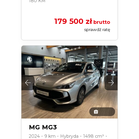
180 KM
179 500 zł
brutto
sprawdź ratę
MG MG3
2024 ･ 9 km ･ Hybryda ･ 1498 cm³ ･