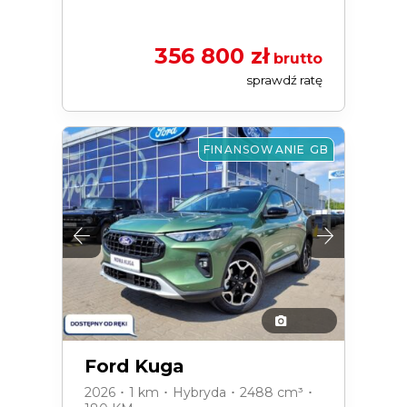
356 800 zł
brutto
sprawdź ratę
FINANSOWANIE GB
Ford Kuga
2026 ･ 1 km ･ Hybryda ･ 2488 cm³ ･