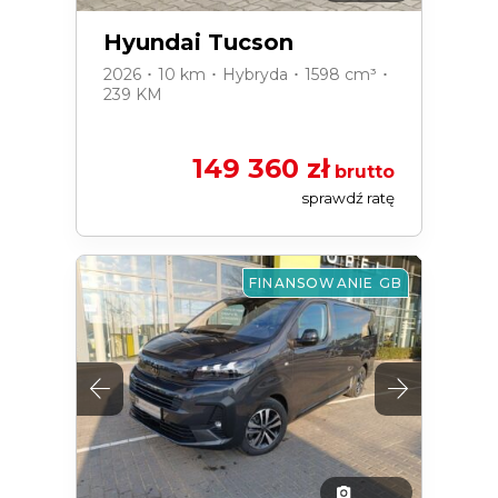
Hyundai Tucson
2026 ･ 10 km ･ Hybryda ･ 1598 cm³ ･
239 KM
149 360 zł
brutto
sprawdź ratę
FINANSOWANIE GB