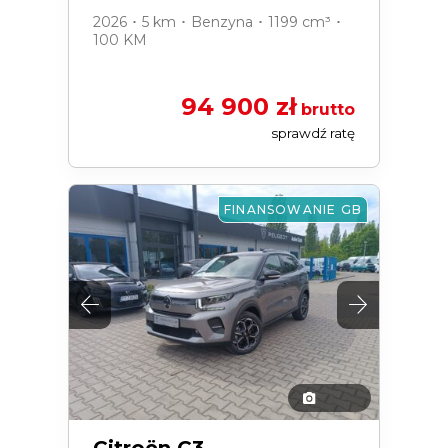
2026 ･ 5 km ･ Benzyna ･ 1199 cm³ ･
100 KM
94 900 zł
brutto
sprawdź ratę
FINANSOWANIE GB