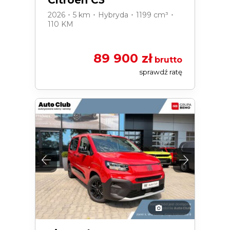
Citroën C3
2026 ･ 5 km ･ Hybryda ･ 1199 cm³ ･
110 KM
89 900 zł
brutto
sprawdź ratę