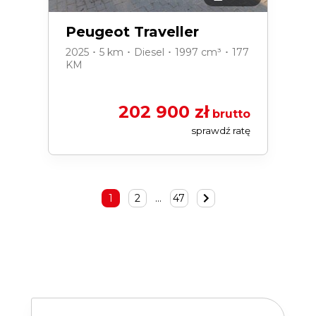
Peugeot Traveller
2025 ･ 5 km ･ Diesel ･ 1997 cm³ ･ 177
KM
202 900 zł
brutto
sprawdź ratę
1
2
…
47