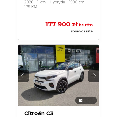
2026 ･ 1 km ･ Hybryda ･ 1500 cm³ ･
175 KM
177 900 zł
brutto
sprawdź ratę
Citroën C3