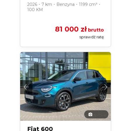
2026 ･ 7 km ･ Benzyna ･ 1199 cm³ ･
100 KM
81 000 zł
brutto
sprawdź ratę
Fiat 600