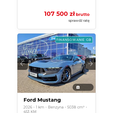
107 500 zł
brutto
sprawdź ratę
FINANSOWANIE GB
Ford Mustang
2026 ･ 1 km ･ Benzyna ･ 5038 cm³ ･
453 KM