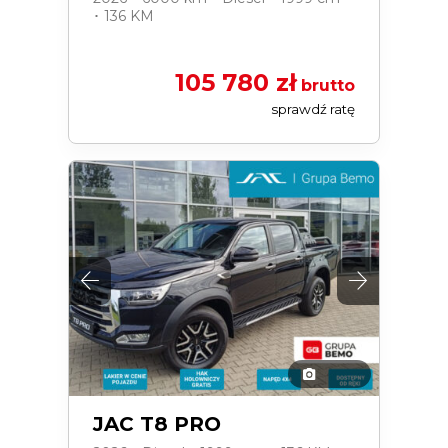
･ 136 KM
105 780 zł
brutto
sprawdź ratę
JAC T8 PRO