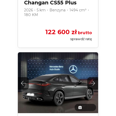
Changan CS55 Plus
2026 ･ 5 km ･ Benzyna ･ 1494 cm³ ･
180 KM
122 600 zł
brutto
sprawdź ratę