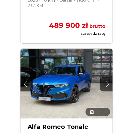
2026 ･ 10 km ･ Diesel ･ 1950 cm³ ･
237 KM
489 900 zł
brutto
sprawdź ratę
Alfa Romeo Tonale