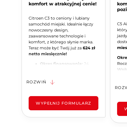
komfort w atrakcyjnej cenie!
kom
poz
Citroen C3 to ceniony i lubiany
C5 A
samochód miejski. Idealnie łączy
któr
nowoczesny design,
jazd
zaawansowane technologie i
dost
komfort, z którego słynie marka.
mies
Teraz może być Twój już za
624 zł
netto miesięcznie!
Okre
Rocz
Okres finansowania:
24
Wpła
miesiące
poja
Roczny limit kilometrów:
ROZWIŃ
10.000
ROZ
Wpłata własna:
10%
wartości pojazdu
WYPEŁNIJ FORMULARZ
Znajdziesz w nim m.in.:
Nowoczesny system