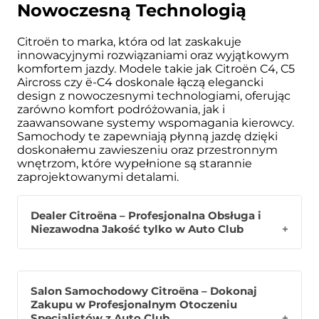
Nowoczesną Technologią
Citroën to marka, która od lat zaskakuje
innowacyjnymi rozwiązaniami oraz wyjątkowym
komfortem jazdy. Modele takie jak Citroën C4, C5
Aircross czy ë-C4 doskonale łączą elegancki
design z nowoczesnymi technologiami, oferując
zarówno komfort podróżowania, jak i
zaawansowane systemy wspomagania kierowcy.
Samochody te zapewniają płynną jazdę dzięki
doskonałemu zawieszeniu oraz przestronnym
wnętrzom, które wypełnione są starannie
zaprojektowanymi detalami.
Dealer Citroëna – Profesjonalna Obsługa i
Niezawodna Jakość tylko w Auto Club
Auto Club – autoryzowany dealer Citroëna,
Salon Samochodowy Citroëna – Dokonaj
oferujący pełną gamę najnowszych modeli
Zakupu w Profesjonalnym Otoczeniu
tej renomowanej marki, które łączą francuską
Specjalistów z Auto Club
elegancję, nowoczesne technologie i