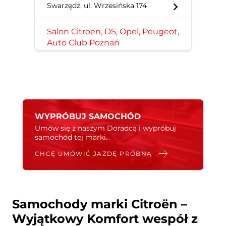
Swarzędz, ul. Wrzesińska 174
Salon Citroen, DS, Opel, Peugeot,
Auto Club Poznań
Poznań, ul. Opłotki 15
Salon Citroen, Fiat, Opel,
Peugeot, Jeep,
Auto Club Łódź
WYPRÓBUJ SAMOCHÓD
Łódź, ul. Pabianicka 94/96
Umów się z naszym Doradcą i wypróbuj
samochód tej marki.
CHCĘ UMÓWIĆ JAZDĘ PRÓBNĄ
Samochody marki Citroën –
Wyjątkowy Komfort wespół z