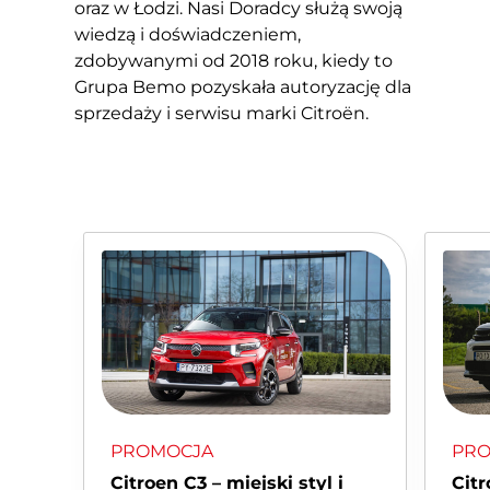
oraz w Łodzi. Nasi Doradcy służą swoją
wiedzą i doświadczeniem,
zdobywanymi od 2018 roku, kiedy to
Grupa Bemo pozyskała autoryzację dla
sprzedaży i serwisu marki Citroën.
PROMOCJA
PR
Citroen C3 – miejski styl i
Citr