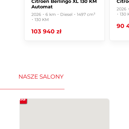
Citroën Berlingo XL 130 KM
Citr
Automat
2026 ･
･ 130
2026 ･ 6 km ･ Diesel ･ 1497 cm³
･ 130 KM
90 4
103 940 zł
NASZE SALONY