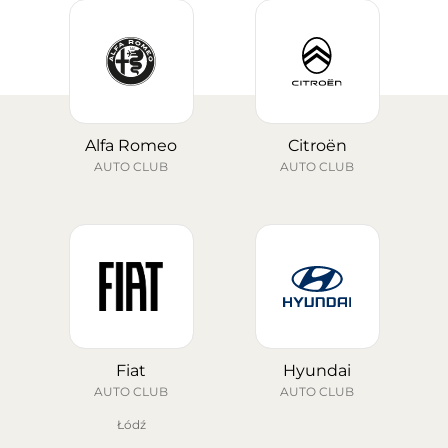
wybrać model idealnie dopasowany do
Twoich potrzeb, doradzimy w kwestii
konfiguracji wyposażenia, a także
przedstawimy najlepsze opcje finansowania i
leasingu, aby zakup nowego Citroëna był
prosty i bezstresowy.
Alfa Romeo
Citroën
AUTO CLUB
AUTO CLUB
Fiat
Hyundai
AUTO CLUB
AUTO CLUB
Łódź