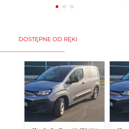
multimedialny z 10-calowym
ekranem i bezprzewodowym
połączeniem z Apple CarPlay
i Android Auto
Pakiet zaawansowanych
systemów bezpieczeństwa
DOSTĘPNE OD RĘKI
Ekonomiczny silnik
benzynowy o mocy 100KM
lub bezemisyjny silnik
elektryczny o mocy 113KM
Wyjątkowy styl z
możliwością personalizacji
kolorystycznej nadwozia
Nie czekaj! Wypełnij formularz i
ciesz się nowym samochodem w
niskiej racie!