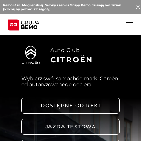
Remont ul. Mogileńskiej. Salony i serwis Grupy Bemo działają bez zmian
(kliknij by poznać szczegóły)
Auto Club
CITROËN
Wybierz swój samochód marki Citroën
od autoryzowanego dealera
DOSTĘPNE OD RĘKI
JAZDA TESTOWA