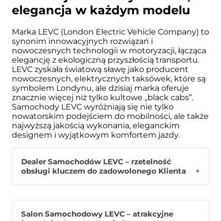
elegancja w każdym modelu
Chery Koszalin
Stare Bielice
Marka LEVC (London Electric Vehicle Company) to
synonim innowacyjnych rozwiązań i
Stare Bielice, ul. Koszalińska 28
nowoczesnych technologii w motoryzacji, łącząca
elegancję z ekologiczną przyszłością transportu.
Chery Szczecin
LEVC zyskała światową sławę jako producent
nowoczesnych, elektrycznych taksówek, które są
Szczecin, Ustowo 56
symbolem Londynu, ale dzisiaj marka oferuje
znacznie więcej niż tylko kultowe „black cabs”.
Salon i serwis JAC,
Samochody LEVC wyróżniają się nie tylko
nowatorskim podejściem do mobilności, ale także
Grupa Bemo
najwyższą jakością wykonania, eleganckim
Rzeszów, Aleja Armii Krajowej 50
designem i wyjątkowym komfortem jazdy.
Salon i serwis JAC,
Dealer Samochodów LEVC – rzetelność
Grupa Bemo
obsługi kluczem do zadowolonego Klienta
Stare Bielice, Koszalińska 26
Grupa Bemo, jako autoryzowany dealer marki
GB Samochody Używane Volvo
Salon Samochodowy LEVC – atrakcyjne
LEVC, oferuje pełne wsparcie na każdym
Selekt