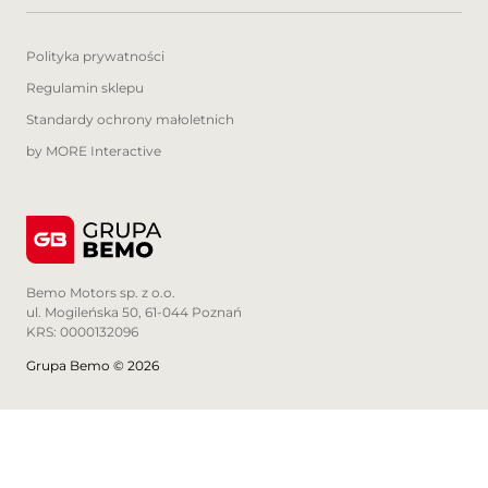
Dostawczych Auto Club - Łódź
Łódź, ul. Pabianicka 94/96
Polityka prywatności
Regulamin sklepu
Centrum Pojazdów
Dostawczych Auto Club -
Standardy ochrony małoletnich
Poznań
by MORE Interactive
Poznań, ul. Opłotki 15
Centrum Pojazdów
Dostawczych Auto Club -
Poznań-Złotniki
Bemo Motors sp. z o.o.
Złotniki, ul. Obornicka 4
ul. Mogileńska 50, 61-044 Poznań
KRS: 0000132096
Salon i serwis Hyundai,
Grupa Bemo © 2026
Auto Club Koszalin
Stare Bielice, ul. Koszalińska 28
Salon Citroen, Peugeot,