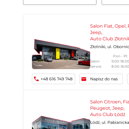
Salon Fiat, Opel,
Jeep,
Auto Club Złotni
Złotniki, ul. Oborni
Pon - Pt
Salon
9:00-18:0
Serwis
8:00-16:0
+48 616 749 748
Napisz do nas
Salon Citroen, Fia
Peugeot, Jeep,
Auto Club Łódź
Łódź, ul. Pabianick