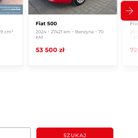
Fiat 500
Fi
99 cm³
2024 ･ 27421 km ･ Benzyna ･ 70
202
KM
･ 6
53 500 zł
72
SZUKAJ