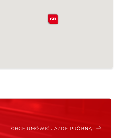
CHCĘ UMÓWIĆ JAZDĘ PRÓBNĄ