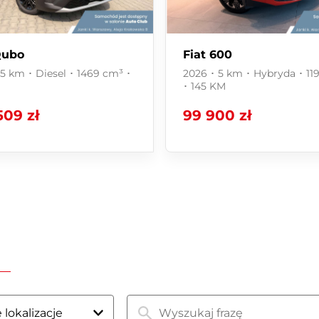
Qubo
Fiat 600
 5 km ･ Diesel ･ 1469 cm³ ･
2026 ･ 5 km ･ Hybryda ･ 11
M
･ 145 KM
509 zł
99 900 zł