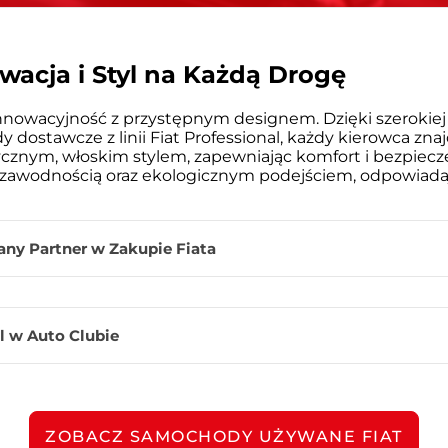
wacja i Styl na Każdą Drogę
 innowacyjność z przystępnym designem. Dzięki szeroki
dostawcze z linii Fiat Professional, każdy kierowca znajdz
cznym, włoskim stylem, zapewniając komfort i bezpiecze
ę niezawodnością oraz ekologicznym podejściem, odpowia
ny Partner w Zakupie Fiata
ogatą gamę modeli tej renomowanej marki, ale także peł
 w Auto Clubie
staje się wyjątkowym doświadczeniem. Nasz zespół specja
na każde pytanie oraz doradzić w wyborze samochodu i
 swoją przygodę z Fiatem, czy jesteś stałym fanem tej w
szej strony.
rym poznasz najnowsze modele Fiata, odkrywając ich w
zekonać się, jak stylowy design Fiata współgra z nowocz
ia, proces zakupu nowego Fiata staje się prostszy niż
ZOBACZ SAMOCHODY UŻYWANE FIAT
 jazda staje się jeszcze przyjemniejsza. Nasi doradcy chę
opasować do Twojej sytuacji finansowej, niezależnie o