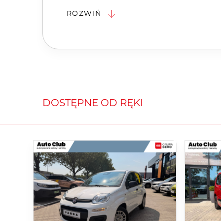
Roczny limit kilometrów:
10.000
ROZWIŃ
Wpłata własna:
15% wartości poj
Dlaczego warto go wybrać?
Produkowany w Polsce
Dynamiczny silnik hybrydowy o 
niskie zużycie paliwa
DOSTĘPNE OD RĘKI
Przestronne wnętrze i pakowny b
Ekologiczne materiały wysokiej ja
Skorzystaj z naszej oferty i ruszaj 
Fiatem 600!