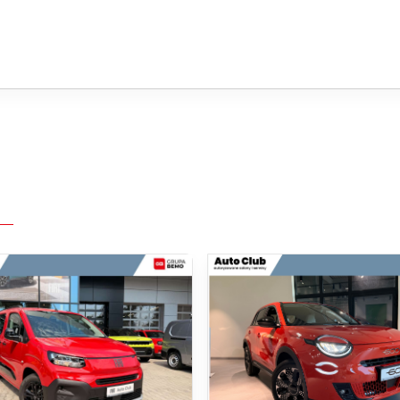
azdu
mocy 100KM zapewniający
agażnik
kości
w przygodę z nowym