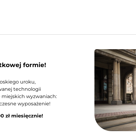
ątkowej formie!
łoskiego uroku,
anej technologii
o miejskich wyzwaniach:
oczesne wyposażenie!
0 zł miesięcznie!