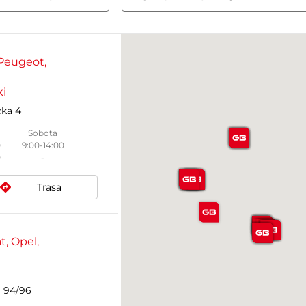
 Peugeot,
ki
cka 4
Sobota
0
9:00-14:00
0
-
Trasa
t, Opel,
a 94/96