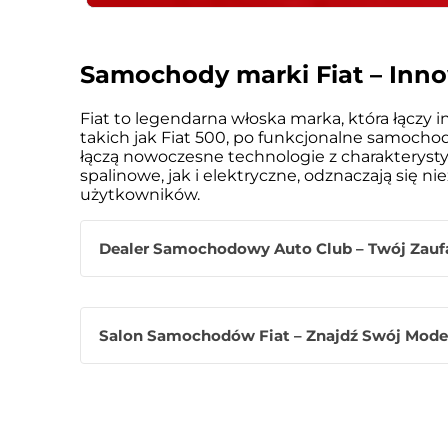
Samochody marki Fiat – Inno
Fiat to legendarna włoska marka, która łączy
takich jak Fiat 500, po funkcjonalne samochody 
łączą nowoczesne technologie z charakterysty
spalinowe, jak i elektryczne, odznaczają si
użytkowników.
Dealer Samochodowy Auto Club – Twój Zaufa
Dealer Fiata Auto Club posiada nie tylko b
Salon Samochodów Fiat – Znajdź Swój Model
sprawia, że każda wizyta w naszym salonie 
doświadczeniem, jest gotów odpowiedzieć 
Bez względu na to, czy dopiero rozpoczynasz
profesjonalizm i indywidualne podejście z na
Nasz salon samochodowy to miejsce, w któ
możliwości. Tutaj możesz na własne oczy pr
Dzięki elastycznym możliwościom finansowan
rozwiązaniami, które sprawiają, że codzienna
kredytowe oraz leasingowe, które możemy d