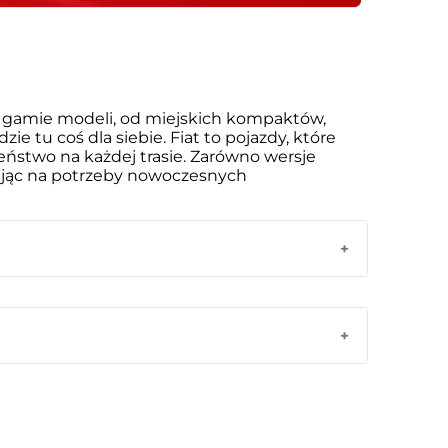
ej gamie modeli, od miejskich kompaktów,
ie tu coś dla siebie. Fiat to pojazdy, które
ństwo na każdej trasie. Zarówno wersje
dając na potrzeby nowoczesnych
ne wsparcie na każdym etapie zakupu, co
listów, dysponujący szeroką wiedzą i
dealnie dopasowanego do Twoich potrzeb.
łoskiej marki, możesz liczyć na
yjątkowy charakter i zaawansowane
esną technologią i funkcjonalnymi
 kiedykolwiek. Oferujemy różnorodne opcje
tnie zaprezentują Ci wszystkie funkcje i
d tego, czy kupujesz samochód na użytek