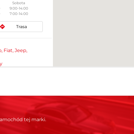
Sobota
0
9:00-14:00
0
7:00-14:00
Trasa
 Fiat, Jeep,
y
, Aleja
Sobota
0
9:00-14:00
0
Trasa
amochód tej marki.