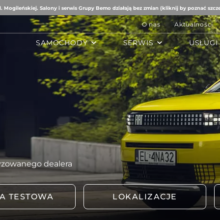
. Mogileńskiej. Salony i serwis Grupy Bemo działają bez zmian (kliknij by poznać szcz
O nas
Aktualności
SAMOCHODY
SERWIS
USŁUGI
B
AUTO STUDIO
BEMO MOTORS
Romeo
Mercedes-Benz
Ford
tomobiles
Mazda
ën
yzowanego dealera
ai
A TESTOWA
LOKALIZACJE