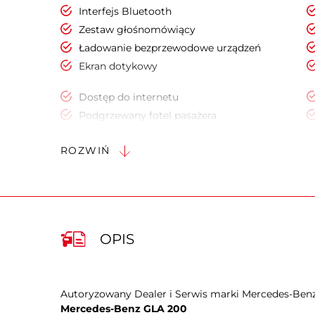
Interfejs Bluetooth
Zestaw głośnomówiący
Ładowanie bezprzewodowe urządzeń
Ekran dotykowy
Dostęp do internetu
Podgrzewany fotel pasażera
Kierownica skórzana
ROZWIŃ
Kierownica wielofunkcyjna
Keyless Go
Czujnik deszczu
Elektryczne szyby tylne
Kontrola odległości z przodu (przy
OPIS
parkowaniu)
Park Assistant - asystent parkowania
Kamera panoramiczna 360
Lusterka boczne ustawiane elektrycznie
Autoryzowany Dealer i Serwis marki Mercedes-Benz
Mercedes-Benz GLA 200
Lusterka boczne składane elektrycznie