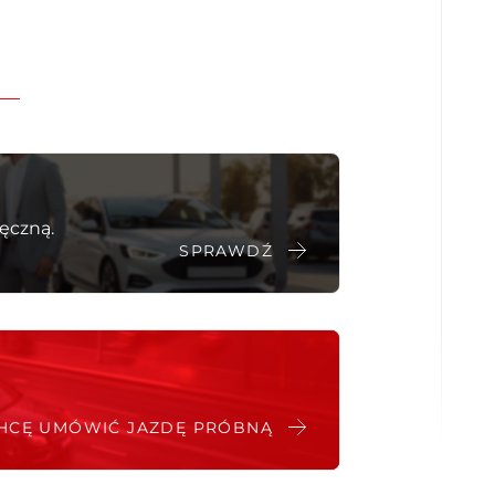
Kurtyny powietrzne - tył
Isofix (punkty mocowania fotelika
kiem deszczu
dziecięcego)
l”
ęczną.
SPRAWDŹ
beam Plus
HCĘ UMÓWIĆ JAZDĘ PRÓBNĄ