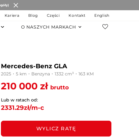
egóły)
Kariera
Blog
Części
Kontakt
English
O NASZYCH MARKACH
POZOSTAŁE MARKI
Changan
Mercedes-Benz GLA
JAC Motors
2025 ･ 5 km ･ Benzyna ･ 1332 cm³ ･ 163 KM
Chery
210 000 zł
brutto
JAECOO
Lub w ratach od:
2331.29
zł/m-c
OMODA
MG
WYLICZ RATĘ
LEVC