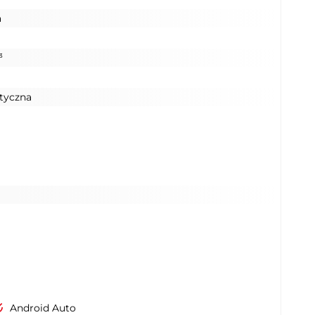
a
³
tyczna
Android Auto