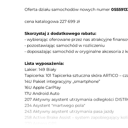
Aktywny asystent zmiany pasa ruchu
Oferta działu samochodów nowych numer
0555913
Kontrola odległości od poprzedzającego
pojazdu
cena katalogowa 227 699 zł
Kontrola trakcji
Oświetlenie adaptacyjne
Skorzystaj z dodatkowego rabatu:
• wybierając oferowane przez nas atrakcyjne finan
Czujnik zmierzchu
• pozostawiając samochód w rozliczeniu
Światła do jazdy dziennej diodowe LED
• doposażając samochód w oryginalne akcesoria z k
Oświetlenie drogi do domu
System Start/Stop
Lista wyposażenia:
Lakier: 149 Biały
Elektryczny hamulec postojowy
Tapicerka: 101 Tapicerka sztuczna skóra ARTICO – cz
Blokada mechanizmu różnicowego
14U Pakiet integracyjny „smartphone”
ESP
16U Apple CarPlay
Asystent hamowania awaryjnego w mieście
17U Android Auto
207 Aktywny asystent utrzymania odległości DIST
Aktywny asystent hamowania awaryjnego
234 Asystent "martwego pola"
243 Aktywny asystent utrzymania pasa jazdy
Poduszka powietrzna kierowcy
258 Active Brake Assist – system zapobiegający kol
Poduszka kolan kierowcy
270 Antena GPS
Kurtyny powietrzne - przód