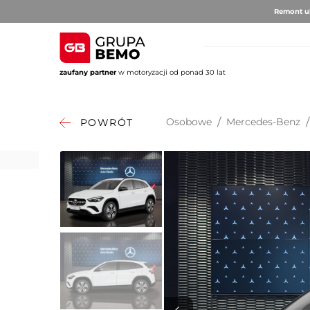
Remont ul
zaufany partner
w motoryzacji od ponad 30 lat
AUTO BRUNO
AUTO CLU
Volvo
Alfa 
Osobowe
/
Mercedes-Benz
/
POWRÓT
DS Au
Fiat
Citro
Hyund
Jeep
Opel