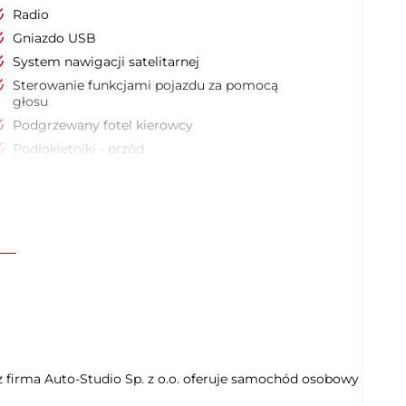
Radio
Gniazdo USB
System nawigacji satelitarnej
Sterowanie funkcjami pojazdu za pomocą
głosu
Podgrzewany fotel kierowcy
Podłokietniki - przód
Kierownica ze sterowaniem radia
Zmiana biegów w kierownicy
Uruchamianie silnika bez użycia kluczyków
Elektryczne szyby przednie
Przyciemniane tylne szyby
Kontrola odległości z tyłu (przy parkowaniu)
Niezależny system parkowania
Kamera parkowania tył
Podgrzewane lusterka boczne
 firma Auto-Studio Sp. z o.o. oferuje samochód osobowy
Asystent (czujnik) martwego pola