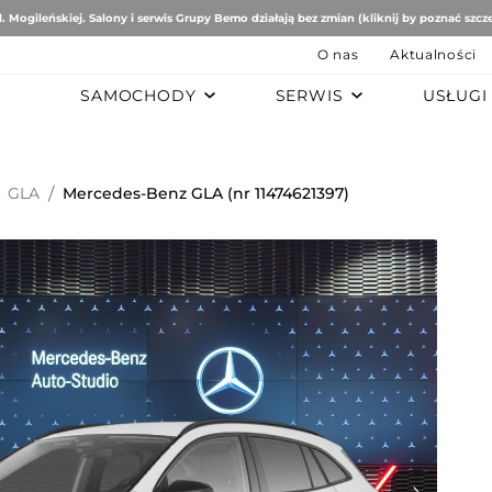
. Mogileńskiej. Salony i serwis Grupy Bemo działają bez zmian (kliknij by poznać szcz
O nas
Aktualności
SAMOCHODY
SERWIS
USŁUGI
B
AUTO STUDIO
BEMO MOTORS
Romeo
Mercedes-Benz
Ford
GLA
/
Mercedes-Benz GLA (nr 11474621397)
tomobiles
Mazda
ën
ai