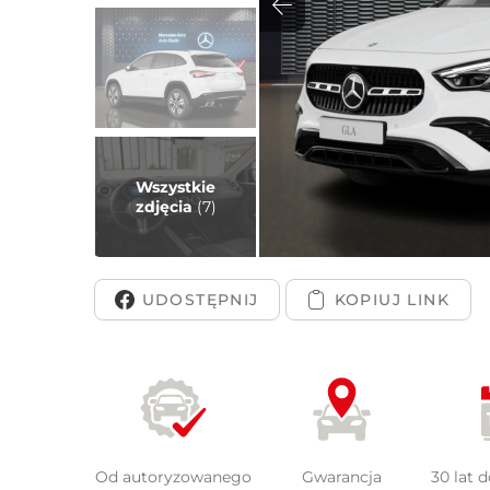
Peuge
Wszystkie
zdjęcia
(7)
UDOSTĘPNIJ
Od autoryzowanego
Gwarancja
30 lat 