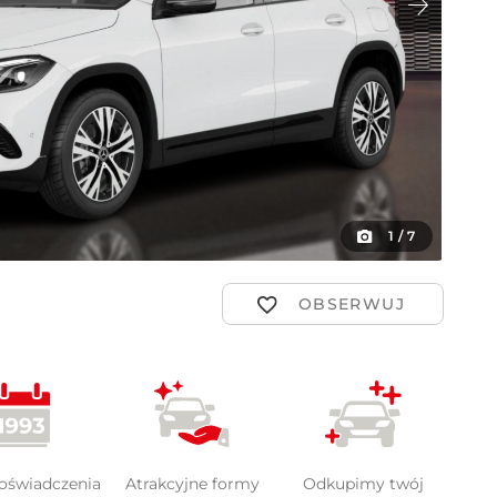
ot
1
/
7
doświadczenia
Atrakcyjne formy
Odkupimy twój