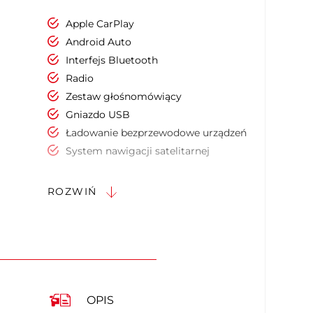
Apple CarPlay
Android Auto
Interfejs Bluetooth
Radio
Zestaw głośnomówiący
Gniazdo USB
Ładowanie bezprzewodowe urządzeń
System nawigacji satelitarnej
Ekran dotykowy
Sterowanie funkcjami pojazdu za
ROZWIŃ
pomocą głosu
Dostęp do internetu
Elektrycznie ustawiany fotel kierowcy
Elektrycznie ustawiany fotel pasażera
Podgrzewany fotel kierowcy
Podgrzewany fotel pasażera
OPIS
Regul. elektr. podparcia lędźwiowego -