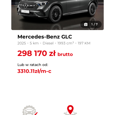
1
/
7
Mercedes-Benz GLC
2025 ･ 5 km ･ Diesel ･ 1993 cm³ ･ 197 KM
298 170 zł
brutto
Lub w ratach od:
3310.11
zł/m-c