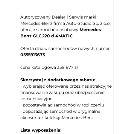
pasażer
Siedzenie z pamięcią ustawienia
Autoryzowany Dealer i Serwis marki
Podłokietniki - przód
Mercedes-Benz firma Auto-Studio Sp. z o.o.
Kierownica skórzana
oferuje samochód osobowy
Mercedes-
Kierownica ze sterowaniem radia
Benz GLC 220 d 4MATIC
Kolumna kierownicy regulowana
elektrycznie
Oferta działu samochodów nowych numer
0555913673
Kierownica wielofunkcyjna
Zmiana biegów w kierownicy
cena katalogowa 339 877 zł
Keyless Go
Uruchamianie silnika bez użycia
Skorzystaj z dodatkowego rabatu:
kluczyków
• wybierając oferowane przez nas atrakcyjne
Czujnik deszczu
finansowanie zakupu oraz ubezpieczenie
komunikacyjne
Elektryczne szyby przednie
• pozostawiając samochód w rozliczeniu
Elektryczne szyby tylne
• doposażając samochód w oryginalne
Przyciemniane tylne szyby
akcesoria z kolekcji Mercedes-Benz
Dach otwierany elektrycznie
Lista wyposażenia:
Kontrola odległości z przodu (przy