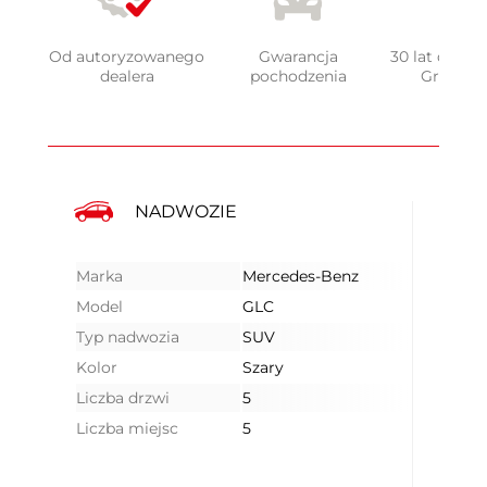
Od autoryzowanego
Gwarancja
30 lat doświ
dealera
pochodzenia
Grupy 
NADWOZIE
Marka
Mercedes-Benz
Model
GLC
Typ nadwozia
SUV
Kolor
Szary
Liczba drzwi
5
Liczba miejsc
5