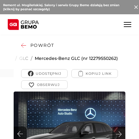
Remont ul. Mogileńskiej. Salony i serwis Grupy Bemo działają bez zmian
(kliknij by poznać szczegóły)
POWRÓT
cedes-
/
GLC
/
Mercedes-Benz GLC (nr 12279550262)
z
UDOSTĘPNIJ