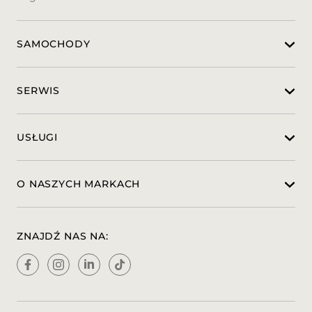
275 Pakiet pamięci ustawień
321 Czytnik linii papilarnych
464 Widescreen Cockpit - panoramiczny
SAMOCHODY
wyświetlacz centralny
75B Pakiet USB
840 Przyciemniane szyby z funkcją
termoizolacji
SERWIS
851 Szyby z izolacją akustyczną
868 Wyświetlacz centralny
873 Podgrzewane przednie siedzenia
USŁUGI
891 Oświetlenie Ambient
897 Bezprzewodowe ładowanie i
podłączenie Bluetooth
O NASZYCH MARKACH
942 Pakiet komfortowej przestrzeni
bagażowej
B51 Zestaw TIREFIT
P17 Pakiet KEYLESS-GO
ZNAJDŹ NAS NA:
871 Bezdotykowy dostęp przy otwieraniu
klapy bagażnika
889 KEYLESS-GO
P35 DIGITAL LIGHT
318 DIGITAL LIGHT