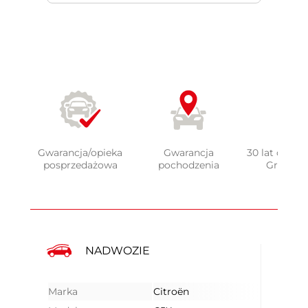
Gwarancja/opieka
Gwarancja
30 lat doświ
posprzedażowa
pochodzenia
Grupy 
NADWOZIE
Marka
Citroën