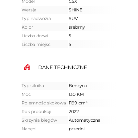
Model
C5X
Wersja
SHINE
Typ nadwozia
SUV
Kolor
srebrny
Liczba drzwi
5
Liczba miejsc
5
DANE TECHNICZNE
Typ silnika
Benzyna
Moc
130 KM
Pojemność skokowa
1199 cm³
Rok produkcji
2022
Skrzynia biegów
Automatyczna
Napęd
przedni