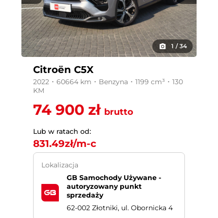
1
/
34
Citroën C5X
2022 ･ 60664 km ･ Benzyna ･ 1199 cm³ ･ 130
KM
74 900 zł
brutto
Lub w ratach od:
831.49
zł/m-c
Lokalizacja
GB Samochody Używane -
autoryzowany punkt
sprzedaży
62-002 Złotniki, ul. Obornicka 4