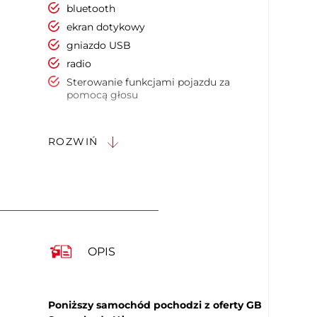
bluetooth
ekran dotykowy
gniazdo USB
radio
Sterowanie funkcjami pojazdu za
pomocą głosu
System nawigacji satelitarnej
Zestaw głośnomówiący
ROZWIŃ
czujnik deszczu
elektryczne szyby przednie
elektryczne szyby tylne
keyless entry
keyless Go
kierownica skórzana
OPIS
kierownica wielofunkcyjna
kierownica ze sterowaniem radia
klimatyzacja automatyczna
Poniższy samochód pochodzi z oferty GB
klimatyzacja automatyczna,