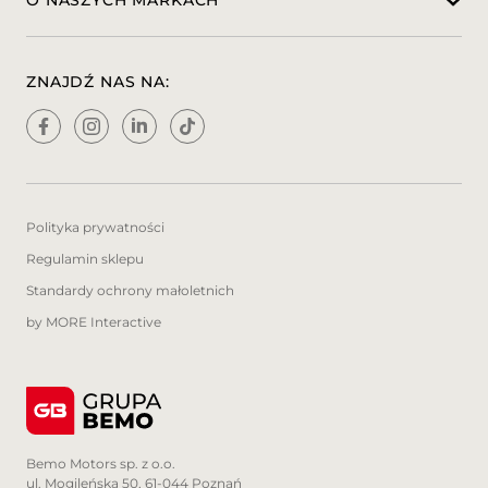
O NASZYCH MARKACH
Miłosz Kaliszak
tel: +48 504 201 232
ZNAJDŹ NAS NA:
mail: milosz.kaliszak@auto-club.pl
Filip Szmyt
tel: +48 509 254 347
mail: filip.szmyt@grupabemo.pl
Polityka prywatności
Marian Szynaka
Regulamin sklepu
+48 697 031 573
Standardy ochrony małoletnich
by MORE Interactive
--------------------------------------------------------------
---------------------
Miejsce ekspozycji auta:
Auto Club - Autoryzowany Dealer i Serwis
Bemo Motors sp. z o.o.
Peugeot, Citroen, Opel, Fiat, Jeep
ul. Mogileńska 50, 61-044 Poznań