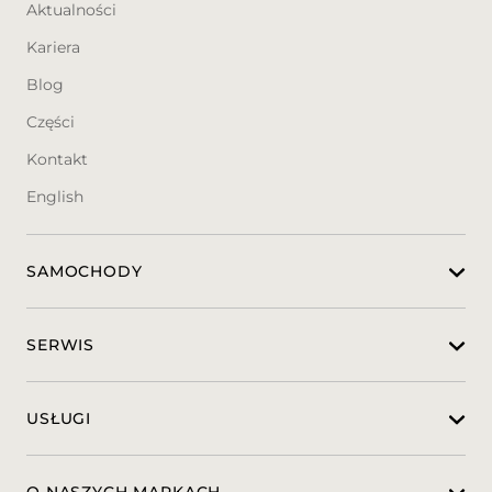
Aktualności
- Podgrzewane fotele przednie
- Podłokietnik w pierwszym i drugim rzędzie
Kariera
siedzeń
Blog
- Poduszki powietrzne czołowe, boczne i
kurtynowe dla kierowcy i pasażera
Części
- Przyciemniane tylne szyby
- Reflektory przednie w technologii FULL
Kontakt
LED
English
- System rozpoznawania znaków
ograniczenia prędkości
- Skórzana kierownica wielofunkcyjna ze
SAMOCHODY
sterowaniem radia i łopatkami do zmiany
biegów
- System Start/Stop
- Światła do jazdy dziennej LED
SERWIS
- Światła przeciwmgielne przednie LED
- Tempomat wraz z ogranicznikiem
prędkości
USŁUGI
- Zestaw głośnomówiący Bluetooth
PRZED PRZYJAZDEM PROSZĘ KONTAKT: