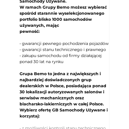
Samochody Używane.
dwustrefowa
W ramach Grupy Bemo możesz wybierać
klimatyzacja dla pasażerów z tyłu
spośród starannie wyselekcjonowanego
portfolio blisko 1000 samochodów
podgrzewany fotel kierowcy
używanych, mając
podgrzewany fotel pasażera
pewność:
podłokietniki - przód
podłokietniki - tył
• gwarancji pewnego pochodzenia pojazdów
• gwarancji stanu technicznego i prawnego
przyciemniane tylne szyby
• zakupu samochodu od firmy działającej
tapicerka częściowo skórzana
ponad 30 lat na rynku
uruchamianie silnika bez użycia
kluczyków
Grupa Bemo to jedna z największych i
zmiana biegów w kierownicy
najbardziej doświadczonych grup
aktywne rozpoznawanie znaków
dealerskich w Polsce, posiadająca ponad
ograniczenia prędkośc
30 lokalizacji autoryzowanych salonów i
asystent hamowania - Brake Assist
serwisów mechanicznych oraz
blacharsko-lakierniczych w całej Polsce.
czujnik zmierzchu
Wybierz ofertę GB Samochody Używane i
elektroniczna kontrola ciśnienia w
korzystaj:
oponach
elektryczny hamulec postojowy
• z możliwości kontroli stanu technicznego