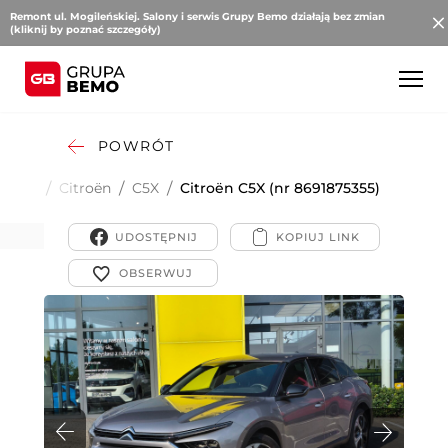
Remont ul. Mogileńskiej. Salony i serwis Grupy Bemo działają bez zmian
(kliknij by poznać szczegóły)
POWRÓT
obowe
/
Citroën
/
C5X
/
Citroën C5X (nr 8691875355)
UDOSTĘPNIJ