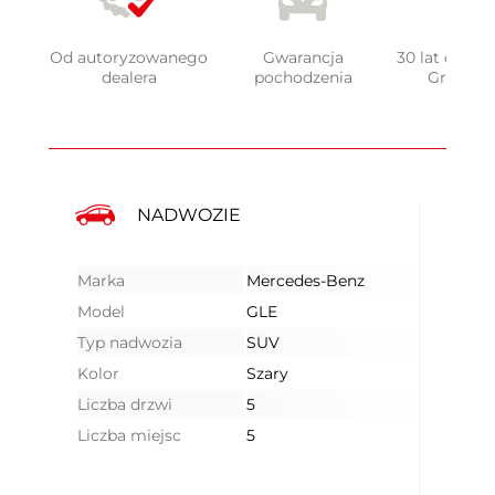
Od autoryzowanego
Gwarancja
30 lat doświ
dealera
pochodzenia
Grupy 
NADWOZIE
Marka
Mercedes-Benz
Model
GLE
Typ nadwozia
SUV
Kolor
Szary
Liczba drzwi
5
Liczba miejsc
5