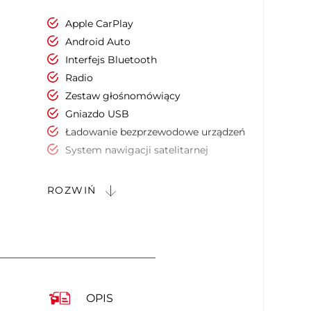
Apple CarPlay
Android Auto
Interfejs Bluetooth
Radio
Zestaw głośnomówiący
Gniazdo USB
Ładowanie bezprzewodowe urządzeń
System nawigacji satelitarnej
System nagłośnienia
Wyświetlacz typu Head-Up
ROZWIŃ
Ekran dotykowy
Sterowanie funkcjami pojazdu za
pomocą głosu
Dostęp do internetu
Elektrycznie ustawiany fotel kierowcy
Elektrycznie ustawiany fotel pasażera
OPIS
Podgrzewany fotel kierowcy