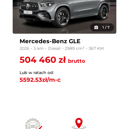
1
/
7
Mercedes-Benz GLE
2026 ･ 5 km ･ Diesel ･ 2989 cm³ ･ 367 KM
504 460 zł
brutto
Lub w ratach od:
5592.53
zł/m-c