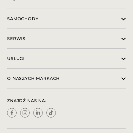
PBG Pakiet komfortowej łączności
01U Pakiet Usług Nawigacyjnych i
Komfortowych Connectivity
SAMOCHODY
362 Moduł komunikacyjny dla usług
Mercedes me
365 Nawigacja na dysku twardym
PSJ Pakiet wyposażenia AMG Advanced
SERWIS
Plus
34U Usługi „Remote Services Premium”
489 Zawieszenie AIRMATIC
USŁUGI
513 Asystent znaków drogowych
642 MULTIBEAM LED
70B Fluorescencyjna kamizelka dla
O NASZYCH MARKACH
kierowcy
810 System nagłośnienia Burmester®
surround
840 Przyciemniane szyby z funkcją
ZNAJDŹ NAS NA:
termoizolacji
B51 Zestaw TIREFIT
P31 Pakiet sportowy AMG - elementy
zewnętrzne
772 Stylizacja AMG