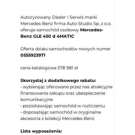
Podgrzewany fotel pasażera
Regul. elektr. podparcia lędźwiowego -
Autoryzowany Dealer i Serwis marki
pasażer
Mercedes-Benz firma Auto-Studio Sp. z o.o.
Siedzenie z pamięcią ustawienia
oferuje samochód osobowy
Mercedes-
Podłokietniki - przód
Benz GLE 450 d 4MATIC
Kierownica skórzana
Oferta działu samochodów nowych numer
Kierownica ze sterowaniem radia
0555923971
Kolumna kierownicy regulowana
elektrycznie
cena katalogowa 578 981 zł
Kierownica wielofunkcyjna
Zmiana biegów w kierownicy
Skorzystaj z dodatkowego rabatu:
• wybierając oferowane przez nas atrakcyjne
Keyless Go
finansowanie zakupu oraz ubezpieczenie
Uruchamianie silnika bez użycia
komunikacyjne
kluczyków
• pozostawiając samochód w rozliczeniu
Czujnik deszczu
• doposażając samochód w oryginalne
Elektryczne szyby przednie
akcesoria z kolekcji Mercedes-Benz
Elektryczne szyby tylne
Lista wyposażenia:
Przyciemniane tylne szyby