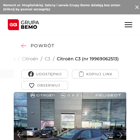
Remont ul. Mogileńskiej. Salony i serwis Grupy Bemo działają bez zmian
(kliknij by poznać szczegóły)
POWRÓT
sobowe
/
Citroën
/
C3
/
Citroën C3 (nr 19969062513)
UDOSTĘPNIJ