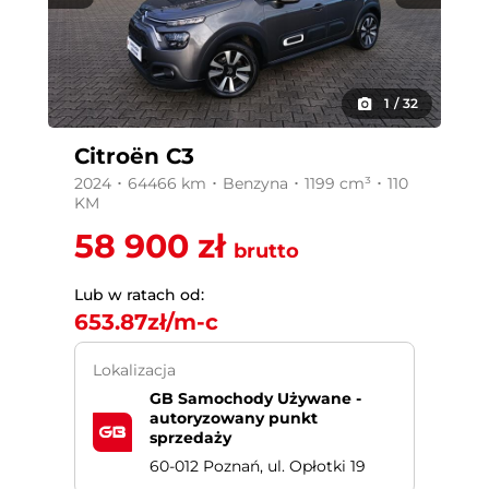
1
/
32
Citroën C3
2024 ･ 64466 km ･ Benzyna ･ 1199 cm³ ･ 110
KM
58 900 zł
brutto
Lub w ratach od:
653.87
zł/m-c
Lokalizacja
GB Samochody Używane -
autoryzowany punkt
sprzedaży
60-012 Poznań, ul. Opłotki 19