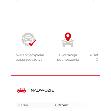
Gwarancja/opieka
Gwarancja
30 lat doświ
posprzedażowa
pochodzenia
Grupy 
NADWOZIE
Marka
Citroën