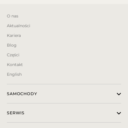
• Serwisowany w ASO
O nas
• VIN: VF7SXHNPYRT025343
• Numer rejestracyjny: WY348XY
Aktualności
• Data I rejestracji: 18.03.2024
Kariera
• Rok Produkcji: 2024
Blog
WAŻNIEJSZE ELEMENTY WYPOSAŻENIA:
Części
* Kierownica wielofuncyjna
Kontakt
* Elektryczne szyby przednie
* Lusterka boczne ustawiane i składane
English
elektrycznie
* Tempomat z ogranicznikiem prędkości
* Czujniki parkowania
SAMOCHODY
* Klimatyzacja automatyczna
* Kontrola trakcji
* Radio z ekranem dotykowym (Android
SERWIS
Auto, Apple CarPlay, Mirror Screen, USB,
Fm)
* Start-stop