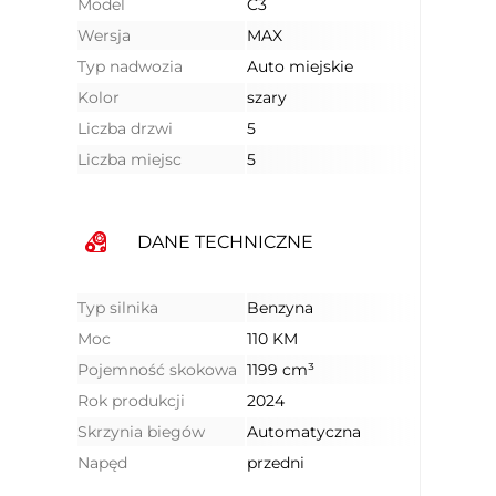
Model
C3
Wersja
MAX
Typ nadwozia
Auto miejskie
Kolor
szary
Liczba drzwi
5
Liczba miejsc
5
DANE TECHNICZNE
Typ silnika
Benzyna
Moc
110 KM
Pojemność skokowa
1199 cm³
Rok produkcji
2024
Skrzynia biegów
Automatyczna
Napęd
przedni