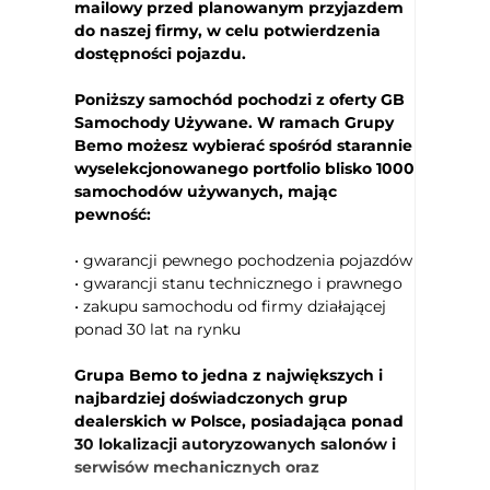
Lane assist - kontrola zmiany pasa ruchu
mailowy przed planowanym przyjazdem
do naszej firmy, w celu potwierdzenia
lusterka boczne składane elektrycznie
dostępności pojazdu.
lusterka boczne ustawiane elektrycznie
ogranicznik prędkości
Poniższy samochód pochodzi z oferty GB
Park Assistant - asystent parkowania
Samochody Używane. W ramach Grupy
Bemo możesz wybierać spośród starannie
swiatła do jazdy dziennej diodowe LED
wyselekcjonowanego portfolio blisko 1000
system rozpoznawania znaków
samochodów używanych, mając
drogowych
pewność:
system Start/Stop
tempomat
• gwarancji pewnego pochodzenia pojazdów
wspomaganie kierownicy
• gwarancji stanu technicznego i prawnego
• zakupu samochodu od firmy działającej
alufelgi
ponad 30 lat na rynku
ABS
asystent pasa ruchu
Grupa Bemo to jedna z największych i
boczne poduszki powietrzne - przód
najbardziej doświadczonych grup
dealerskich w Polsce, posiadająca ponad
ESP (stabilizacja toru jazdy)
30 lokalizacji autoryzowanych salonów i
Isofix (punkty mocowania fotelika
serwisów mechanicznych oraz
dziecięcego)