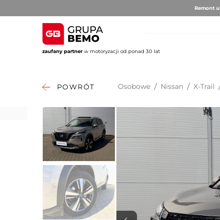
Remont ul
zaufany partner
w motoryzacji od ponad 30 lat
AUTO BRUNO
AUTO CLU
Volvo
Alfa 
Osobowe
/
Nissan
/
X-Trail
POWRÓT
DS Au
Fiat
Citro
Hyund
Jeep
Opel