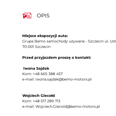
kamera panoramiczna 360
kamera w lusterku bocznym
OPIS
keyless Go
kierownica skórzana
kierownica ze sterowaniem radia
Miejsce ekspozycji auta:
kontrola odległości z przodu (przy
Grupa Bemo samochody używane - Szczecin ul. Us
parkowaniu)
70-001 Szczecin
kurtyny powietrzne - przód
lampy doświetlające zakręt
Przed przyjazdem proszę o kontakt:
lampy tylne w technologii LED
Iwona Sajdak
lusterka boczne składane elektrycznie
Kom: +48 665 388 457
ładowanie bezprzewodowe urządzeń
e-mail: iwona.sajdak@bemo-motors.pl
Park Assistant - asystent parkowania
podgrzewane lusterka boczne
Wojciech Giecołd
podgrzewany fotel pasażera
Kom: +48 517 289 713
podłokietniki - tył
e-mail: Wojciech.Giecold@bemo-motors.pl
poduszka powietrzna pasażera