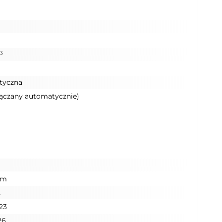
a
³
tyczna
łączany automatycznie)
km
A
23
26