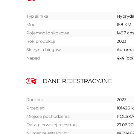
Typ silnika
Hybryd
Moc
158 KM
Pojemność skokowa
1497 cm
Rok produkcji
2023
Skrzynia biegów
Automa
Napęd
4x4 (do
DANE REJESTRACYJNE
Rocznik
2023
Przebieg
101426 
Miejsce pochodzenia
POLSK
Data pierwszej rejestracji
27.06.20
Numer rejestracyjny
WE9A8