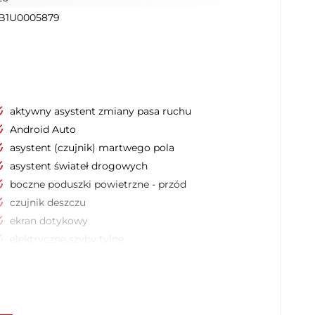
TB1U0005879
aktywny asystent zmiany pasa ruchu
Android Auto
asystent (czujnik) martwego pola
asystent świateł drogowych
boczne poduszki powietrzne - przód
czujnik deszczu
ekran dotykowy
elektryczne szyby tylne
elektrycznie ustawiany fotel pasażera
ESP (stabilizacja toru jazdy)
Isofix (punkty mocowania fotelika
dziecięcego)