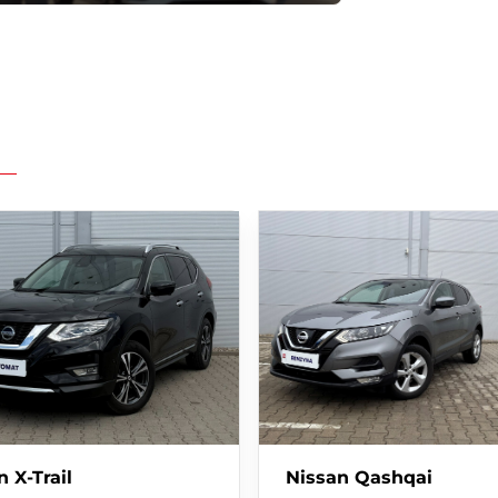
miejscu
 z szybką decyzją
kres leasingowania, bardzo szybka decyzja,
00zł - zgodnie z Unijnym limitem płatności
ierzesz oferowane przez nas finansowanie lub
ZYSTKICH MAREK
 X-Trail
Nissan Qashqai