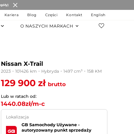
egóły)
Kariera
Blog
Części
Kontakt
English
O NASZYCH MARKACH
POZOSTAŁE MARKI
Changan
Nissan X-Trail
JAC Motors
2023 ･ 101426 km ･ Hybryda ･ 1497 cm³ ･ 158 KM
Chery
129 900 zł
brutto
JAECOO
Lub w ratach od:
1440.08
zł/m-c
OMODA
Lokalizacja
MG
GB Samochody Używane -
autoryzowany punkt sprzedaży
LEVC