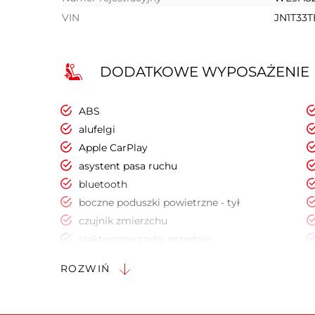
VIN
JN1T33
DODATKOWE WYPOSAŻENIE
ABS
alufelgi
Apple CarPlay
asystent pasa ruchu
bluetooth
boczne poduszki powietrzne - tył
czujnik zmierzchu
elektryczne szyby przednie
elektrycznie ustawiany fotel kierowcy
ROZWIŃ
elektryczny hamulec postojowy
gniazdo USB