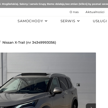
. Mogileńskiej. Salony i serwis Grupy Bemo działają bez zmian (kliknij by poznać szcz
O nas
Aktualności
SAMOCHODY
SERWIS
USŁUGI
B
AUTO STUDIO
BEMO MOTORS
Romeo
Mercedes-Benz
Ford
/
Nissan X-Trail (nr 34349993056)
tomobiles
Mazda
ën
ai