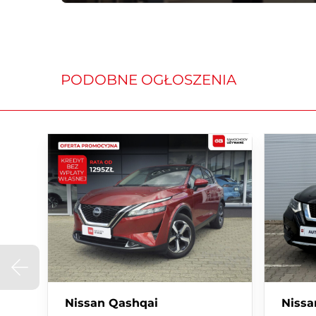
-------------------------------------------------------------
• Wszystkie formy udzielenia kredytu i leasingu na 
• Kredyt - uproszczone procedury, bez zaświadczeń i
• Kredyt 50/50
• Leasing - nawet dla nowo powstałych firm, długi o
PODOBNE OGŁOSZENIA
• Przelew/gotówka (Płatność gotówką do kwoty 40 0
gotówkowych)
Porozmawiajmy o dodatkowym rabacie, jeśli wyb
ubezpieczenie
PRZYJMUJEMY W ROZLICZENIU SAMOCHODY WS
OFEROWANY SAMOCHÓD:
Marka, model: Nisssan X-Trail
Silnik: 1.5 VC-T e-POWER, hybryda HEV 160KM
Skrzynia biegów: Automatyczna
Forma sprzedaży: Faktura vat 23%
Nissan Qashqai
Nissan
Wersja wyposażenia: Tekna + Pakiet Premium