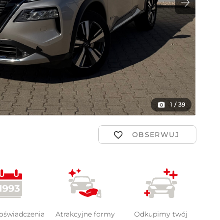
ot
1
/
39
doświadczenia
Atrakcyjne formy
Odkupimy twój