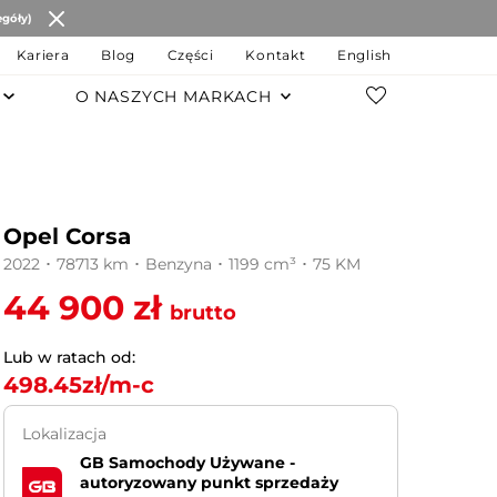
egóły)
Kariera
Blog
Części
Kontakt
English
O NASZYCH MARKACH
POZOSTAŁE MARKI
Changan
Opel Corsa
JAC Motors
2022 ･ 78713 km ･ Benzyna ･ 1199 cm³ ･ 75 KM
Chery
44 900 zł
brutto
JAECOO
Lub w ratach od:
498.45
zł/m-c
OMODA
Lokalizacja
MG
GB Samochody Używane -
autoryzowany punkt sprzedaży
LEVC