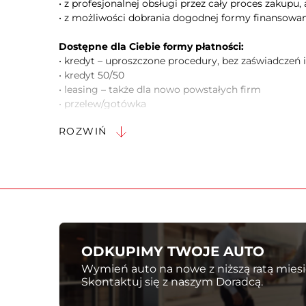
• z profesjonalnej obsługi przez cały proces zakupu,
• z możliwości dobrania dogodnej formy finansowa
Dostępne dla Ciebie formy płatności:
• kredyt – uproszczone procedury, bez zaświadczeń i
• kredyt 50/50
• leasing – także dla nowo powstałych firm
• przelew/gotówka
• pozostawienie w rozliczeniu samochodów używan
ROZWIŃ
0
******************************************
DOSTĘPNY KREDYT BEZ WPŁATY WŁASNEJ ! - upro
Zapytaj , UŁATWIMY każdy zakup !
******************************************
Porozmawiajmy o dodatkowym rabacie, jeśli wyb
ODKUPIMY TWOJE AUTO
ubezpieczenie.
Wymień auto na nowe z niższą ratą miesi
Skontaktuj się z naszym Doradcą.
Stan techniczny i historia pojazdu:
• Kraj pochodzenia: Polska