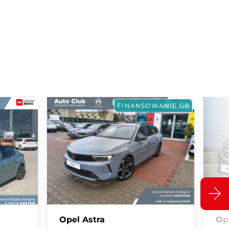
FINANSOWANIE GB
Opel Astra
Op