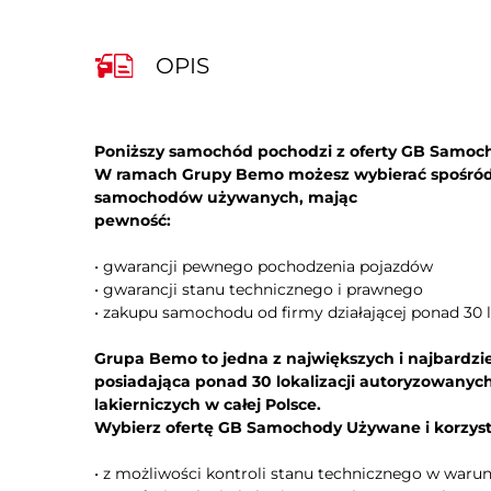
kontrola odległości z tyłu (przy parkowaniu)
lampy przeciwmgielne
OPIS
lusterka boczne ustawiane elektrycznie
podgrzewane lusterka boczne
system rozpoznawania znaków drogowych
Poniższy samochód pochodzi z oferty GB Samo
tempomat
W ramach Grupy Bemo możesz wybierać spośród s
samochodów używanych, mając
felgi aluminiowe 16
pewność:
asystent pasa ruchu
• gwarancji pewnego pochodzenia pojazdów
ESP (stabilizacja toru jazdy)
• gwarancji stanu technicznego i prawnego
• zakupu samochodu od firmy działającej ponad 30 l
kurtyny powietrzne - przód
poduszka powietrzna kierowcy
Grupa Bemo to jedna z największych i najbardzi
system ostrzegający o możliwej kolizji
posiadająca ponad 30 lokalizacji autoryzowanyc
lakierniczych w całej Polsce.
Wybierz ofertę GB Samochody Używane i korzyst
• z możliwości kontroli stanu technicznego w war