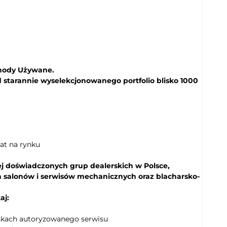
kontrola trakcji
Lane assist - kontrola zmiany pasa ruchu
ogranicznik prędkości
swiatła do jazdy dziennej diodowe LED
system Start/Stop
chody Używane.
wspomaganie kierownicy
tarannie wyselekcjonowanego portfolio blisko 1000
ABS
elektroniczny system rozdziału siły
hamowania
Isofix (punkty mocowania fotelika
dziecięcego)
at na rynku
kurtyny powietrzne - tył
poduszka powietrzna pasażera
ej doświadczonych grup dealerskich w Polsce,
system wspomagania hamowania
h salonów i serwisów mechanicznych oraz blacharsko-
aj:
unkach autoryzowanego serwisu