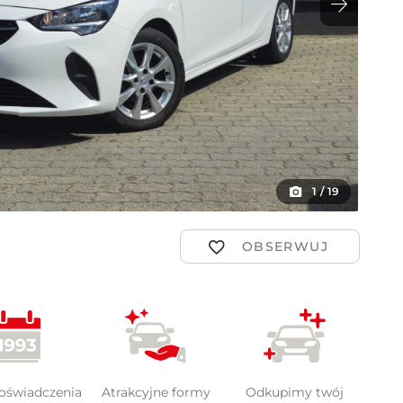
ot
1
/
19
doświadczenia
Atrakcyjne formy
Odkupimy twój