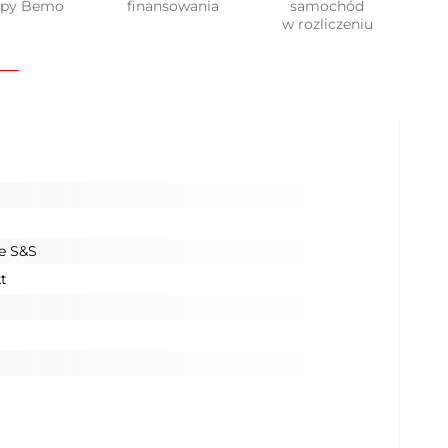
upy Bemo
finansowania
samochód
w rozliczeniu
e S&S
t