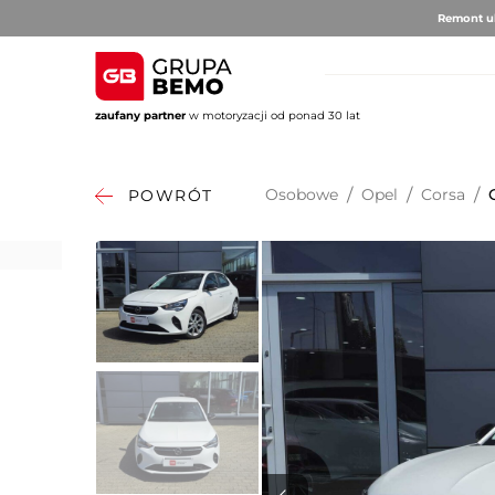
Remont ul
zaufany partner
w motoryzacji od ponad 30 lat
AUTO BRUNO
AUTO CLU
Volvo
Alfa 
Osobowe
/
Opel
/
Corsa
/
POWRÓT
DS Au
Fiat
Citro
Hyund
Jeep
Opel