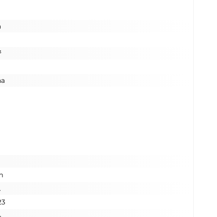
a
³
na
m
A
23
4