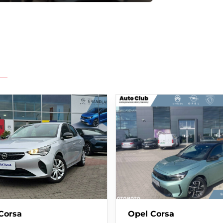
 Apple CarplayTM / Android Auto / MirrorLink)
 regulacją kierownicy w dwóch płaszczyznach
oczne
Corsa
Opel Corsa