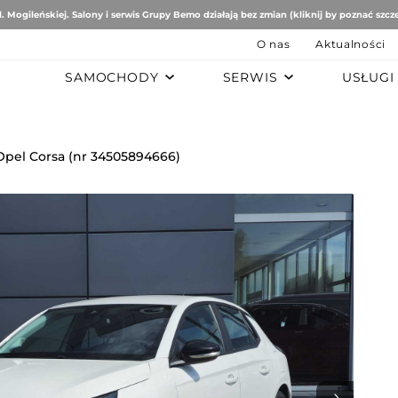
. Mogileńskiej. Salony i serwis Grupy Bemo działają bez zmian (kliknij by poznać szcz
O nas
Aktualności
SAMOCHODY
SERWIS
USŁUGI
B
AUTO STUDIO
BEMO MOTORS
Romeo
Mercedes-Benz
Ford
Opel Corsa (nr 34505894666)
tomobiles
Mazda
ën
ai