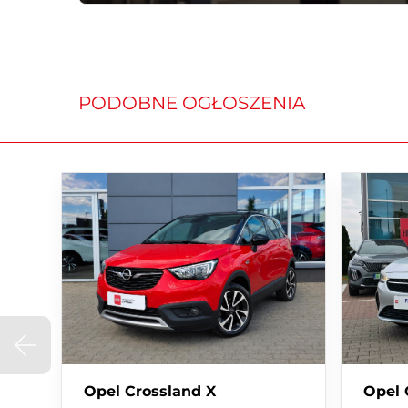
• Serwisowany w ASO
• VIN: VXKUPHMHDN4434977
• Numer rejestracyjny: KK76414
• Rok produkcji: 2022
• Data pierwszej rejestracji: 13.03.2023
PODOBNE OGŁOSZENIA
• Forma sprzedaży: VAT 23%
Wersja wyposażenia: Elegance
- ABS + EBFD + EBA + ESP + ASR
- Aluminiowe felgi 16'
- Aplikacje mobilne (Mirror Screen - kompatybilny z
- Czujnik deszczu, zmierzchu, ciśnienia w oponach
- Czujniki parkowania tylne z wizualizacją na ekranie
- Elektryczne wspomaganie układu kierowniczego z
- Elektrycznie sterowane szyby przednie i tylne
- Elektrycznie sterowane i podgrzewane lusterka b
- Klimatyzacja manualna
Opel Crossland X
Opel 
- Mocowania fotelików dziecięcych ISOFIX