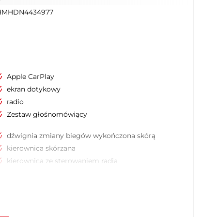
HMHDN4434977
Apple CarPlay
ekran dotykowy
radio
Zestaw głośnomówiący
dźwignia zmiany biegów wykończona skórą
kierownica skórzana
kierownica ze sterowaniem radia
tapicerka materiałowa
czujnik zmierzchu
kontrola odległości od poprzedzającego
pojazdu