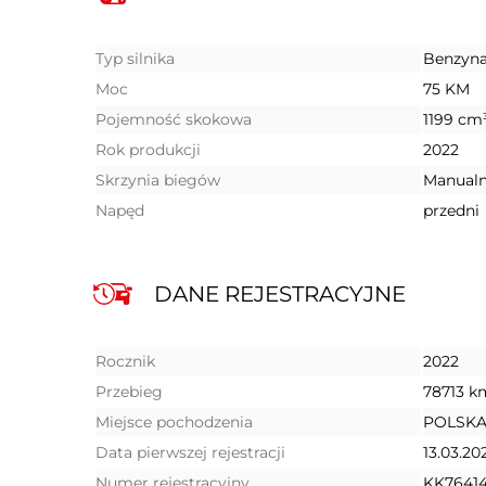
Typ silnika
Benzyn
Moc
75 KM
Pojemność skokowa
1199 cm
Rok produkcji
2022
Skrzynia biegów
Manual
Napęd
przedni
DANE REJESTRACYJNE
Rocznik
2022
Przebieg
78713 k
Miejsce pochodzenia
POLSK
Data pierwszej rejestracji
13.03.20
Numer rejestracyjny
KK7641