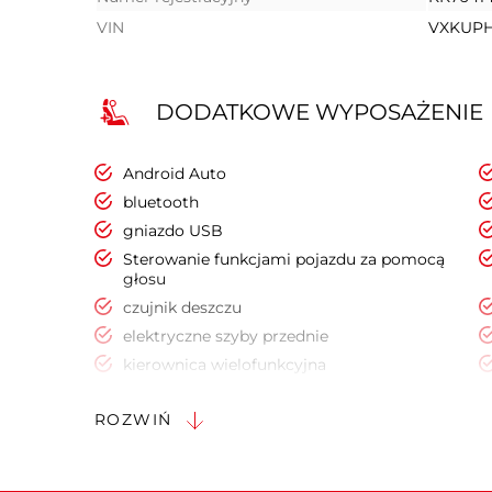
VIN
VXKUP
DODATKOWE WYPOSAŻENIE
Android Auto
bluetooth
gniazdo USB
Sterowanie funkcjami pojazdu za pomocą
głosu
czujnik deszczu
elektryczne szyby przednie
kierownica wielofunkcyjna
klimatyzacja manualna
ROZWIŃ
aktywne rozpoznawanie znaków ograniczenia
prędkośc
elektroniczna kontrola ciśnienia w oponach