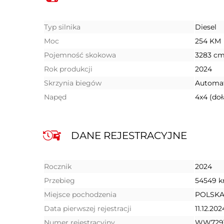
Typ silnika
Diesel
Moc
254 KM
Pojemność skokowa
3283 cm
Rok produkcji
2024
Skrzynia biegów
Automa
Napęd
4x4 (do
DANE REJESTRACYJNE
Rocznik
2024
Przebieg
54549 
Miejsce pochodzenia
POLSK
Data pierwszej rejestracji
11.12.202
Numer rejestracyjny
WW729