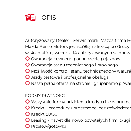
kolumna kierownicy regulowana elektrycznie
kurtyny powietrzne - tył
OPIS
zmiana biegów w kierownicy
Apple CarPlay
ładowanie bezprzewodowe urządzeń
Autoryzowany Dealer i Serwis marki Mazda firma B
system nagłośnienia
Mazda Bemo Motors jest spółką należącą do Grupy B
Zestaw głośnomówiący
elektryczne szyby przednie
fotele przednie wentylowane
kierownica ogrzewana
kierownica wielofunkcyjna
Nasza pełna oferta na stronie : grupabemo.pl/wa
podgrzewany fotel kierowcy
podłokietniki - przód
przyciemniane tylne szyby
4x4
aktywny asystent zmiany pasa ruchu
Przelew/gotówka