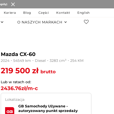
egóły)
Kariera
Blog
Części
Kontakt
English
O NASZYCH MARKACH
POZOSTAŁE MARKI
Changan
Mazda CX-60
JAC Motors
2024 ･ 54549 km ･ Diesel ･ 3283 cm³ ･ 254 KM
Chery
219 500 zł
brutto
JAECOO
Lub w ratach od:
2436.76
zł/m-c
OMODA
Lokalizacja
MG
GB Samochody Używane -
autoryzowany punkt sprzedaży
LEVC