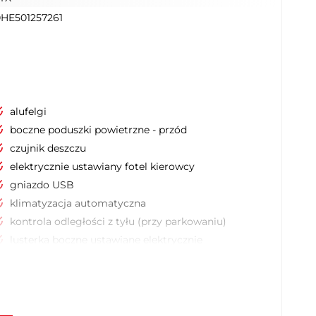
HE501257261
alufelgi
boczne poduszki powietrzne - przód
czujnik deszczu
elektrycznie ustawiany fotel kierowcy
gniazdo USB
klimatyzacja automatyczna
kontrola odległości z tyłu (przy parkowaniu)
lusterka boczne ustawiane elektrycznie
poduszka kolan kierowcy
System nawigacji satelitarnej
tempomat
asystent (czujnik) martwego pola