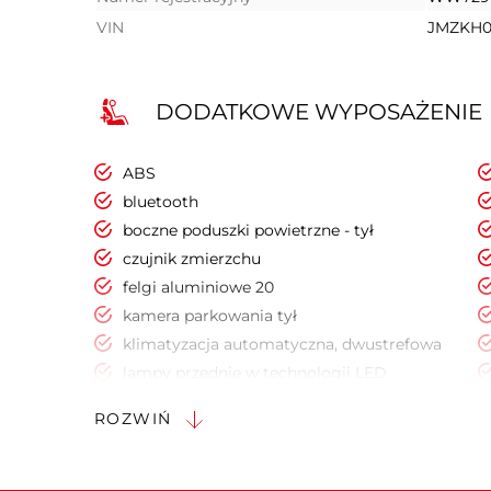
VIN
JMZKH0
DODATKOWE WYPOSAŻENIE
ABS
bluetooth
boczne poduszki powietrzne - tył
czujnik zmierzchu
felgi aluminiowe 20
kamera parkowania tył
klimatyzacja automatyczna, dwustrefowa
lampy przednie w technologii LED
podgrzewane lusterka boczne
ROZWIŃ
poduszka powietrzna kierowcy
tapicerka skórzana
wspomaganie kierownicy