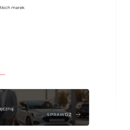
elektroniczna kontrola ciśnienia w oponach
stkich marek
kontrola odległości z przodu (przy
parkowaniu)
Lane assist - kontrola zmiany pasa ruchu
oświetlenie drogi do domu
swiatła do jazdy dziennej diodowe LED
system Start/Stop
aktywny asystent hamowania awaryjnego
asystent pasa ruchu
elektroniczny system rozdziału siły
hamowania
Isofix (punkty mocowania fotelika
dziecięcego)
system minimalizujecy skutki kolizji
4 Homura COSO
system powiadamiania o wypadku
ęczną.
system wykrywania zmęczenie kierowcy
SPRAWDŹ
ogrzewane siedzenia tylne
asystent pokonywania zakrętów