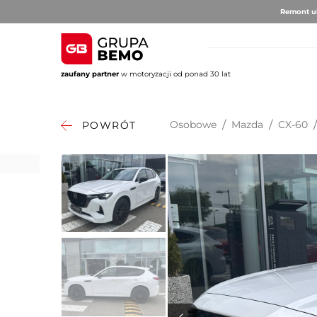
Remont ul
zaufany partner
w motoryzacji od ponad 30 lat
AUTO BRUNO
AUTO CLU
Volvo
Alfa 
Osobowe
/
Mazda
/
CX-60
POWRÓT
DS Au
Fiat
Citro
Hyund
Jeep
Opel