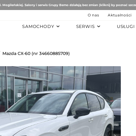
. Mogileńskiej. Salony i serwis Grupy Bemo działają bez zmian (kliknij by poznać szcz
O nas
Aktualności
SAMOCHODY
SERWIS
USŁUGI
B
AUTO STUDIO
BEMO MOTORS
Romeo
Mercedes-Benz
Ford
/
Mazda CX-60 (nr 34660885709)
tomobiles
Mazda
ën
ai