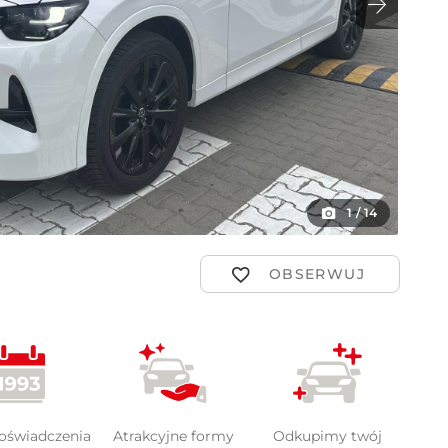
ot
1
/
14
doświadczenia
Atrakcyjne formy
Odkupimy twój