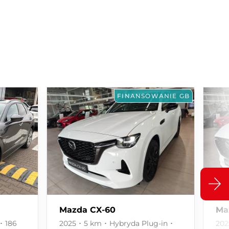
FINANSOWANIE GB
Mazda CX-60
Ma
･ 186
2025 ･ 5 km ･ Hybryda Plug-in ･
202