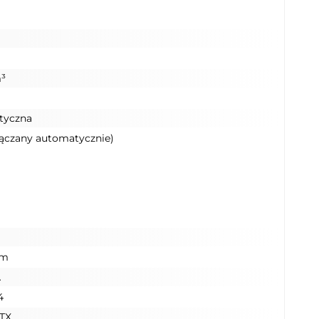
³
tyczna
łączany automatycznie)
km
A
4
TX