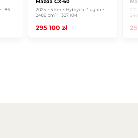
Mazda CX-60
Ma
･ 186
2025 ･ 5 km ･ Hybryda Plug-in ･
202
2488 cm³ ･ 327 KM
248
295 100 zł
25