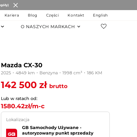
egóły)
Kariera
Blog
Części
Kontakt
English
O NASZYCH MARKACH
POZOSTAŁE MARKI
Changan
Mazda CX-30
JAC Motors
2025 ･ 4849 km ･ Benzyna ･ 1998 cm³ ･ 186 KM
Chery
142 500 zł
brutto
JAECOO
Lub w ratach od:
1580.42
zł/m-c
OMODA
Lokalizacja
MG
GB Samochody Używane -
autoryzowany punkt sprzedaży
LEVC