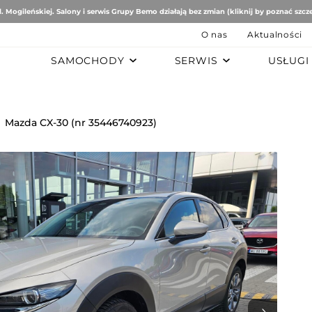
. Mogileńskiej. Salony i serwis Grupy Bemo działają bez zmian (kliknij by poznać szcz
O nas
Aktualności
SAMOCHODY
SERWIS
USŁUGI
B
AUTO STUDIO
BEMO MOTORS
Romeo
Mercedes-Benz
Ford
Mazda CX-30 (nr 35446740923)
tomobiles
Mazda
ën
ai