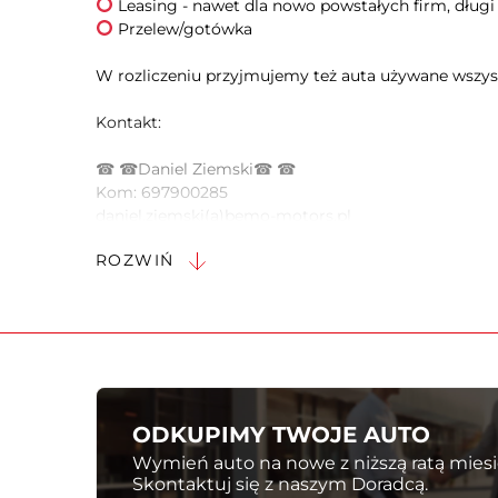
Przelew/gotówka
W rozliczeniu przyjmujemy też auta używane wszy
Kontakt:
☎ ☎Daniel Ziemski☎ ☎
Kom: 697900285
daniel.ziemski(a)bemo-motors.pl
ROZWIŃ
☎ ☎Kamil Hasiak☎ ☎
Kom: 697900287
kamil.hasiak(a)bemo-motors.pl
OFEROWANY SAMOCHÓD:
ODKUPIMY TWOJE AUTO
Mazda CX-30 2.0L e-SKYACTIV X 186KM 6AT FWD E
Wymień auto na nowe z niższą ratą miesi
Silnik: 2,0 186KM
Skontaktuj się z naszym Doradcą.
Napęd: na przednie koła