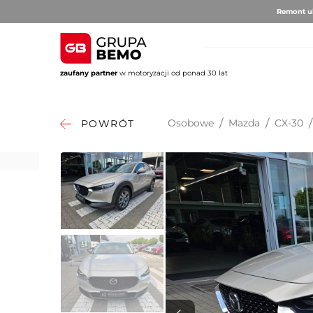
Remont ul
zaufany partner
w motoryzacji od ponad 30 lat
AUTO BRUNO
AUTO CLU
Volvo
Alfa 
Osobowe
/
Mazda
/
CX-30
/
POWRÓT
DS Au
Fiat
Citro
Hyund
Jeep
Opel