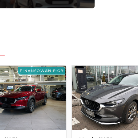
FINANSOWANIE GB
SC)
i pojazdu (G-Vectoring Control+)
cją Autohold
(HLA)
ny powietrzne + poduszka kolanowa dla kierowcy