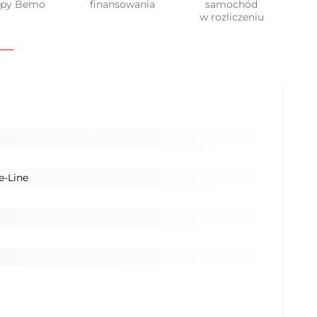
upy Bemo
finansowania
samochód
w rozliczeniu
e-Line