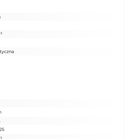
a
³
tyczna
m
A
25
CL