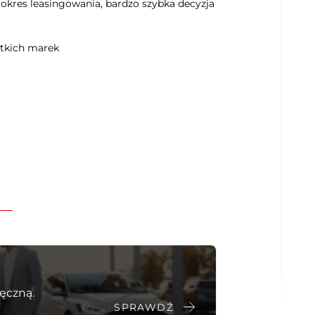
stkich marek
xclusive-line
ęczną.
SPRAWDŹ