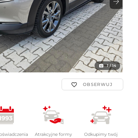
ot
1
/
14
doświadczenia
Atrakcyjne formy
Odkupimy twój