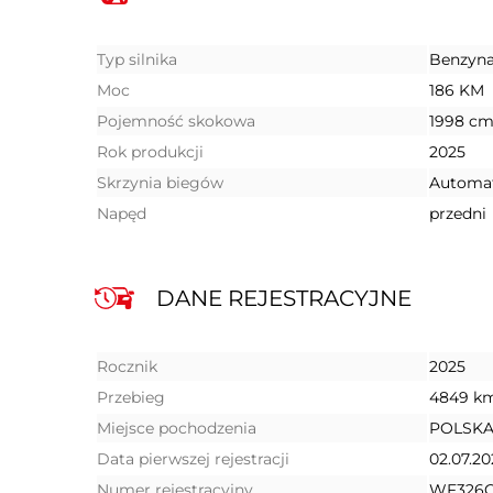
Typ silnika
Benzyn
Moc
186 KM
Pojemność skokowa
1998 cm
Rok produkcji
2025
Skrzynia biegów
Automa
Napęd
przedni
DANE REJESTRACYJNE
Rocznik
2025
Przebieg
4849 k
Miejsce pochodzenia
POLSK
Data pierwszej rejestracji
02.07.20
Numer rejestracyjny
WF326