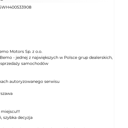
6WH400533908
emo Motors Sp. z o.o.
emo - jednej z największych w Polsce grup dealerskich,
rszawa