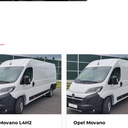
.
ZYSTKICH MAREK
-----------
 Movano L4H2
Opel Movano