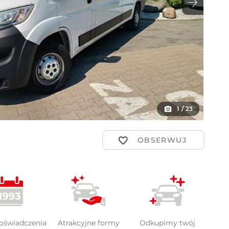
ot
1
/
23
doświadczenia
Atrakcyjne formy
Odkupimy twój