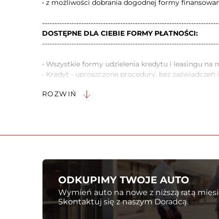
• z możliwości dobrania dogodnej formy finansowa
DOSTĘPNE DLA CIEBIE FORMY PŁATNOŚCI:
------------------------------------------------------------------------
• Wszystkie formy udzielenia kredytu i leasingu na 
• Kredyt - uproszczone procedury, bez zaświadczeń i
• Kredyt 50/50
ROZWIŃ
• Leasing - nawet dla nowo powstałych firm, długi o
• Przelew/gotówka (Płatność gotówką do kwoty 40 0
0
gotówkowych)
• Pozostawienie w rozliczeniu samochodów wszyst
Porozmawiajmy o dodatkowym rabacie, jeśli wyb
ubezpieczenie
ODKUPIMY TWOJE AUTO
ZAPEWNIAMY PEŁNĄ OBSŁUGĘ W ZAKRESIE UBE
Wymień auto na nowe z niższą ratą miesi
------------------------------------------------------------------------
Skontaktuj się z naszym Doradcą.
- Promocyjne pakiety ubezpieczeń.