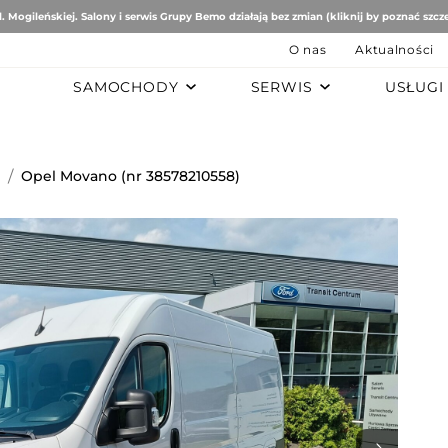
. Mogileńskiej. Salony i serwis Grupy Bemo działają bez zmian (kliknij by poznać szcz
O nas
Aktualności
SAMOCHODY
SERWIS
USŁUGI
B
AUTO STUDIO
BEMO MOTORS
Romeo
Mercedes-Benz
Ford
o
/
Opel Movano (nr 38578210558)
tomobiles
Mazda
ën
ai