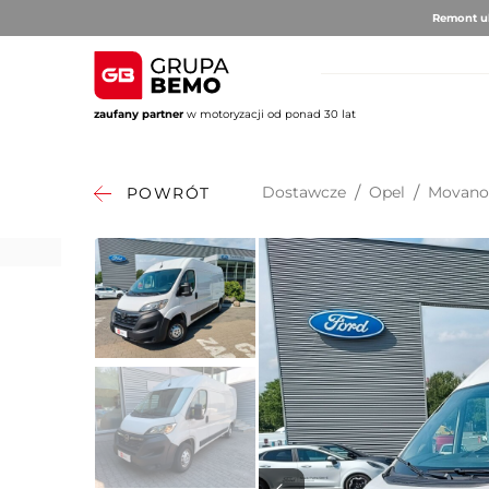
Remont ul
zaufany partner
w motoryzacji od ponad 30 lat
AUTO BRUNO
AUTO CLU
Volvo
Alfa 
Dostawcze
/
Opel
/
Movan
POWRÓT
DS Au
Fiat
Citro
Hyund
Jeep
Opel