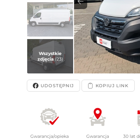
Peuge
Wszystkie
zdjęcia
(23)
UDOSTĘPNIJ
Gwarancja/opieka
Gwarancja
30 lat 