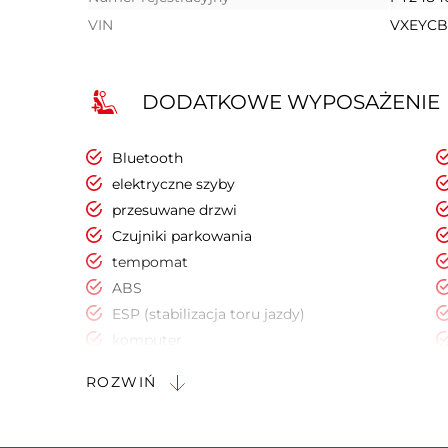
VIN
VXEYCB
DODATKOWE WYPOSAŻENIE
Bluetooth
elektryczne szyby
przesuwane drzwi
Czujniki parkowania
tempomat
ABS
ESP (stabilizacja toru jazdy)
komputer
ROZWIŃ