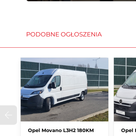
- Wszystkie formalności załatwisz w naszym salonie
- tel. 61/8-747-794 lub 61/8-747-789
PRZYJMUJEMY W ROZLICZENIU SAMOCHODY WS
PODOBNE OGŁOSZENIA
------------------------------------------------------------------------
OFEROWANY SAMOCHÓD:
• Opel Movano L3
• Silnik: 2.2 140KM (diesel)
• Skrzynia biegów: Manualna
• Dopuszczalna ładowność: 1405kg
• Forma sprzedaży: FV VAT-Marża
STAN TECHNICZNY I HISTORIA POJAZDU:
• Data 1 rejestracji: 31.01.2023r
• Nr rej.: PY24846
Opel Movano L3H2 180KM
Opel
• VIN: VXEYCBPFCNG029364