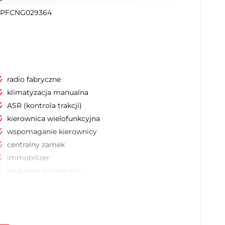
PFCNG029364
radio fabryczne
klimatyzacja manualna
ASR (kontrola trakcji)
kierownica wielofunkcyjna
wspomaganie kierownicy
centralny zamek
immobilizer
poduszka powietrzna