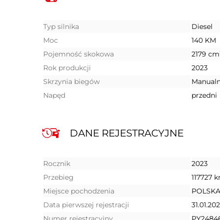
Typ silnika
Diesel
Moc
140 KM
Pojemność skokowa
2179 cm
Rok produkcji
2023
Skrzynia biegów
Manual
Napęd
przedni
DANE REJESTRACYJNE
Rocznik
2023
Przebieg
117727 
Miejsce pochodzenia
POLSK
Data pierwszej rejestracji
31.01.20
Numer rejestracyjny
PY2484