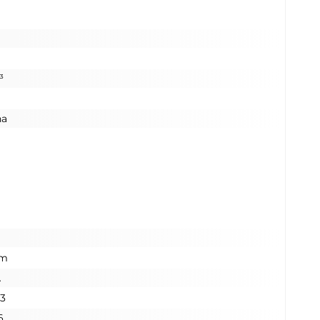
³
na
km
A
23
6