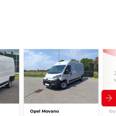
Opel Movano
Op