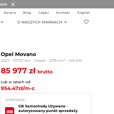
egóły)
Kariera
Blog
Części
Kontakt
English
O NASZYCH MARKACH
POZOSTAŁE MARKI
Changan
Opel Movano
JAC Motors
2023 ･ 117727 km ･ Diesel ･ 2179 cm³ ･ 140 KM
Chery
85 977 zł
brutto
JAECOO
Lub w ratach od:
954.47
zł/m-c
OMODA
Lokalizacja
MG
GB Samochody Używane -
autoryzowany punkt sprzedaży
LEVC