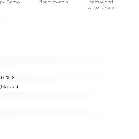
upy Bemo
finansowania
samochód
w rozliczeniu
 L3H2
(blaszak)