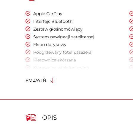
Apple CarPlay
Interfejs Bluetooth
Zestaw głośnomówiący
System nawigacji satelitarnej
Ekran dotykowy
Podgrzewany fotel pasażera
Kierownica skórzana
Kierownica wielofunkcyjna
Cyfrowy kluczyk
ROZWIŃ
Keyless Go
Ogrzewanie postojowe
Elektryczne szyby przednie
Kontrola odległości z przodu (przy
parkowaniu)
OPIS
Kamera parkowania tył
Podgrzewane lusterka boczne