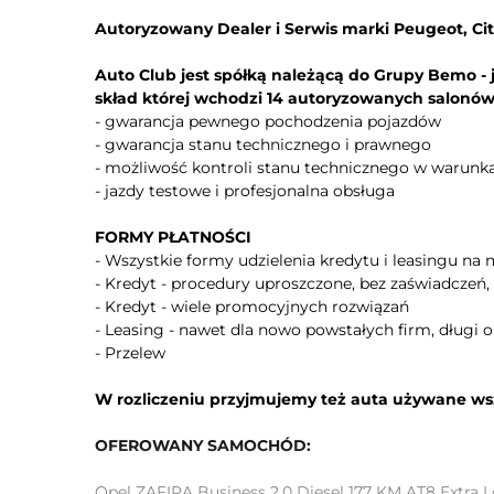
Asystent (czujnik) martwego pola
Autoryzowany Dealer i Serwis marki Peugeot, Citr
Kontrola odległości od poprzedzającego
pojazdu
Auto Club jest spółką należącą do Grupy Bemo - 
Asystent hamowania - Brake Assist
skład której wchodzi 14 autoryzowanych salon
Automatyczna kontrola zjazdu ze stoku
- gwarancja pewnego pochodzenia pojazdów
Aktywne rozpoznawanie znaków ograniczenia
- gwarancja stanu technicznego i prawnego
prędkości
- możliwość kontroli stanu technicznego w warun
Asystent świateł drogowych
- jazdy testowe i profesjonalna obsługa
Światła do jazdy dziennej
FORMY PŁATNOŚCI
Lampy przeciwmgielne
- Wszystkie formy udzielenia kredytu i leasingu na m
Oświetlenie wnętrza LED
- Kredyt - procedury uproszczone, bez zaświadczeń,
Elektryczny hamulec postojowy
- Kredyt - wiele promocyjnych rozwiązań
- Leasing - nawet dla nowo powstałych firm, długi o
Asystent jazdy w korku
- Przelew
ESP
W rozliczeniu przyjmujemy też auta używane ws
System wspomagania hamowania
System hamowania awaryjnego dla ochrony
OFEROWANY SAMOCHÓD:
pieszych
System ostrzegający o możliwej kolizji
Opel ZAFIRA Business 2.0 Diesel 177 KM AT8 Extra 