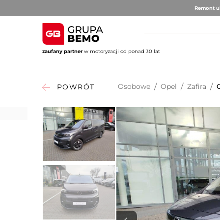
Remont ul
zaufany partner
w motoryzacji od ponad 30 lat
AUTO BRUNO
AUTO CLU
Volvo
Alfa 
Osobowe
/
Opel
/
Zafira
/
POWRÓT
DS Au
Fiat
Citro
Hyund
Jeep
Opel