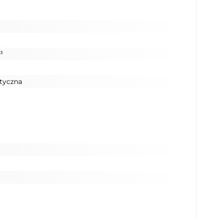
³
tyczna