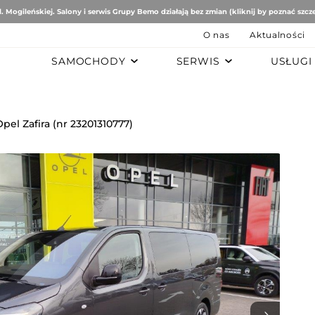
. Mogileńskiej. Salony i serwis Grupy Bemo działają bez zmian (kliknij by poznać szcz
O nas
Aktualności
SAMOCHODY
SERWIS
USŁUGI
B
AUTO STUDIO
BEMO MOTORS
Romeo
Mercedes-Benz
Ford
Opel Zafira (nr 23201310777)
tomobiles
Mazda
ën
ai