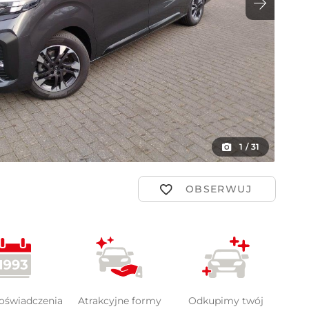
ot
1
/
31
doświadczenia
Atrakcyjne formy
Odkupimy twój