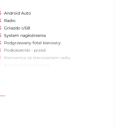
Android Auto
Radio
Gniazdo USB
System nagłośnienia
Podgrzewany fotel kierowcy
Podłokietniki - przód
Kierownica ze sterowaniem radia
Kierownica ogrzewana
Keyless entry
Uruchamianie silnika bez użycia kluczyków
Czujnik deszczu
Przyciemniane tylne szyby
Kontrola odległości z tyłu (przy parkowaniu)
Lusterka boczne ustawiane elektrycznie
Lusterka boczne składane elektrycznie