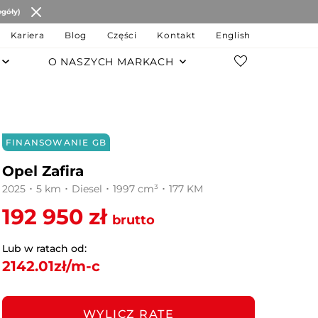
egóły)
Kariera
Blog
Części
Kontakt
English
O NASZYCH MARKACH
POZOSTAŁE MARKI
Changan
FINANSOWANIE GB
JAC Motors
Opel Zafira
Chery
2025 ･ 5 km ･ Diesel ･ 1997 cm³ ･ 177 KM
192 950 zł
JAECOO
brutto
OMODA
Lub w ratach od:
2142.01
zł/m-c
MG
LEVC
WYLICZ RATĘ