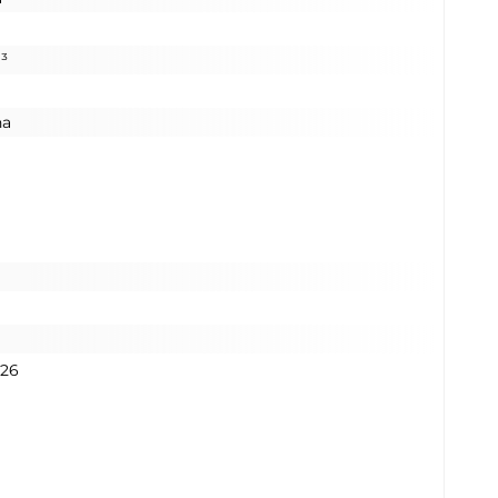
³
na
026