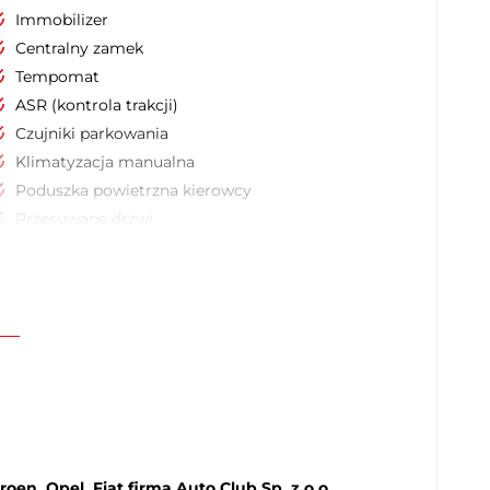
Immobilizer
Centralny zamek
Tempomat
ASR (kontrola trakcji)
Czujniki parkowania
Klimatyzacja manualna
Poduszka powietrzna kierowcy
Przesuwane drzwi
Wielofunkcyjna kierownica
oen, Opel, Fiat firma Auto Club Sp. z o.o.