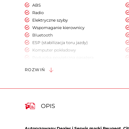
ABS
Radio
Elektryczne szyby
Wspomaganie kierownicy
Bluetooth
ESP (stabilizacja toru jazdy)
Komputer pokładowy
Poduszka powietrzna pasażera
Radio fabryczne
ROZWIŃ
OPIS
Autoryzowany Dealer i Serwis marki Peugeot, Citr