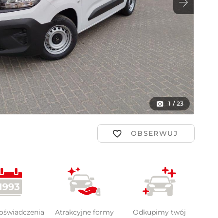
ot
1
/
23
doświadczenia
Atrakcyjne formy
Odkupimy twój