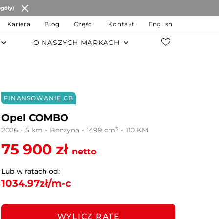
egóły)
Kariera
Blog
Części
Kontakt
English
O NASZYCH MARKACH
POZOSTAŁE MARKI
Changan
FINANSOWANIE GB
JAC Motors
Opel COMBO
Chery
2026 ･ 5 km ･ Benzyna ･ 1499 cm³ ･ 110 KM
75 900 zł
JAECOO
netto
OMODA
Lub w ratach od:
1034.97
zł/m-c
MG
LEVC
WYLICZ RATĘ