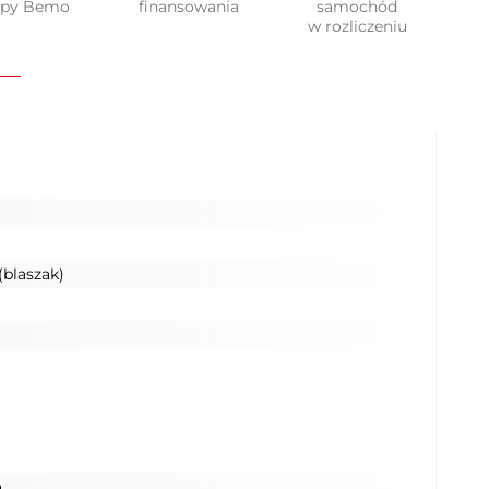
upy Bemo
finansowania
samochód
w rozliczeniu
(blaszak)
a