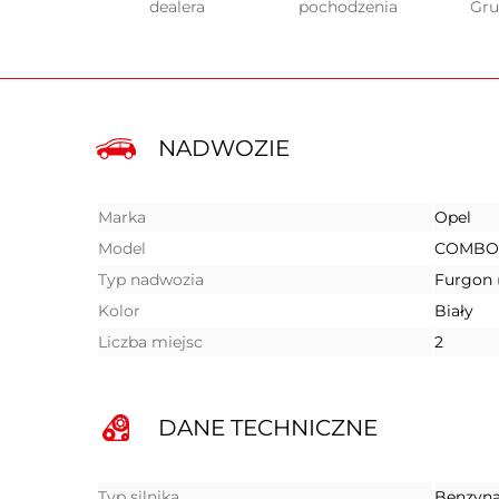
dealera
pochodzenia
Gr
NADWOZIE
Marka
Opel
Model
COMBO
Typ nadwozia
Furgon 
Kolor
Biały
Liczba miejsc
2
DANE TECHNICZNE
Typ silnika
Benzyn