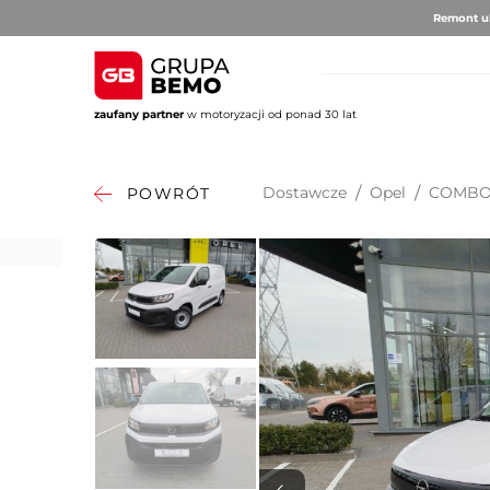
Remont ul
zaufany partner
w motoryzacji od ponad 30 lat
AUTO BRUNO
AUTO CLU
Volvo
Alfa 
Dostawcze
/
Opel
/
COMB
POWRÓT
DS Au
Fiat
Citro
Hyund
Jeep
Opel