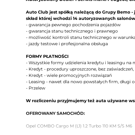
Auto Club jest spółką należącą do Grupy Bemo - 
skład której wchodzi 14 autoryzowanych salon
- gwarancja pewnego pochodzenia pojazdów
- gwarancja stanu technicznego i prawnego
- możliwość kontroli stanu technicznego w warun
- jazdy testowe i profesjonalna obsługa
FORMY PŁATNOŚCI
- Wszystkie formy udzielenia kredytu i leasingu na m
- Kredyt - procedury uproszczone, bez zaświadczeń,
- Kredyt - wiele promocyjnych rozwiązań
- Leasing - nawet dla nowo powstałych firm, długi o
- Przelew
W rozliczeniu przyjmujemy też auta używane ws
OFEROWANY SAMOCHÓD:
Opel COMBO Cargo M (L1) 1.2 Turbo 110 KM S/S M6