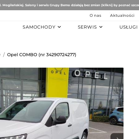
. Mogileńskiej. Salony i serwis Grupy Bemo działają bez zmian (kliknij by poznać szcz
O nas
Aktualności
SAMOCHODY
SERWIS
USŁUGI
B
AUTO STUDIO
BEMO MOTORS
Romeo
Mercedes-Benz
Ford
O
/
Opel COMBO (nr 34290724277)
tomobiles
Mazda
ën
ai