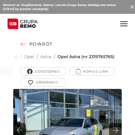
Remont ul. Mogileńskiej. Salony i serwis Grupy Bemo działają bez zmian
(kliknij by poznać szczegóły)
POWRÓT
Osobowe
/
Opel
/
Astra
/
Opel Astra (nr 2319765765)
UDOSTĘPNIJ