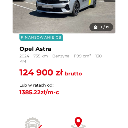
1
/
19
FINANSOWANIE GB
Opel Astra
2024 ･ 755 km ･ Benzyna ･ 1199 cm³ ･ 130
KM
124 900 zł
brutto
Lub w ratach od:
1385.22
zł/m-c