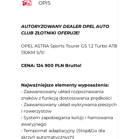
OPIS
parkowaniu)
Kontrola odległości z tyłu (przy
parkowaniu)
Kamera panoramiczna 360
AUTORYZOWANY DEALER OPEL AUTO
CLUB ZŁOTNIKI OFERUJE!
Lusterka boczne ustawiane elektrycznie
Podgrzewane lusterka boczne
OPEL ASTRA Sports Tourer GS 1.2 Turbo AT8
Kontrola odległości od poprzedzającego
130KM S/S!
pojazdu
Ogranicznik prędkości
CENA: 124 900 PLN Brutto!
Kontrola trakcji
Aktywne rozpoznawanie znaków
Najważniejsze elementy wyposażenia:
ograniczenia prędkości
• Zaawansowany układ rozpoznawania
System rozpoznawania znaków
znaków z funkcją dostosowania prędkości
drogowych
• Zaawansowany układ wykrywania pieszych
Asystent świateł drogowych
i rowerzystów
Czujnik zmierzchu
• System zapobiegania kolizji i hamowania
Światła do jazdy dziennej
awaryjnego
• Tempomat adaptacyjny (Stop&Go dla
Światła do jazdy dziennej diodowe LED
skrzyń automatycznych)