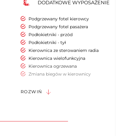
DODATKOWE WYPOSAŻENIE
Podgrzewany fotel kierowcy
Podgrzewany fotel pasażera
Podłokietniki - przód
Podłokietniki - tył
Kierownica ze sterowaniem radia
Kierownica wielofunkcyjna
Kierownica ogrzewana
Zmiana biegów w kierownicy
Uruchamianie silnika bez użycia
kluczyków
ROZWIŃ
Czujnik deszczu
Podgrzewana przednia szyba
Elektryczne szyby przednie
Elektryczne szyby tylne
Przyciemniane tylne szyby
Kontrola odległości z przodu (przy