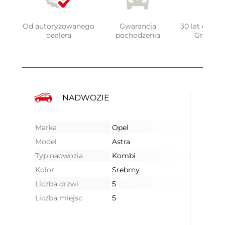
Od autoryzowanego
Gwarancja
30 lat doświ
dealera
pochodzenia
Grupy 
NADWOZIE
Marka
Opel
Model
Astra
Typ nadwozia
Kombi
Kolor
Srebrny
Liczba drzwi
5
Liczba miejsc
5