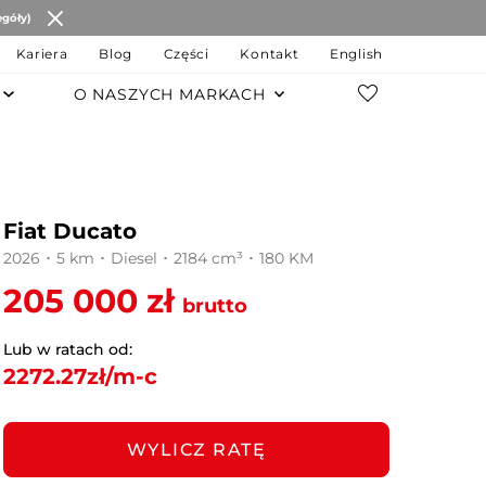
egóły)
Kariera
Blog
Części
Kontakt
English
O NASZYCH MARKACH
POZOSTAŁE MARKI
Changan
Fiat Ducato
JAC Motors
2026 ･ 5 km ･ Diesel ･ 2184 cm³ ･ 180 KM
Chery
205 000 zł
brutto
JAECOO
Lub w ratach od:
2272.27
zł/m-c
OMODA
MG
WYLICZ RATĘ
LEVC