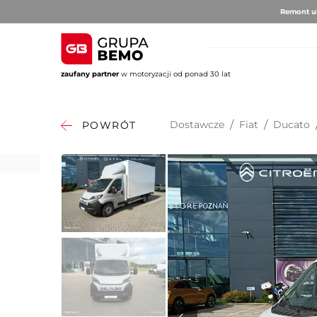
Remont ul
zaufany partner
w motoryzacji od ponad 30 lat
AUTO BRUNO
AUTO CLU
Volvo
Alfa 
Dostawcze
/
Fiat
/
Ducato
POWRÓT
DS Au
Fiat
Citro
Hyund
Jeep
Opel