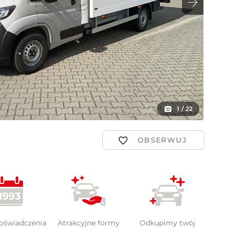
ot
1
/
22
doświadczenia
Atrakcyjne formy
Odkupimy twój