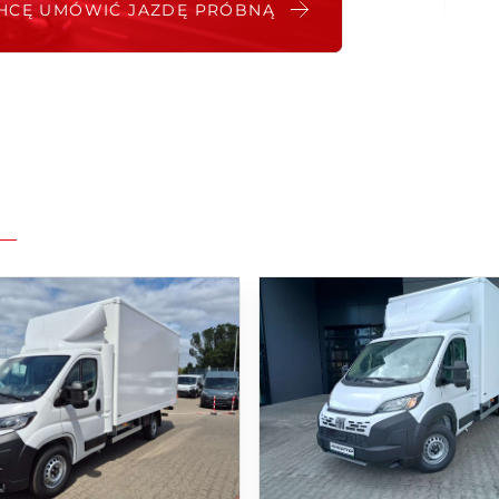
HCĘ UMÓWIĆ JAZDĘ PRÓBNĄ
dziale ładunkowym
enie SOS i Assistance)
PMS - pomiar pośredni)
:
ealer i Serwis ul. Opłotki 15, 60-012 Poznań