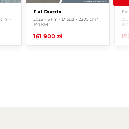
Fiat Ducato
Fi
 cm³ ･
2026 ･ 5 km ･ Diesel ･ 2200 cm³ ･
202
140 KM
180
161 900 zł
17