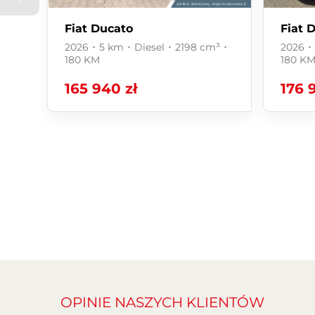
Zawartość treści umieszczona na stronie internetow
Fiat Ducato
Fiat 
oferty w rozumieniu przepisów Kodeksu Cywilnego o
2026 ･ 5 km ･ Diesel ･ 2198 cm³ ･
2026 ･ 
Ustawy z dnia 27 lipca 2002 roku o szczególnych w
180 KM
180 K
uzgodnienia właściwości i specyfikacji pojazdu nas
165 940 zł
176 
OPINIE NASZYCH KLIENTÓW