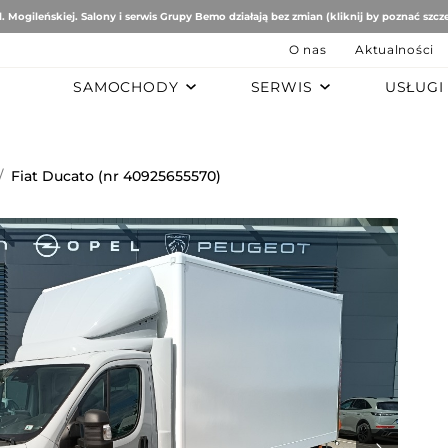
. Mogileńskiej. Salony i serwis Grupy Bemo działają bez zmian (kliknij by poznać szcz
O nas
Aktualności
SAMOCHODY
SERWIS
USŁUGI
B
AUTO STUDIO
BEMO MOTORS
Romeo
Mercedes-Benz
Ford
/
Fiat Ducato (nr 40925655570)
tomobiles
Mazda
ën
ai