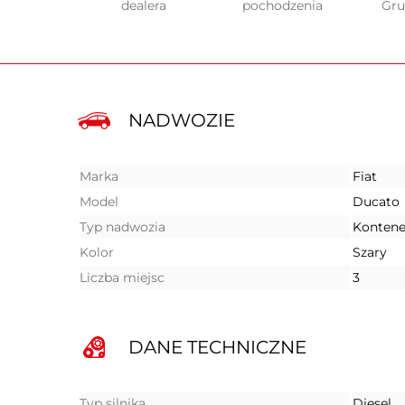
dealera
pochodzenia
Gr
NADWOZIE
Marka
Fiat
Model
Ducato
Typ nadwozia
Kontene
Kolor
Szary
Liczba miejsc
3
DANE TECHNICZNE
Typ silnika
Diesel