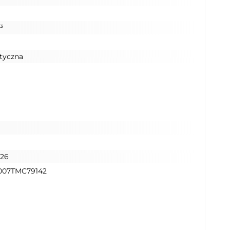
³
tyczna
026
007TMC79142