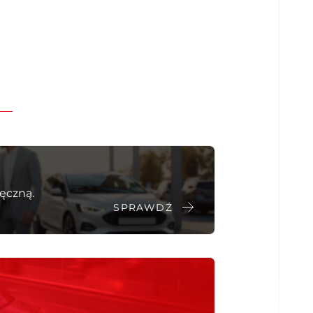
odgrzewane
nym stolikiem
y o asystenta bocznego wiatru, system stabilizacji prz
OJEDYNCZE PRZESZYCIA, PEŁNE ZAGŁÓWKI
ęczną.
SPRAWDŹ
zarnym
2: odpowiednio wyprofilowany zderzak oraz aktywna
, w zależności od wersji