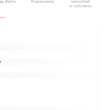
upy Bemo
finansowania
samochód
w rozliczeniu
r