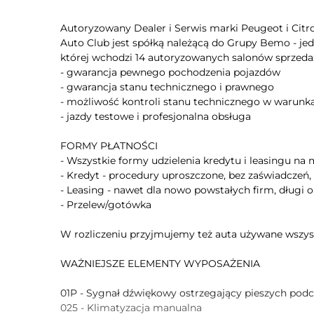
Autoryzowany Dealer i Serwis marki Peugeot i Citro
Auto Club jest spółką należącą do Grupy Bemo - jed
której wchodzi 14 autoryzowanych salonów sprze
- gwarancja pewnego pochodzenia pojazdów
- gwarancja stanu technicznego i prawnego
- możliwość kontroli stanu technicznego w warun
- jazdy testowe i profesjonalna obsługa
FORMY PŁATNOŚCI
- Wszystkie formy udzielenia kredytu i leasingu na m
- Kredyt - procedury uproszczone, bez zaświadczeń,
- Leasing - nawet dla nowo powstałych firm, długi o
- Przelew/gotówka
W rozliczeniu przyjmujemy też auta używane wszy
WAŻNIEJSZE ELEMENTY WYPOSAŻENIA
01P - Sygnał dźwiękowy ostrzegający pieszych podc
025 - Klimatyzacja manualna