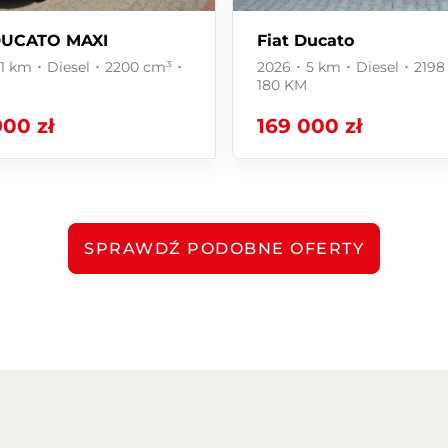
ej służy jedynie celom informacyjnym i nie stanowi
DUCATO MAXI
Fiat Ducato
raz opisu towaru ani zapewnienia w rozumieniu art. 4
1 km ･ Diesel ･ 2200 cm³ ･
2026 ･ 5 km ･ Diesel ･ 2198
arunkach sprzedaży konsumenckiej. Wszelkie
M
180 KM
tępują w umowie sprzedaży.
900 zł
169 000 zł
SPRAWDŹ PODOBNE OFERTY