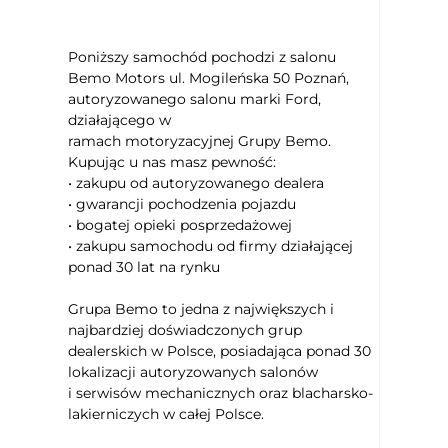
Podgrzewana przednia szyba
Elektryczne szyby przednie
Poniższy samochód pochodzi z salonu
Elektryczne szyby tylne
Bemo Motors ul. Mogileńska 50 Poznań,
Przyciemniane tylne szyby
autoryzowanego salonu marki Ford,
działającego w
Park Assistant - asystent parkowania
ramach motoryzacyjnej Grupy Bemo.
Kamera parkowania tył
Kupując u nas masz pewność:
Lusterka boczne ustawiane elektrycznie
• zakupu od autoryzowanego dealera
Podgrzewane lusterka boczne
• gwarancji pochodzenia pojazdu
• bogatej opieki posprzedażowej
Lusterka boczne składane elektrycznie
• zakupu samochodu od firmy działającej
Asystent (czujnik) martwego pola
ponad 30 lat na rynku
Aktywny asystent zmiany pasa ruchu
Lane assist - kontrola zmiany pasa ruchu
Grupa Bemo to jedna z największych i
najbardziej doświadczonych grup
Ogranicznik prędkości
dealerskich w Polsce, posiadająca ponad 30
Wspomaganie ruszania pod górę- Hill
lokalizacji autoryzowanych salonów
Holder
i serwisów mechanicznych oraz blacharsko-
System rozpoznawania znaków
lakierniczych w całej Polsce.
drogowych
Czujnik zmierzchu