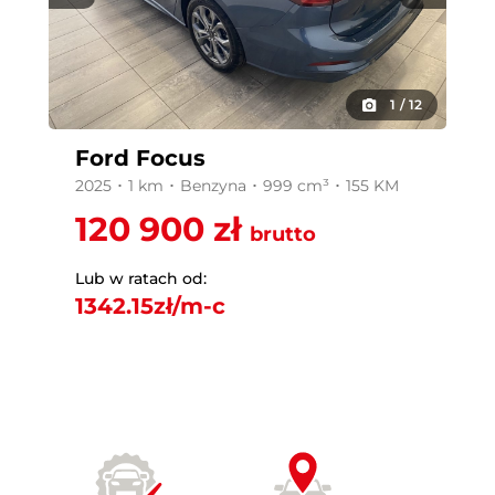
1
/
12
Ford Focus
2025 ･ 1 km ･ Benzyna ･ 999 cm³ ･ 155 KM
120 900 zł
brutto
Lub w ratach od:
1342.15
zł/m-c