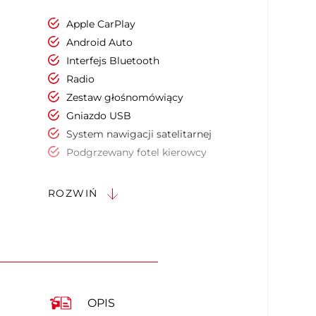
Apple CarPlay
Android Auto
Interfejs Bluetooth
Radio
Zestaw głośnomówiący
Gniazdo USB
System nawigacji satelitarnej
Podgrzewany fotel kierowcy
Podgrzewany fotel pasażera
Podłokietniki - przód
ROZWIŃ
Kierownica skórzana
Kierownica wielofunkcyjna
Kierownica ogrzewana
Dźwignia zmiany biegów wykończona
skórą
Keyless Go
OPIS
Czujnik deszczu