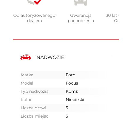
Od autoryzowanego
Gwarancja
30 lat doświ
dealera
pochodzenia
Grupy 
NADWOZIE
Marka
Ford
Model
Focus
Typ nadwozia
Kombi
Kolor
Niebieski
Liczba drzwi
5
Liczba miejsc
5