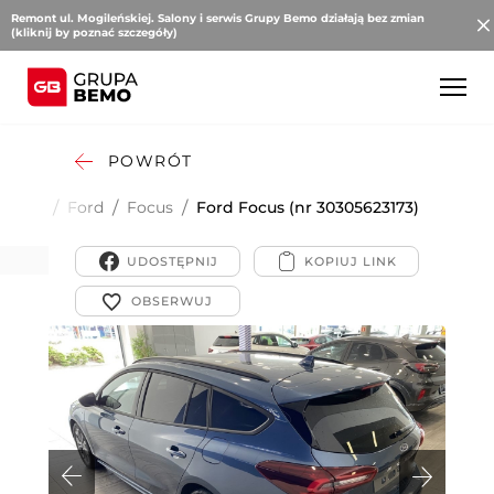
Remont ul. Mogileńskiej. Salony i serwis Grupy Bemo działają bez zmian
(kliknij by poznać szczegóły)
POWRÓT
obowe
/
Ford
/
Focus
/
Ford Focus (nr 30305623173)
UDOSTĘPNIJ