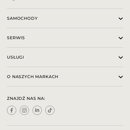
Oferujemy finansowanie:
- KREDYT
SAMOCHODY
- LEASING
- WYNAJEM
SERWIS
Przyjmujemy samochody w rozliczeniu .
Zawartość treści umieszczona na stronie
internetowej służy jedynie celom
USŁUGI
informacyjnym i nie stanowi oferty w
rozumieniu przepisów Kodeksu Cywilnego
oraz opisu towaru, ani zapewnienia w
O NASZYCH MARKACH
rozumieniu art. 4 Ustawy z dnia 27 lipca
2002 roku o szczególnych warunkach
sprzedaży konsumenckiej. Wszelkie
uzgodnienia właściwości i specyfikacji
ZNAJDŹ NAS NA:
pojazdu następują w umowie sprzedaży.