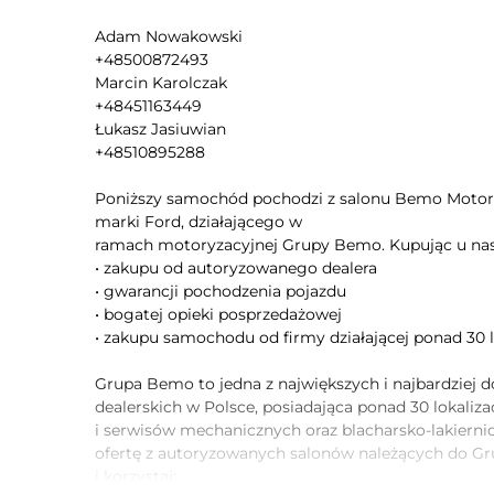
Kontrola odległości z przodu (przy
parkowaniu)
Adam Nowakowski
+48500872493
Kamera panoramiczna 360
Marcin Karolczak
Lusterka boczne ustawiane elektrycznie
+48451163449
Lusterka boczne składane elektrycznie
Łukasz Jasiuwian
Aktywny asystent zmiany pasa ruchu
+48510895288
Kontrola odległości od poprzedzającego
pojazdu
Poniższy samochód pochodzi z salonu Bemo Motors
marki Ford, działającego w
Asystent hamowania - Brake Assist
ramach motoryzacyjnej Grupy Bemo. Kupując u na
Kontrola trakcji
• zakupu od autoryzowanego dealera
Aktywne rozpoznawanie znaków ograniczenia
• gwarancji pochodzenia pojazdu
prędkości
• bogatej opieki posprzedażowej
Asystent zapobiegania kolizjom na
• zakupu samochodu od firmy działającej ponad 30 l
skrzyżowaniu
Czujnik zmierzchu
Grupa Bemo to jedna z największych i najbardziej
dealerskich w Polsce, posiadająca ponad 30 lokaliz
Światła do jazdy dziennej diodowe LED
i serwisów mechanicznych oraz blacharsko-lakiernic
Oświetlenie drogi do domu
ofertę z autoryzowanych salonów należących do 
System Start/Stop
i korzystaj: