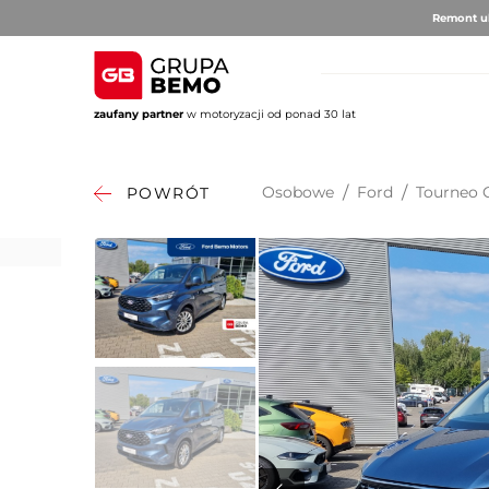
Remont ul
zaufany partner
w motoryzacji od ponad 30 lat
AUTO BRUNO
AUTO CLU
Volvo
Alfa 
Osobowe
/
Ford
/
Tourneo
POWRÓT
DS Au
Fiat
Citro
Hyund
Jeep
Opel