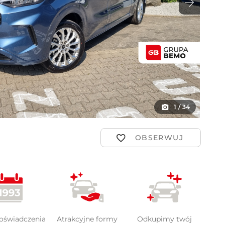
ot
1
/
34
doświadczenia
Atrakcyjne formy
Odkupimy twój