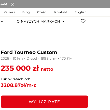
egóły)
Kariera
Blog
Części
Kontakt
English
O NASZYCH MARKACH
POZOSTAŁE MARKI
Changan
Ford Tourneo Custom
JAC Motors
2026 ･ 10 km ･ Diesel ･ 1998 cm³ ･ 170 KM
Chery
235 000 zł
netto
JAECOO
Lub w ratach od:
3208.87
zł/m-c
OMODA
MG
WYLICZ RATĘ
LEVC