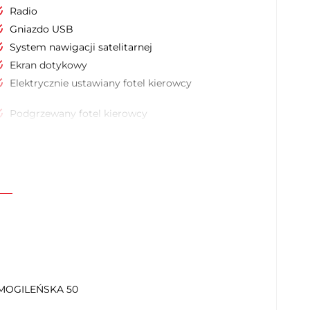
Radio
Gniazdo USB
System nawigacji satelitarnej
Ekran dotykowy
Elektrycznie ustawiany fotel kierowcy
Podgrzewany fotel kierowcy
Regul. elektr. podparcia lędźwiowego -
kierowca
Podłokietniki - przód
Kierownica skórzana
Kierownica wielofunkcyjna
Dźwignia zmiany biegów wykończona skórą
Keyless entry
Uruchamianie silnika bez użycia kluczyków
Podgrzewana przednia szyba
OGILEŃSKA 50
Przyciemniane tylne szyby