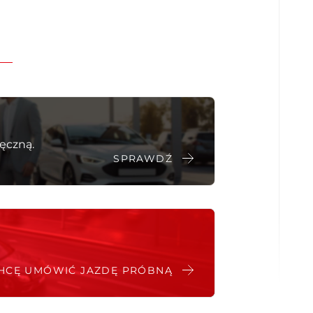
Wspomaganie kierownicy
unkach autoryzowanego
ESP
 a także po nim
System wspomagania hamowania
nia
System ostrzegający o możliwej kolizji
System wykrywania zmęczenia kierowcy
 z szybką decyzją
Asystent pasa ruchu
Poduszka powietrzna kierowcy
ęczną.
ych wszystkich
Poduszka kolan pasażera
SPRAWDŹ
Boczne poduszki powietrzne - przód
rzesz oferowane
Hak
Wycieraczki
HCĘ UMÓWIĆ JAZDĘ PRÓBNĄ