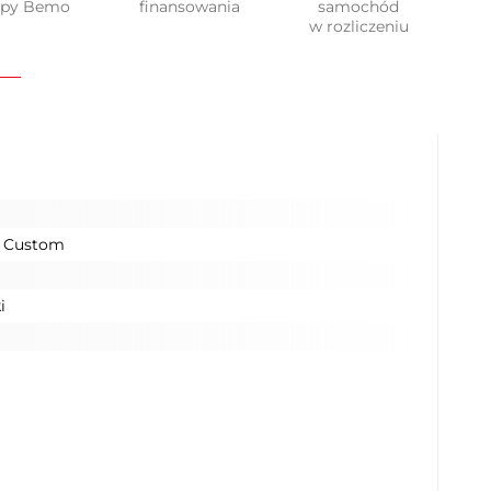
upy Bemo
finansowania
samochód
w rozliczeniu
o Custom
i