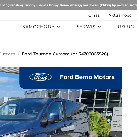
. Mogileńskiej. Salony i serwis Grupy Bemo działają bez zmian (kliknij by poznać szcz
O nas
Aktualności
SAMOCHODY
SERWIS
USŁUGI
B
AUTO STUDIO
BEMO MOTORS
Romeo
Mercedes-Benz
Ford
 Custom
/
Ford Tourneo Custom (nr 34703865526)
tomobiles
Mazda
ën
ai