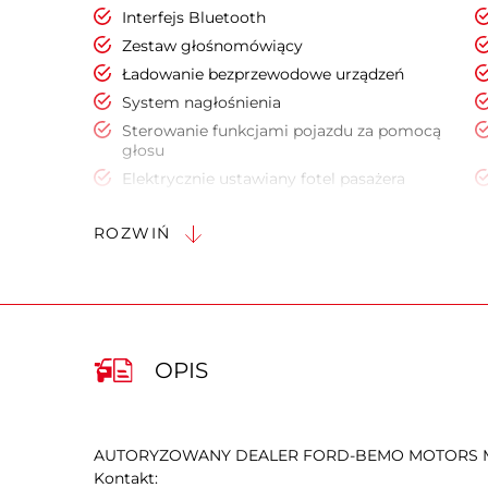
Interfejs Bluetooth
Zestaw głośnomówiący
Ładowanie bezprzewodowe urządzeń
System nagłośnienia
Sterowanie funkcjami pojazdu za pomocą
głosu
Elektrycznie ustawiany fotel pasażera
Podgrzewany fotel pasażera
ROZWIŃ
Regul. elektr. podparcia lędźwiowego -
pasażer
Podłokietniki - tył
Kierownica ze sterowaniem radia
Kierownica ogrzewana
OPIS
Cyfrowy kluczyk
Keyless Go
Czujnik deszczu
AUTORYZOWANY DEALER FORD-BEMO MOTORS M
Elektryczne szyby przednie
Kontakt: