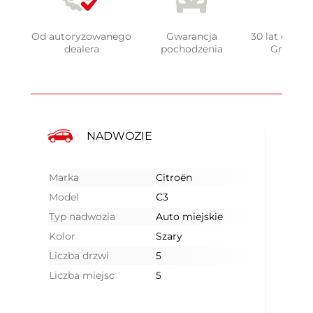
Od autoryzowanego
Gwarancja
30 lat doświ
dealera
pochodzenia
Grupy 
NADWOZIE
Marka
Citroën
Model
C3
Typ nadwozia
Auto miejskie
Kolor
Szary
Liczba drzwi
5
Liczba miejsc
5