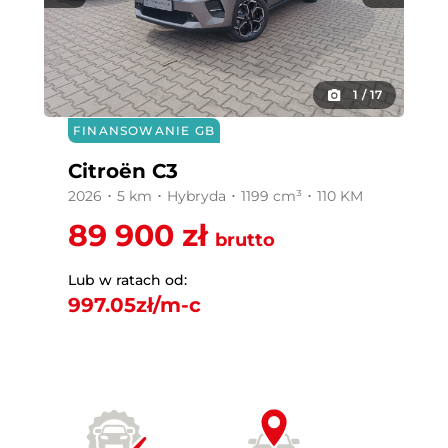
1
/
17
FINANSOWANIE GB
Citroën C3
2026 ･ 5 km ･ Hybryda ･ 1199 cm³ ･ 110 KM
89 900 zł
brutto
Lub w ratach od:
997.05
zł/m-c