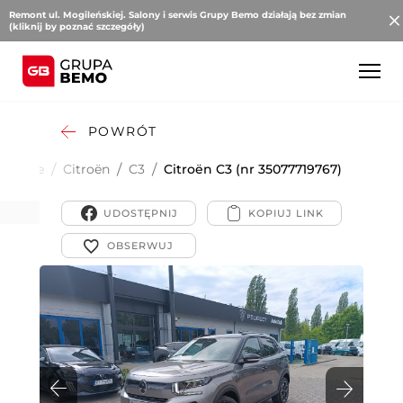
Remont ul. Mogileńskiej. Salony i serwis Grupy Bemo działają bez zmian
(kliknij by poznać szczegóły)
POWRÓT
sobowe
/
Citroën
/
C3
/
Citroën C3 (nr 35077719767)
UDOSTĘPNIJ