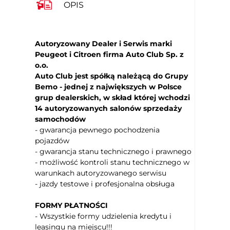
Kierownica ogrzewana
OPIS
Czujnik deszczu
Podgrzewana przednia szyba
Elektryczne szyby przednie
Autoryzowany Dealer i Serwis marki
Peugeot i Citroen firma Auto Club Sp. z
Elektryczne szyby tylne
o.o.
Przyciemniane tylne szyby
Auto Club jest spółką należącą do Grupy
Kamera parkowania tył
Bemo - jednej z największych w Polsce
Lusterka boczne ustawiane elektrycznie
grup dealerskich, w skład której wchodzi
14 autoryzowanych salonów sprzedaży
Podgrzewane lusterka boczne
samochodów
Lusterka boczne składane elektrycznie
- gwarancja pewnego pochodzenia
Ogranicznik prędkości
pojazdów
Kontrola trakcji
- gwarancja stanu technicznego i prawnego
- możliwość kontroli stanu technicznego w
Czujnik zmierzchu
warunkach autoryzowanego serwisu
Światła do jazdy dziennej
- jazdy testowe i profesjonalna obsługa
Lampy przeciwmgielne
System Start/Stop
FORMY PŁATNOŚCI
Elektroniczna kontrola ciśnienia w
- Wszystkie formy udzielenia kredytu i
oponach
leasingu na miejscu!!!