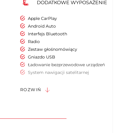
DODATKOWE WYPOSAŻENIE
Apple CarPlay
Android Auto
Interfejs Bluetooth
Radio
Zestaw głośnomówiący
Gniazdo USB
Ładowanie bezprzewodowe urządzeń
System nawigacji satelitarnej
Ekran dotykowy
Podgrzewany fotel pasażera
ROZWIŃ
Ogrzewane siedzenia tylne
Podłokietniki - przód
Kierownica skórzana
Kierownica ze sterowaniem radia
Kierownica wielofunkcyjna