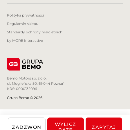
rozumieniu art. 4 Ustawy z dnia 27 lipca
2002 roku o szczególnych warunkach
sprzedaży konsumenckiej. Wszelkie
Polityka prywatności
uzgodnienia właściwości i specyfikacji
Regulamin sklepu
pojazdu następują w umowie sprzedaży.
Standardy ochrony małoletnich
by MORE Interactive
Bemo Motors sp. z o.o.
ul. Mogileńska 50, 61-044 Poznań
KRS: 0000132096
Grupa Bemo © 2026
WYLICZ
ZADZWOŃ
ZAPYTAJ
RATĘ