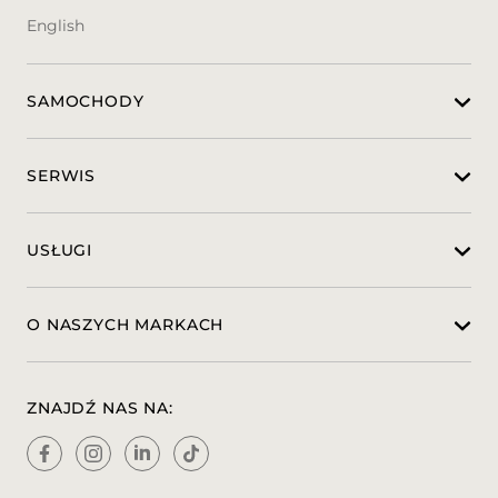
Kom: 502 866 732
English
e-mail: krzysztof.tarczynski@auto-club.pl
Grzegorz Łukasik
SAMOCHODY
Kom: 502 866 730
e-mail: grzegorz.lukasik@auto-club.pl
Tomasz Krajewski
SERWIS
Kom: 502 866 773
e-mail: tomasz.krajewski@auto-club.pl
USŁUGI
Miejsce ekspozycji auta:
Auto Club - Autoryzowany Dealer i Serwis
Peugeot Citroen
O NASZYCH MARKACH
ul. Andre Citroena 1, 70-772 Szczecin
Zawartość treści umieszczona na stronie
internetowej służy jedynie celom
ZNAJDŹ NAS NA:
informacyjnym i nie stanowi oferty w
rozumieniu przepisów Kodeksu Cywilnego
oraz opisu towaru ani zapewnienia w