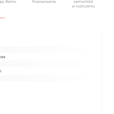
upy Bemo
finansowania
samochód
w rozliczeniu
oss
i