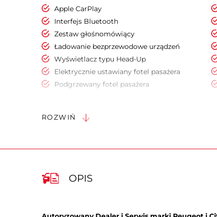
Apple CarPlay
Interfejs Bluetooth
Zestaw głośnomówiący
Ładowanie bezprzewodowe urządzeń
Wyświetlacz typu Head-Up
Elektrycznie ustawiany fotel pasażera
Podgrzewany fotel pasażera
Regul. elektr. podparcia lędźwiowego -
pasażer
ROZWIŃ
Fotele przednie z funkcją masażu
Ogrzewane siedzenia tylne
Podłokietniki - tył
Kierownica ze sterowaniem radia
OPIS
Kierownica ogrzewana
Uruchamianie silnika bez użycia kluczyków
Podgrzewana przednia szyba
Elektryczne szyby tylne
Autoryzowany Dealer i Serwis marki Peugeot i Cit