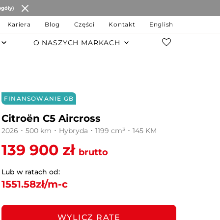
egóły)
Kariera
Blog
Części
Kontakt
English
O NASZYCH MARKACH
POZOSTAŁE MARKI
Changan
FINANSOWANIE GB
JAC Motors
Citroën C5 Aircross
Chery
2026 ･ 500 km ･ Hybryda ･ 1199 cm³ ･ 145 KM
139 900 zł
JAECOO
brutto
OMODA
Lub w ratach od:
1551.58
zł/m-c
MG
LEVC
WYLICZ RATĘ