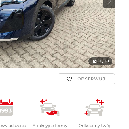
ot
1
/
30
doświadczenia
Atrakcyjne formy
Odkupimy twój