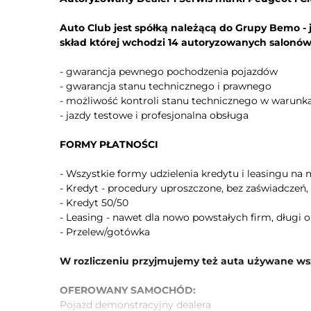
Kontrola odległości z tyłu (przy parkowaniu)
Auto Club jest spółką należącą do Grupy Bemo - 
Lusterka boczne ustawiane elektrycznie
skład której wchodzi 14 autoryzowanych salon
Lusterka boczne składane elektrycznie
Lane assist - kontrola zmiany pasa ruchu
- gwarancja pewnego pochodzenia pojazdów
- gwarancja stanu technicznego i prawnego
Ogranicznik prędkości
- możliwość kontroli stanu technicznego w warun
- jazdy testowe i profesjonalna obsługa
Kontrola trakcji
System rozpoznawania znaków drogowych
FORMY PŁATNOŚCI
Oświetlenie adaptacyjne
Światła do jazdy dziennej
- Wszystkie formy udzielenia kredytu i leasingu na m
- Kredyt - procedury uproszczone, bez zaświadczeń,
Lampy przeciwmgielne
- Kredyt 50/50
Oświetlenie drogi do domu
- Leasing - nawet dla nowo powstałych firm, długi o
System Start/Stop
- Przelew/gotówka
Elektryczny hamulec postojowy
W rozliczeniu przyjmujemy też auta używane ws
Zawieszenie komfortowe
ESP
OFEROWANY SAMOCHÓD:
Pojazd demonstracyjny dealera