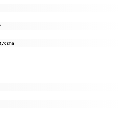
a
³
tyczna