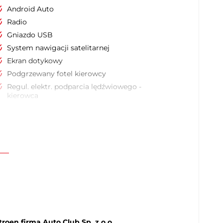
Android Auto
Radio
Gniazdo USB
System nawigacji satelitarnej
Ekran dotykowy
Podgrzewany fotel kierowcy
Regul. elektr. podparcia lędźwiowego -
kierowca
Fotele przednie wentylowane
Siedzenie z pamięcią ustawienia
Podłokietniki - przód
Kierownica skórzana
Kierownica wielofunkcyjna
Zmiana biegów w kierownicy
Czujnik deszczu
Elektryczne szyby przednie
Przyciemniane tylne szyby
roen firma Auto Club Sp. z o.o.