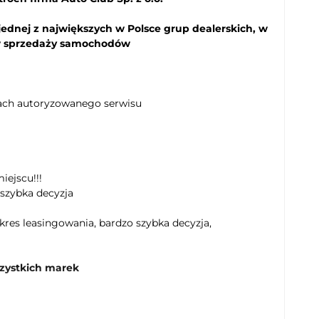
Kamera panoramiczna 360
jednej z największych w Polsce grup dealerskich, w
Podgrzewane lusterka boczne
ów sprzedaży samochodów
Asystent (czujnik) martwego pola
Kontrola odległości od poprzedzającego
pojazdu
Asystent pokonywania zakrętów
kach autoryzowanego serwisu
Wspomaganie ruszania pod górę- Hill Holder
Asystent świateł drogowych
Czujnik zmierzchu
Światła do jazdy dziennej diodowe LED
iejscu!!!
 szybka decyzja
Lampy przeciwmgielne w technologii LED
Oświetlenie wnętrza LED
kres leasingowania, bardzo szybka decyzja,
Elektroniczna kontrola ciśnienia w oponach
Wspomaganie kierownicy
zystkich marek
ABS
Elektroniczny system rozdziału siły
hamowania