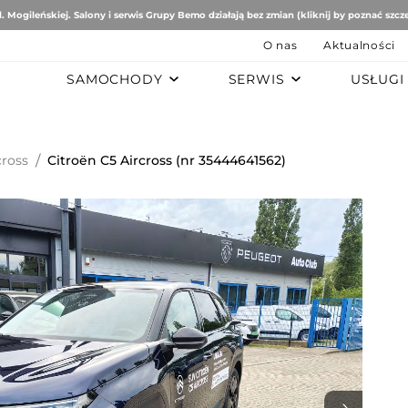
. Mogileńskiej. Salony i serwis Grupy Bemo działają bez zmian (kliknij by poznać szcz
O nas
Aktualności
SAMOCHODY
SERWIS
USŁUGI
B
AUTO STUDIO
BEMO MOTORS
Romeo
Mercedes-Benz
Ford
cross
/
Citroën C5 Aircross (nr 35444641562)
tomobiles
Mazda
ën
ai