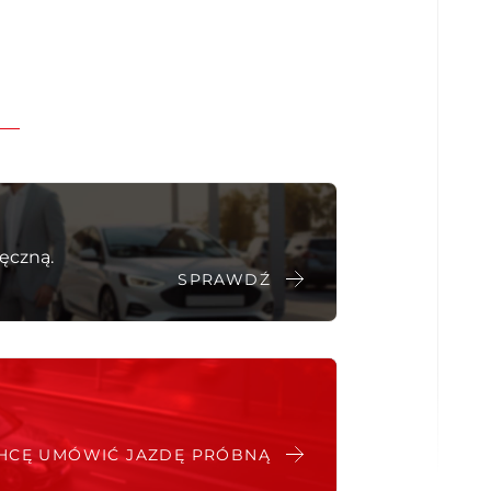
Aktywny asystent hamowania awaryjnego
System wykrywania zmęczenia kierowcy
Poduszka powietrzna kierowcy
Kurtyny powietrzne - przód
Boczne poduszki powietrzne - przód
Klimatyzacja dla pasażerów z tyłu
Lampy doświetlające zakręt
ęczną.
SPRAWDŹ
HCĘ UMÓWIĆ JAZDĘ PRÓBNĄ