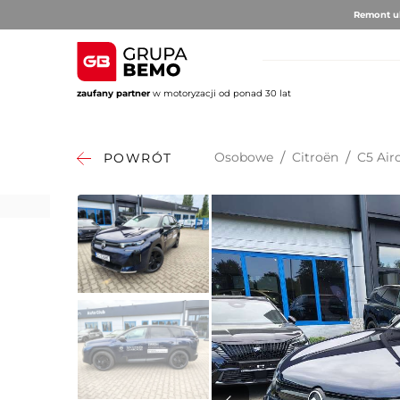
Remont ul
zaufany partner
w motoryzacji od ponad 30 lat
AUTO BRUNO
AUTO CLU
Volvo
Alfa 
Osobowe
/
Citroën
/
C5 Air
POWRÓT
DS Au
Fiat
Citro
Hyund
Jeep
Opel