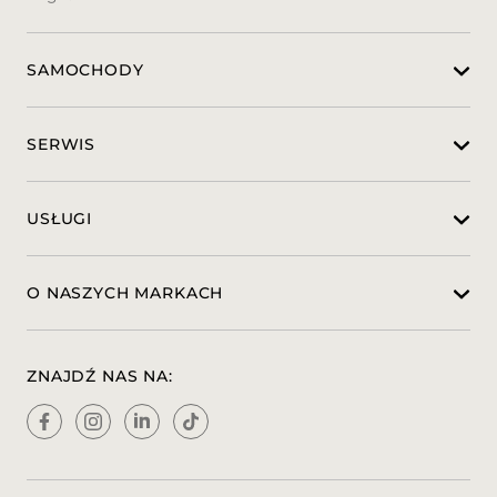
464 Widescreen Cockpit - panoramiczny
wyświetlacz centralny
75B Pakiet USB
SAMOCHODY
840 Przyciemniane szyby z funkcją
termoizolacji
851 Szyby z izolacją akustyczną
868 Wyświetlacz centralny
SERWIS
873 Podgrzewane przednie siedzenia
891 Oświetlenie Ambient
897 Bezprzewodowe ładowanie i
USŁUGI
podłączenie Bluetooth
942 Pakiet komfortowej przestrzeni
bagażowej
O NASZYCH MARKACH
B51 Zestaw TIREFIT
P17 Pakiet KEYLESS-GO
871 HANDS-FREE ACCESS bezdotykowy
dostęp do klapy bagażnika
ZNAJDŹ NAS NA:
889 KEYLESS-GO
P35 DIGITAL LIGHT
318 DIGITAL LIGHT
628 Adaptacyjny asystent świateł
drogowych Highbeam Plus