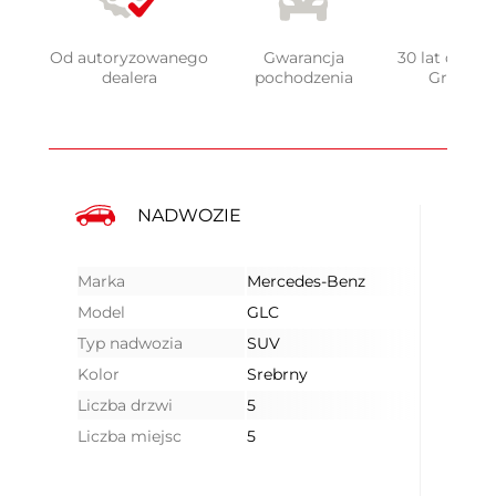
Od autoryzowanego
Gwarancja
30 lat doświ
dealera
pochodzenia
Grupy 
NADWOZIE
Marka
Mercedes-Benz
Model
GLC
Typ nadwozia
SUV
Kolor
Srebrny
Liczba drzwi
5
Liczba miejsc
5