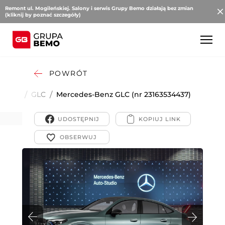
Remont ul. Mogileńskiej. Salony i serwis Grupy Bemo działają bez zmian
(kliknij by poznać szczegóły)
POWRÓT
cedes-
/
GLC
/
Mercedes-Benz GLC (nr 23163534437)
z
UDOSTĘPNIJ