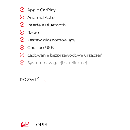
Apple CarPlay
Android Auto
Interfejs Bluetooth
Radio
Zestaw głośnomówiący
Gniazdo USB
Ładowanie bezprzewodowe urządzeń
System nawigacji satelitarnej
Ekran dotykowy
Sterowanie funkcjami pojazdu za
ROZWIŃ
pomocą głosu
Dostęp do internetu
Elektrycznie ustawiany fotel kierowcy
Elektrycznie ustawiany fotel pasażera
Podgrzewany fotel kierowcy
Podgrzewany fotel pasażera
OPIS
Regul. elektr. podparcia lędźwiowego -