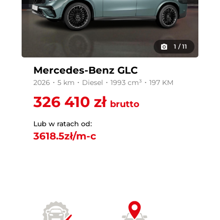
1
/
11
Mercedes-Benz GLC
2026 ･ 5 km ･ Diesel ･ 1993 cm³ ･ 197 KM
326 410 zł
brutto
Lub w ratach od:
3618.5
zł/m-c