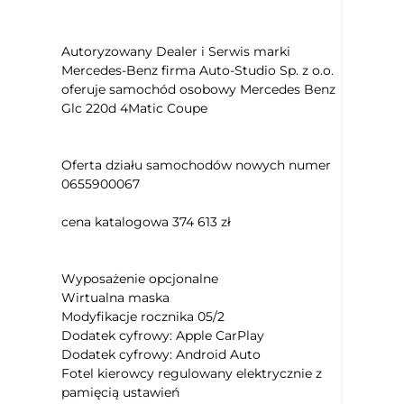
pasażer
Siedzenie z pamięcią ustawienia
Autoryzowany Dealer i Serwis marki
Podłokietniki - przód
Mercedes-Benz firma Auto-Studio Sp. z o.o.
Kierownica skórzana
oferuje samochód osobowy Mercedes Benz
Kierownica ze sterowaniem radia
Glc 220d 4Matic Coupe
Kolumna kierownicy regulowana
elektrycznie
Oferta działu samochodów nowych numer
Kierownica wielofunkcyjna
0655900067
Zmiana biegów w kierownicy
Keyless Go
cena katalogowa 374 613 zł
Uruchamianie silnika bez użycia
kluczyków
Czujnik deszczu
Wyposażenie opcjonalne
Wirtualna maska
Elektryczne szyby przednie
Modyfikacje rocznika 05/2
Elektryczne szyby tylne
Dodatek cyfrowy: Apple CarPlay
Przyciemniane tylne szyby
Dodatek cyfrowy: Android Auto
Dach otwierany elektrycznie
Fotel kierowcy regulowany elektrycznie z
pamięcią ustawień
Kontrola odległości z przodu (przy