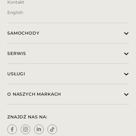
Kontakt
Telefon: 696 429 842 - Natalia Skopińska
English
Mail: natalia-skopinska@auto-club.pl
Miejsce ekspozycji auta: Auto Club -
SAMOCHODY
Autoryzowany Dealer i Serwis ul. Opłotki 15,
60-012 Poznań
Nasza pełna oferta na stronie :
https://grupabemo.pl
SERWIS
Zawartość treści umieszczona na stronie
internetowej służy jedynie celom
USŁUGI
informacyjnym i nie stanowi oferty w
rozumieniu przepisów Kodeksu Cywilnego
oraz opisu towaru ani zapewnienia w
O NASZYCH MARKACH
rozumieniu art. 4 Ustawy z dnia 27 lipca
2002 roku o szczególnych warunkach
sprzedaży konsumenckiej. Wszelkie
uzgodnienia właściwości i specyfikacji
ZNAJDŹ NAS NA:
pojazdu następują w umowie sprzedaży.