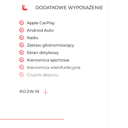
DODATKOWE WYPOSAŻENIE
Apple CarPlay
Android Auto
Radio
Zestaw głośnomówiący
Ekran dotykowy
Kierownica sportowa
Kierownica wielofunkcyjna
Czujnik deszczu
Elektryczne szyby przednie
Elektryczne szyby tylne
ROZWIŃ
Kontrola odległości z tyłu (przy
parkowaniu)
Kamera panoramiczna 360
Podgrzewane lusterka boczne
Asystent (czujnik) martwego pola