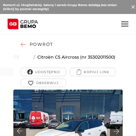
Remont ul. Mogileńskiej. Salony i serwis Grupy Bemo działają bez zmian
(kliknij by poznać szczegóły)
POWRÓT
roën
/
C5
/
Citroën C5 Aircross (nr 35302011500)
Aircross
UDOSTĘPNIJ