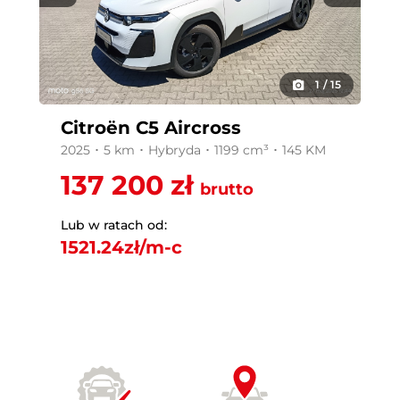
1
/
15
Citroën C5 Aircross
2025 ･ 5 km ･ Hybryda ･ 1199 cm³ ･ 145 KM
137 200 zł
brutto
Lub w ratach od:
1521.24
zł/m-c