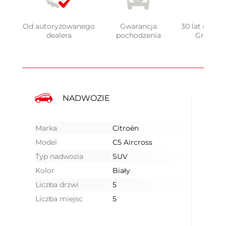
Od autoryzowanego
Gwarancja
30 lat doświ
dealera
pochodzenia
Grupy 
NADWOZIE
Marka
Citroën
Model
C5 Aircross
Typ nadwozia
SUV
Kolor
Biały
Liczba drzwi
5
Liczba miejsc
5