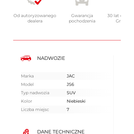
Od autoryzowanego
Gwarancja
30 lat doświ
dealera
pochodzenia
Grupy 
NADWOZIE
Marka
JAC
Model
JS6
Typ nadwozia
SUV
Kolor
Niebieski
Liczba miejsc
7
DANE TECHNICZNE