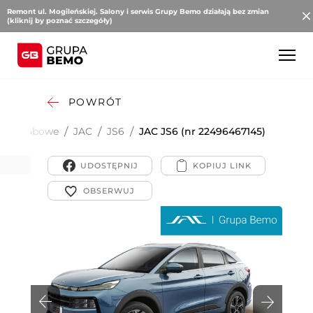
Remont ul. Mogileńskiej. Salony i serwis Grupy Bemo działają bez zmian
(kliknij by poznać szczegóły)
POWRÓT
Osobowe
/
JAC
/
JS6
/
JAC JS6 (nr 22496467145)
UDOSTĘPNIJ