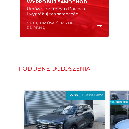
WYPRÓBUJ SAMOCHÓD
skrzynię automatyczną
Umów się z naszym Doradcą
i wypróbuj ten samochód.
Stan techniczny i historia pojazdu:
• Samochód nowy
CHCĘ UMÓWIĆ JAZDĘ
• Przedsprzedaż ( zapytaj o dostępność )
PRÓBNĄ
CENA SPECJALNA: 109 900
+ polisa ubezpieczniowa za 1 %
ZAPRASZAMY DO KONTAKTU:
PODOBNE OGŁOSZENIA
Wojciech Kacperski
Wojciech.Kacperski@jac.grupabemo.pl
517057562
Rafał Szewczyk