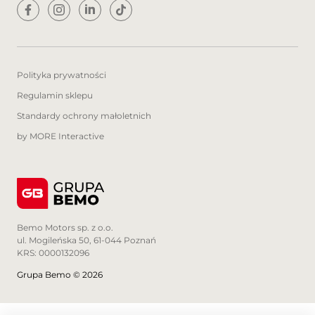
System wykrywania zmęczenie kierowcy
Aktywny system monitorowania kondycji
kierowcy
Asysten pasa ruchu
System powiadamiania o wypadku
Polityka prywatności
Poduszka powietrzna kierowcy
Regulamin sklepu
Poduszka powietrzna pasażera
Kurtyny powietrzne - przód
Standardy ochrony małoletnich
Boczne poduszki powietrzne - przód
by MORE Interactive
Isofix (punkty mocowania fotelika
dziecięcego)
Klimatyzacja dla pasażerów z tyłu
elektrycznie otwierana klapa bagażnka
Dodatkowe pakiety w cenie auta
Bemo Motors sp. z o.o.
Pakiet Zimowy z Grip Control i oponami
ul. Mogileńska 50, 61-044 Poznań
wielosezonowymi 3PMSF:
KRS: 0000132096
-Podgrzewana przednia szyba,
Grupa Bemo © 2026
-Podgrzewana kierownica (PLUS),
-Podgrzewane przednie fotele (PLUS),
-Grip Control - Zaawansowany system