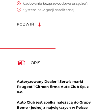
Ładowanie bezprzewodowe urządzeń
System nawigacji satelitarnej
System nagłośnienia
Ekran dotykowy
ROZWIŃ
Sterowanie funkcjami pojazdu za
pomocą głosu
Elektrycznie ustawiany fotel kierowcy
Elektrycznie ustawiany fotel pasażera
Podgrzewany fotel kierowcy
Podgrzewany fotel pasażera
OPIS
Regul. elektr. podparcia lędźwiowego -
kierowca
Regul. elektr. podparcia lędźwiowego -
pasażer
Autoryzowany Dealer i Serwis marki
Peugeot i Citroen firma Auto Club Sp. z
Sportowe fotele - przód
o.o.
Podłokietniki - przód
Podłokietniki - tył
Auto Club jest spółką należącą do Grupy
Kierownica skórzana
Bemo - jednej z największych w Polsce