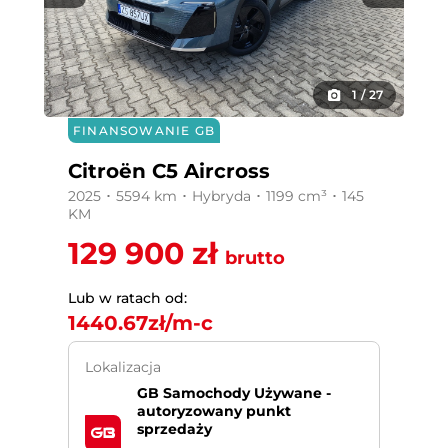
1
/
27
FINANSOWANIE GB
Citroën C5 Aircross
2025 ･ 5594 km ･ Hybryda ･ 1199 cm³ ･ 145
KM
129 900 zł
brutto
Lub w ratach od:
1440.67
zł/m-c
Lokalizacja
GB Samochody Używane -
autoryzowany punkt
sprzedaży