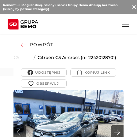
Remont ul. Mogileńskiej. Salony i serwis Grupy Bemo działają bez zmian
(kliknij by poznać szczegóły)
POWRÓT
roën
/
C5
/
Citroën C5 Aircross (nr 22420128701)
Aircross
UDOSTĘPNIJ