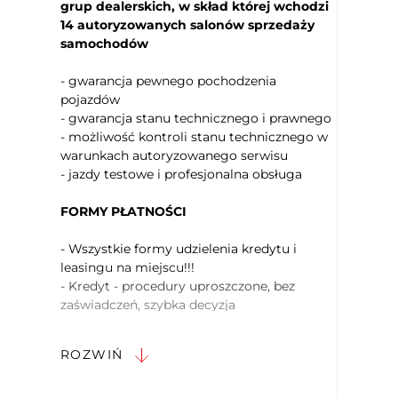
grup dealerskich, w skład której wchodzi
Kierownica sportowa
14 autoryzowanych salonów sprzedaży
Kierownica ze sterowaniem radia
samochodów
Kierownica wielofunkcyjna
Zmiana biegów w kierownicy
- gwarancja pewnego pochodzenia
pojazdów
Uruchamianie silnika bez użycia
kluczyków
- gwarancja stanu technicznego i prawnego
- możliwość kontroli stanu technicznego w
Czujnik deszczu
warunkach autoryzowanego serwisu
Elektryczne szyby przednie
- jazdy testowe i profesjonalna obsługa
Elektryczne szyby tylne
Przyciemniane tylne szyby
FORMY PŁATNOŚCI
System odzyskiwania energii
- Wszystkie formy udzielenia kredytu i
Funkcja szybkiego ładowania
leasingu na miejscu!!!
Kabel do ładowania
- Kredyt - procedury uproszczone, bez
Kontrola odległości z tyłu (przy
zaświadczeń, szybka decyzja
parkowaniu)
- Kredyt 50/50
Park Assistant - asystent parkowania
- Leasing - nawet dla nowo powstałych firm,
ROZWIŃ
długi okres leasingowania, bardzo szybka
Kamera panoramiczna 360
decyzja,
Kamera parkowania tył