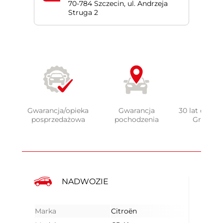
70-784 Szczecin, ul. Andrzeja
Struga 2
Gwarancja/opieka
Gwarancja
30 lat doświ
posprzedażowa
pochodzenia
Grupy 
NADWOZIE
Marka
Citroën