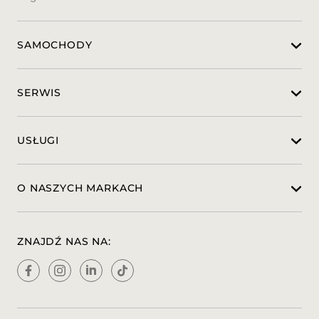
• Kamera cofania
SAMOCHODY
• Klimatyzacja -automatyczna,
• nagłośnienie - 6 głośników
SERWIS
Kontakt:
USŁUGI
Kamil Hamryszczak:
O NASZYCH MARKACH
508284241
ZNAJDŹ NAS NA:
Hubert Osika:
789160034