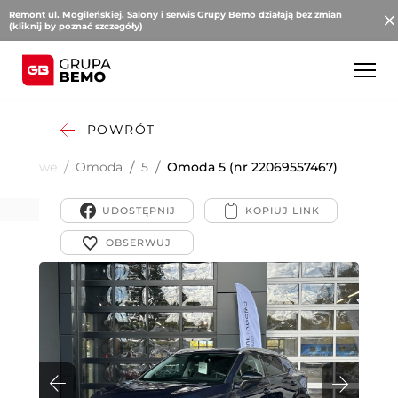
Remont ul. Mogileńskiej. Salony i serwis Grupy Bemo działają bez zmian
(kliknij by poznać szczegóły)
POWRÓT
Osobowe
/
Omoda
/
5
/
Omoda 5 (nr 22069557467)
UDOSTĘPNIJ