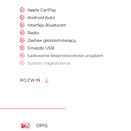
Apple CarPlay
Android Auto
Interfejs Bluetooth
Radio
Zestaw głośnomówiący
Gniazdo USB
Ładowanie bezprzewodowe urządzeń
System nagłośnienia
Ekran dotykowy
Sterowanie funkcjami pojazdu za
ROZWIŃ
pomocą głosu
Elektrycznie ustawiany fotel kierowcy
Elektrycznie ustawiany fotel pasażera
Podgrzewany fotel kierowcy
Podgrzewany fotel pasażera
Fotele przednie wentylowane
OPIS
Sportowe fotele - przód