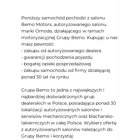
Podłokietniki - przód
Podłokietniki - tył
Poniższy samochód pochodzi z salonu
Kierownica skórzana
Bemo Motors, autoryzowanego salonu
Kierownica ze sterowaniem radia
marki Omoda, działającego w ramach
motoryzacyjnej Grupy Bemo. Kupując u nas
Kierownica wielofunkcyjna
masz pewność:
Kierownica ogrzewana
• zakupu od autoryzowanego dealera
Keyless entry
• gwarancji pochodzenia pojazdu
Keyless Go
• bogatej opieki posprzedażowej
• zakupu samochodu od firmy działającej
Uruchamianie silnika bez użycia
ponad 30 lat na rynku
kluczyków
Czujnik deszczu
Grupa Bemo to jedna z największych i
Elektryczne szyby przednie
najbardziej doświadczonych grup
Elektryczne szyby tylne
dealerskich w Polsce, posiadająca ponad 30
Przyciemniane tylne szyby
lokalizacji autoryzowanych salonów i
serwisów mechanicznych oraz blacharsko-
Kontrola odległości z tyłu (przy
lakierniczych w całej Polsce. Wybierz ofertę
parkowaniu)
z autoryzowanych salonów należących do
Kamera parkowania tył
Grupy Bemo i korzystaj:
Lusterka boczne ustawiane elektrycznie