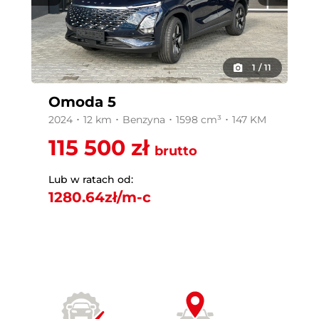
1
/
11
Omoda 5
2024 ･ 12 km ･ Benzyna ･ 1598 cm³ ･ 147 KM
115 500 zł
brutto
Lub w ratach od:
1280.64
zł/m-c