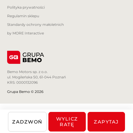
Waldemar Szary
Polityka prywatności
Regulamin sklepu
728875607
Standardy ochrony małoletnich
Zawartość treści umieszczona na stronie
by MORE Interactive
internetowej służy jedynie celom
informacyjnym i nie stanowi oferty w
rozumieniu przepisów Kodeksu Cywilnego
oraz opisu towaru, ani zapewnienia w
rozumieniu art. 4 Ustawy z dnia 27 lipca
2002 roku o szczególnych warunkach
Bemo Motors sp. z o.o.
sprzedaży konsumenckiej. Wszelkie
ul. Mogileńska 50, 61-044 Poznań
uzgodnienia właściwości i specyfikacji
KRS: 0000132096
pojazdu następują w umowie sprzedaży.
Grupa Bemo © 2026
WYLICZ
ZADZWOŃ
ZAPYTAJ
RATĘ