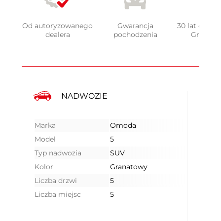
Od autoryzowanego
Gwarancja
30 lat doświ
dealera
pochodzenia
Grupy 
NADWOZIE
Marka
Omoda
Model
5
Typ nadwozia
SUV
Kolor
Granatowy
Liczba drzwi
5
Liczba miejsc
5