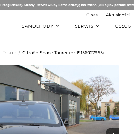
. Mogileńskiej. Salony i serwis Grupy Bemo działają bez zmian (kliknij by poznać szcz
O nas
Aktualności
SAMOCHODY
SERWIS
USŁUGI
B
AUTO STUDIO
BEMO MOTORS
Romeo
Mercedes-Benz
Ford
e Tourer
/
Citroën Space Tourer (nr 19156027965)
tomobiles
Mazda
ën
ai