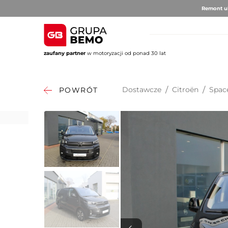
Remont ul
zaufany partner
w motoryzacji od ponad 30 lat
AUTO BRUNO
AUTO CLU
Volvo
Alfa 
Dostawcze
/
Citroën
/
Spac
POWRÓT
DS Au
Fiat
Citro
Hyund
Jeep
Opel