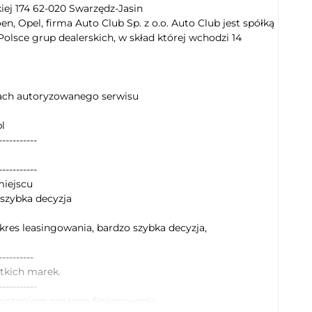
iej 174 62-020 Swarzędz-Jasin
, Opel, firma Auto Club Sp. z o.o. Auto Club jest spółką
olsce grup dealerskich, w skład której wchodzi 14
kach autoryzowanego serwisu
pl
-----------
-----------
miejscu
 szybka decyzja
kres leasingowania, bardzo szybka decyzja,
----------
tkich marek.
-----------
zystaniem naszego finansowania