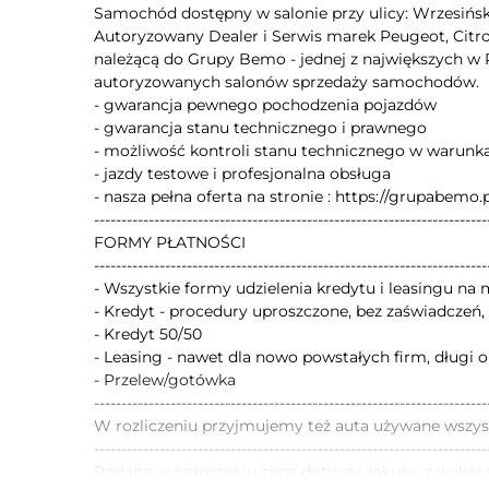
Samochód dostępny w salonie przy ulicy: Wrzesińsk
Autoryzowany Dealer i Serwis marek Peugeot, Citroen
należącą do Grupy Bemo - jednej z największych w P
autoryzowanych salonów sprzedaży samochodów.
- gwarancja pewnego pochodzenia pojazdów
- gwarancja stanu technicznego i prawnego
- możliwość kontroli stanu technicznego w warun
- jazdy testowe i profesjonalna obsługa
- nasza pełna oferta na stronie : https://grupabemo.
------------------------------------------------------------------------
FORMY PŁATNOŚCI
------------------------------------------------------------------------
- Wszystkie formy udzielenia kredytu i leasingu na 
- Kredyt - procedury uproszczone, bez zaświadczeń,
- Kredyt 50/50
- Leasing - nawet dla nowo powstałych firm, długi o
- Przelew/gotówka
------------------------------------------------------------------------
W rozliczeniu przyjmujemy też auta używane wszys
------------------------------------------------------------------------
Podana w ogłoszeniu cena dotyczy zakupu z wykor