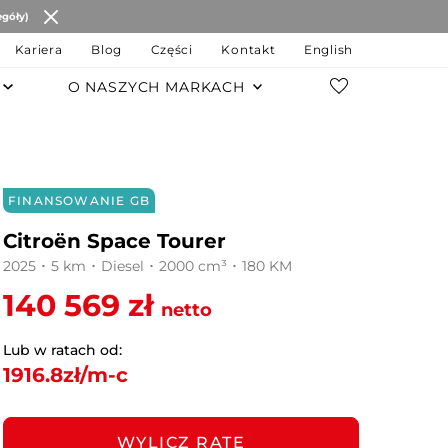
egóły)
Kariera
Blog
Części
Kontakt
English
O NASZYCH MARKACH
POZOSTAŁE MARKI
Changan
FINANSOWANIE GB
JAC Motors
Citroën Space Tourer
Chery
2025 ･ 5 km ･ Diesel ･ 2000 cm³ ･ 180 KM
140 569 zł
JAECOO
netto
OMODA
Lub w ratach od:
1916.8
zł/m-c
MG
LEVC
WYLICZ RATĘ