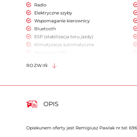
Radio
Elektryczne szyby
Wspomaganie kierownicy
Bluetooth
ESP (stabilizacja toru jazdy)
Klimatyzacja automatyczna
Nawigacja GPS
Poduszka powietrzna pasażera
ROZWIŃ
Radio fabryczne
OPIS
Opiekunem oferty jest Remigiusz Pawlak nr.tel: 69