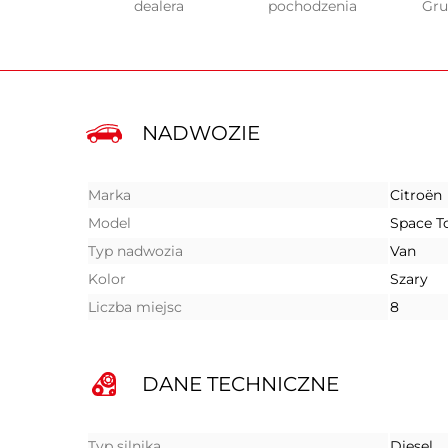
dealera
pochodzenia
Gr
NADWOZIE
Marka
Citroën
Model
Space T
Typ nadwozia
Van
Kolor
Szary
Liczba miejsc
8
DANE TECHNICZNE
Typ silnika
Diesel