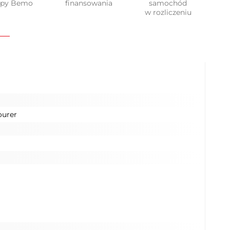
upy Bemo
finansowania
samochód
w rozliczeniu
ourer