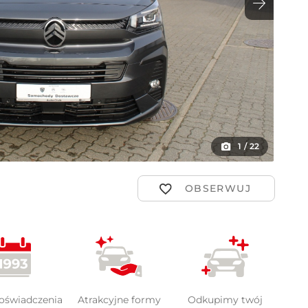
ot
1
/
22
doświadczenia
Atrakcyjne formy
Odkupimy twój