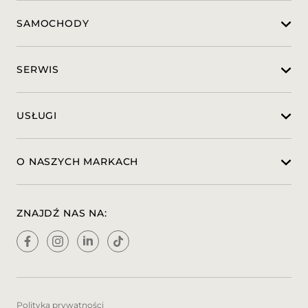
* Układ wspomagania awaryjnego
SAMOCHODY
hamowania (EBA)
* Zbiornik AdBlue® – 24 litry
* Zbiornik paliwa – 70 litrów
Wybrane opcje montowane fabrycznie:
SERWIS
* Dwa kluczyki z pilotem zdalnego
sterowania centralnym zamkiem
* Koło zapasowe - pełnowymiarowe z
USŁUGI
zestawem narzędzi
Standard z tylnymi kołami bliźniaczymi.
* Lakier zwykły FROZEN WHITE
O NASZYCH MARKACH
* Lusterka boczne – długie ramię
* Reflektory Bi-Xenonowe ze światłami LED
do jazdy dziennej. Zawierają statyczne
doświetlanie zakrętów.
ZNAJDŹ NAS NA:
* System monitorowania ciśnienia w
oponach
Niedostępny z tylnymi kołami bliźniaczymi
* Zbiornik paliwa
* Driver Assistance Pack 6T (20). Zawiera:
- inteligentny tempomat adaptacyjny ACC
Polityka prywatności