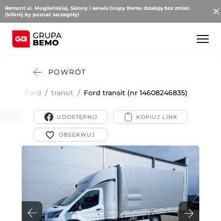
Remont ul. Mogileńskiej. Salony i serwis Grupy Bemo działają bez zmian
(kliknij by poznać szczegóły)
POWRÓT
wcze
/
Ford
/
transit
/
Ford transit (nr 14608246835)
UDOSTĘPNIJ