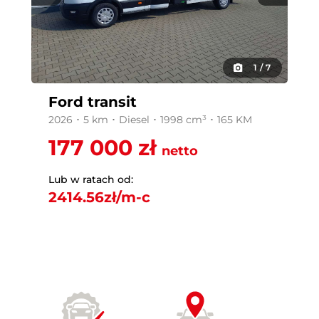
1
/
7
Ford transit
2026 ･ 5 km ･ Diesel ･ 1998 cm³ ･ 165 KM
177 000 zł
netto
Lub w ratach od:
2414.56
zł/m-c