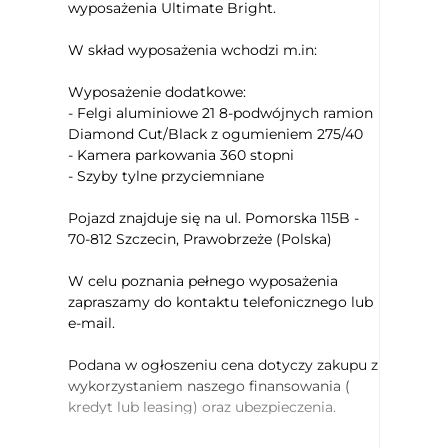
Podłokietniki - przód
wyposażenia Ultimate Bright.
Podłokietniki - tył
W skład wyposażenia wchodzi m.in:
Kierownica skórzana
Kierownica wielofunkcyjna
Wyposażenie dodatkowe:
Kierownica ogrzewana
- Felgi aluminiowe 21 8-podwójnych ramion
Diamond Cut/Black z ogumieniem 275/40
Keyless entry
- Kamera parkowania 360 stopni
Keyless Go
- Szyby tylne przyciemniane
Czujnik deszczu
Elektryczne szyby przednie
Pojazd znajduje się na ul. Pomorska 115B -
Elektryczne szyby tylne
70-812 Szczecin, Prawobrzeże (Polska)
Przyciemniane tylne szyby
W celu poznania pełnego wyposażenia
Kamera panoramiczna 360
zapraszamy do kontaktu telefonicznego lub
Lusterka boczne ustawiane elektrycznie
e-mail.
Podgrzewane lusterka boczne
Podana w ogłoszeniu cena dotyczy zakupu z
Lusterka boczne składane elektrycznie
wykorzystaniem naszego finansowania (
Asystent (czujnik) martwego pola
kredyt lub leasing) oraz ubezpieczenia.
Lane assist - kontrola zmiany pasa ruchu
Ogranicznik prędkości