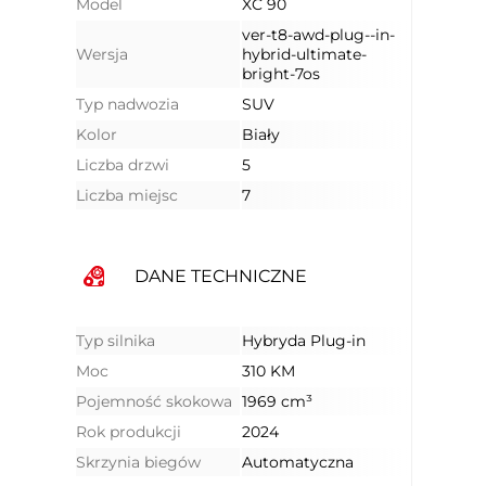
Model
XC 90
ver-t8-awd-plug--in-
Wersja
hybrid-ultimate-
bright-7os
Typ nadwozia
SUV
Kolor
Biały
Liczba drzwi
5
Liczba miejsc
7
DANE TECHNICZNE
Typ silnika
Hybryda Plug-in
Moc
310 KM
Pojemność skokowa
1969 cm³
Rok produkcji
2024
Skrzynia biegów
Automatyczna