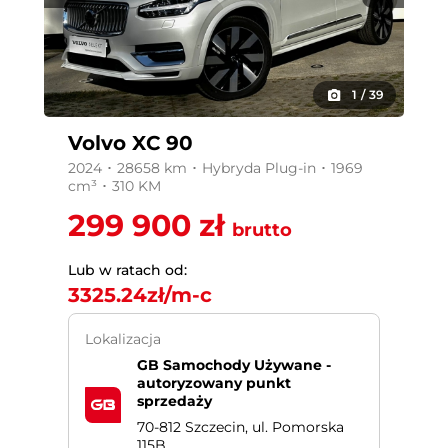
1
/
39
Volvo XC 90
2024 ･ 28658 km ･ Hybryda Plug-in ･ 1969
cm³ ･ 310 KM
299 900 zł
brutto
Lub w ratach od:
3325.24
zł/m-c
Lokalizacja
GB Samochody Używane -
autoryzowany punkt
sprzedaży
70-812 Szczecin, ul. Pomorska
115B