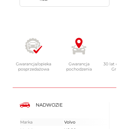
Gwarancja/opieka
Gwarancja
30 lat doświ
posprzedażowa
pochodzenia
Grupy 
NADWOZIE
Marka
Volvo