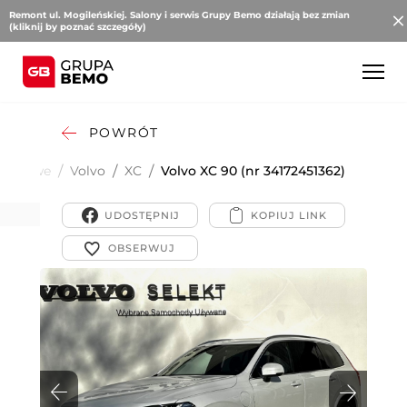
Remont ul. Mogileńskiej. Salony i serwis Grupy Bemo działają bez zmian
(kliknij by poznać szczegóły)
POWRÓT
sobowe
/
Volvo
/
XC
/
Volvo XC 90 (nr 34172451362)
90
UDOSTĘPNIJ