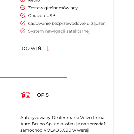
Radio
Zestaw głośnomówiący
Gniazdo USB
Ładowanie bezprzewodowe urządzeń
System nawigacji satelitarnej
System nagłośnienia
Wyświetlacz typu Head-Up
ROZWIŃ
Ekran dotykowy
Elektrycznie ustawiany fotel kierowcy
Elektrycznie ustawiany fotel pasażera
Podgrzewany fotel kierowcy
Podgrzewany fotel pasażera
Regul. elektr. podparcia lędźwiowego -
OPIS
kierowca
Regul. elektr. podparcia lędźwiowego -
pasażer
Autoryzowany Dealer marki Volvo firma
Siedzenie z pamięcią ustawienia
Auto Bruno Sp. z o.o. oferuje na sprzedaż
Ogrzewane siedzenia tylne
samochód VOLVO XC90 w wersji