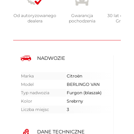
Od autoryzowanego
Gwarancja
30 lat doświ
dealera
pochodzenia
Grupy 
NADWOZIE
Marka
Citroën
Model
BERLINGO VAN
Typ nadwozia
Furgon (blaszak)
Kolor
Srebrny
Liczba miejsc
3
DANE TECHNICZNE