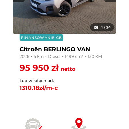
1
/
24
FINANSOWANIE GB
Citroën BERLINGO VAN
2026 ･ 5 km ･ Diesel ･ 1499 cm³ ･ 130 KM
95 950 zł
netto
Lub w ratach od:
1310.18
zł/m-c