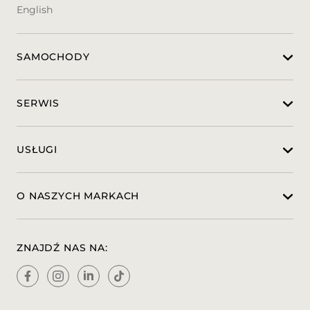
ładunku w przestrzeni ładunkowej
English
• Poduszka bezpieczeństwa czołowa dla
kierowcy
• Pięć poduszek bezpieczeństwa (czołowa
SAMOCHODY
pasażera, boczne i kurtynowe dla kierowcy i
pasażera w R1)
• Coffe Break Alert - system kontroli
zmęczenia kierowcy (czasowy)
SERWIS
• Pakiet Speed Assist (inteligentny
tempomat z rekomendacją dozwolonej
prędkości i ogranicznik prędkości + alert
USŁUGI
coffee break)
• Pakiet Safety (system automatycznego
przełączania świateł + system
O NASZYCH MARKACH
automatycznego hamowania Active Safety
Brake + aktywny system monitorowania
pasa ruchu z korektą toru jazdy + system
ZNAJDŹ NAS NA:
wykrywania zmęczenia kierowcy przez
kamerę + system monitorowania
ograniczeń prędkości z rekomendacją
zalecanej prędkości)
• System Citroën Connect SOS & Assistance