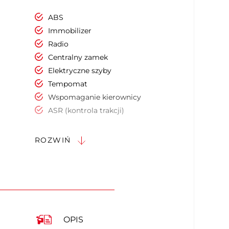
ABS
Immobilizer
Radio
Centralny zamek
Elektryczne szyby
Tempomat
Wspomaganie kierownicy
ASR (kontrola trakcji)
Bluetooth
Czujniki parkowania
ROZWIŃ
ESP (stabilizacja toru jazdy)
Klimatyzacja automatyczna
Komputer pokładowy
Nawigacja GPS
Poduszka powietrzna kierowcy
Poduszka powietrzna pasażera
OPIS