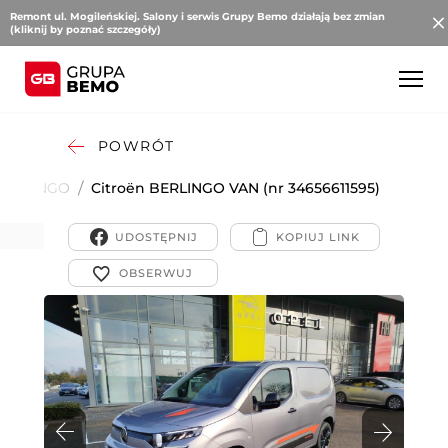
Remont ul. Mogileńskiej. Salony i serwis Grupy Bemo działają bez zmian
(kliknij by poznać szczegóły)
POWRÓT
BERLINGO
/
Citroën BERLINGO VAN (nr 34656611595)
VAN
UDOSTĘPNIJ