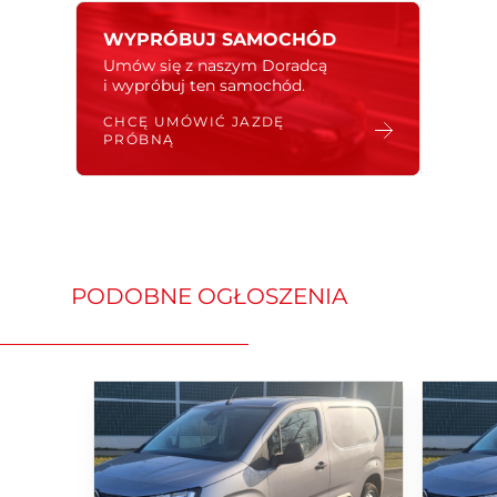
Samochód z planowaną dostawą do Polski
WYPRÓBUJ SAMOCHÓD
w miesiącu czerwiec.
Umów się z naszym Doradcą
i wypróbuj ten samochód.
Najważniejsze elementy wyposażenia
dodatkowego:
CHCĘ UMÓWIĆ JAZDĘ
• Lakier Szary Artens metalizowany
PRÓBNĄ
• Pakiet profesjonalny „Cargo” (Dodatkowe
punkty mocowania ładunku na ścianach
(słupki B i D), gniazda 230V i 12V oraz
oświetlenie LED w przestrzeni ładunkowej)
• Przygotowanie do montażu haka
holowniczego
PODOBNE OGŁOSZENIA
Najważniejsze elementy wyposażenia
standardowego:
• Przód nadwozia z modeli osobowych
Berlingo XTR (reflektory i zderzak)
• Specjalne czerwono-szare elementy
graficzne w postaci folii ozdobnych XTR na
masce, bokach nadwozia i z tyłu po prawej
stronie