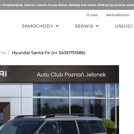
. Mogileńskiej. Salony i serwis Grupy Bemo działają bez zmian (kliknij by poznać szcz
O nas
Aktualności
SAMOCHODY
SERWIS
USŁUGI
B
AUTO STUDIO
BEMO MOTORS
Romeo
Mercedes-Benz
Ford
 Fe
/
Hyundai Santa Fe (nr 34351751586)
tomobiles
Mazda
ën
ai