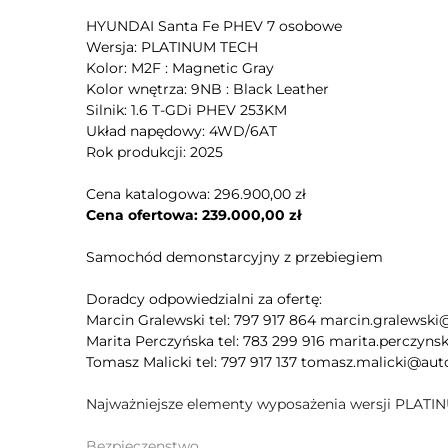
HYUNDAI Santa Fe PHEV 7 osobowe
Wersja: PLATINUM TECH
Kolor: M2F : Magnetic Gray
Kolor wnętrza: 9NB : Black Leather
Silnik: 1.6 T-GDi PHEV 253KM
Układ napędowy: 4WD/6AT
Rok produkcji: 2025
Cena ofertowa: 239.000,00 zł
Samochód demonstarcyjny z przebiegiem
Doradcy odpowiedzialni za ofertę:
Marcin Gralewski tel: 797 917 864 marcin.gralewski
Marita Perczyńska tel: 783 299 916 marita.perczyn
Tomasz Malicki tel: 797 917 137 tomasz.malicki@aut
Najważniejsze elementy wyposażenia wersji PLATI
Bezpieczenstwo