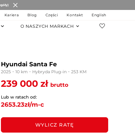
egóły)
Kariera
Blog
Części
Kontakt
English
O NASZYCH MARKACH
POZOSTAŁE MARKI
Changan
Hyundai Santa Fe
JAC Motors
2025 ･ 10 km ･ Hybryda Plug-in ･ 253 KM
Chery
239 000 zł
brutto
JAECOO
Lub w ratach od:
2653.23
zł/m-c
OMODA
MG
WYLICZ RATĘ
LEVC