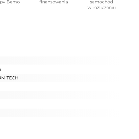
upy Bemo
finansowania
samochód
w rozliczeniu
e
UM TECH