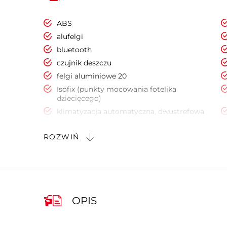
ABS
alufelgi
bluetooth
czujnik deszczu
felgi aluminiowe 20
Isofix (punkty mocowania fotelika
dziecięcego)
klimatyzacja automatyczna, dwustrefowa
kolumna kierownicy regulowana elektrycznie
ROZWIŃ
lampy przeciwmgielne
lusterka boczne ustawiane elektrycznie
poduszka kolan kierowcy
światła do jazdy dziennej
tempomat
OPIS