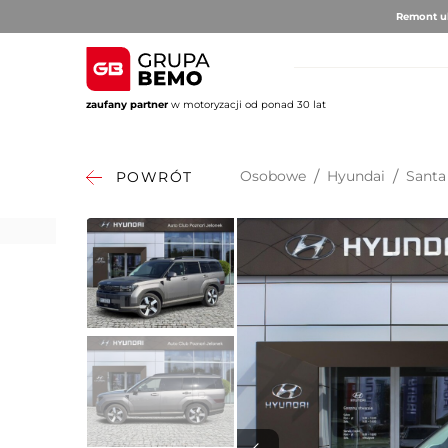
Remont ul
zaufany partner
w motoryzacji od ponad 30 lat
AUTO BRUNO
AUTO CLU
Volvo
Alfa 
Osobowe
/
Hyundai
/
Santa
POWRÓT
DS Au
Fiat
Citro
Hyund
Jeep
Opel