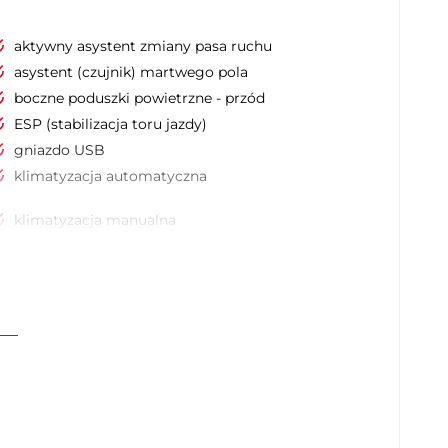
aktywny asystent zmiany pasa ruchu
asystent (czujnik) martwego pola
boczne poduszki powietrzne - przód
ESP (stabilizacja toru jazdy)
gniazdo USB
klimatyzacja automatyczna
klimatyzacja manualna
kontrola odległości z tyłu (przy parkowaniu)
lampy przednie w technologii LED
podgrzewane lusterka boczne
przyciemniane tylne szyby
tapicerka skórzana
wspomaganie kierownicy