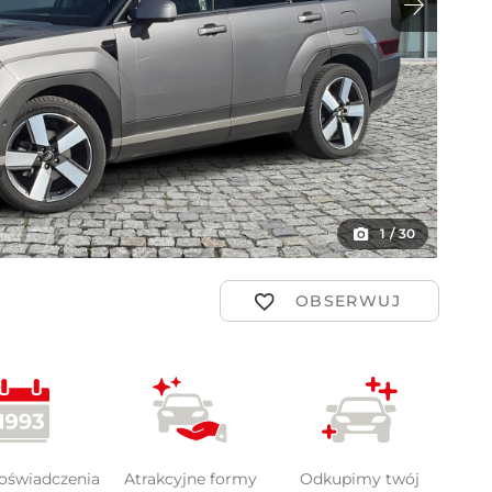
ot
1
/
30
doświadczenia
Atrakcyjne formy
Odkupimy twój