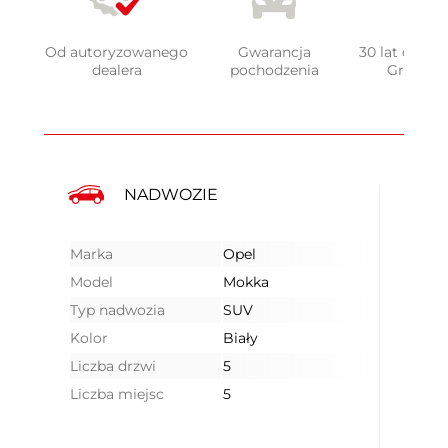
Od autoryzowanego
Gwarancja
30 lat doświ
dealera
pochodzenia
Grupy 
NADWOZIE
Marka
Opel
Model
Mokka
Typ nadwozia
SUV
Kolor
Biały
Liczba drzwi
5
Liczba miejsc
5