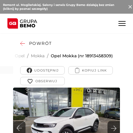
Remont ul. Mogileńskiej. Salony i serwis Grupy Bemo działają bez zmian
(kliknij by poznać szczegóły)
POWRÓT
bowe
/
Opel
/
Mokka
/
Opel Mokka (nr 18913458309)
UDOSTĘPNIJ