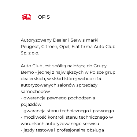
Kierownica ze sterowaniem radia
Kierownica wielofunkcyjna
OPIS
Kierownica ogrzewana
Dźwignia zmiany biegów wykończona
skórą
Autoryzowany Dealer i Serwis marki
Uruchamianie silnika bez użycia
Peugeot, Citroen, Opel, Fiat firma Auto Club
kluczyków
Sp. z o.o.
Czujnik deszczu
Auto Club jest spółką należącą do Grupy
Elektryczne szyby przednie
Bemo - jednej z największych w Polsce grup
Elektryczne szyby tylne
dealerskich, w skład której wchodzi 14
Przyciemniane tylne szyby
autoryzowanych salonów sprzedaży
Kontrola odległości z przodu (przy
samochodów
parkowaniu)
- gwarancja pewnego pochodzenia
Kontrola odległości z tyłu (przy
pojazdów
parkowaniu)
- gwarancja stanu technicznego i prawnego
Kamera parkowania tył
- możliwość kontroli stanu technicznego w
warunkach autoryzowanego serwisu
Lusterka boczne ustawiane elektrycznie
- jazdy testowe i profesjonalna obsługa
Asystent (czujnik) martwego pola