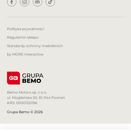
informacyjnym i nie stanowi oferty w
rozumieniu przepisów Kodeksu Cywilnego
oraz opisu towaru ani zapewnienia w
rozumieniu art. 4 Ustawy z dnia 27 lipca
2002 roku o szczególnych warunkach
Polityka prywatności
sprzedaży konsumenckiej. Wszelkie
Regulamin sklepu
uzgodnienia właściwości i specyfikacji
pojazdu następują w umowie sprzedaży.
Standardy ochrony małoletnich
by MORE Interactive
Bemo Motors sp. z o.o.
ul. Mogileńska 50, 61-044 Poznań
KRS: 0000132096
Grupa Bemo © 2026