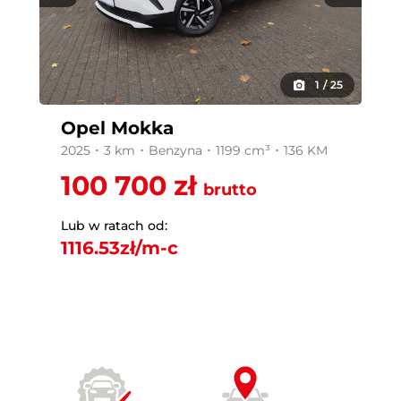
1
/
25
Opel Mokka
2025 ･ 3 km ･ Benzyna ･ 1199 cm³ ･ 136 KM
100 700 zł
brutto
Lub w ratach od:
1116.53
zł/m-c