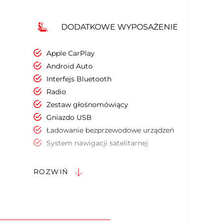
DODATKOWE WYPOSAŻENIE
Apple CarPlay
Android Auto
Interfejs Bluetooth
Radio
Zestaw głośnomówiący
Gniazdo USB
Ładowanie bezprzewodowe urządzeń
System nawigacji satelitarnej
System nagłośnienia
Ekran dotykowy
ROZWIŃ
Podgrzewany fotel kierowcy
Podgrzewany fotel pasażera
Podłokietniki - przód
Kierownica skórzana