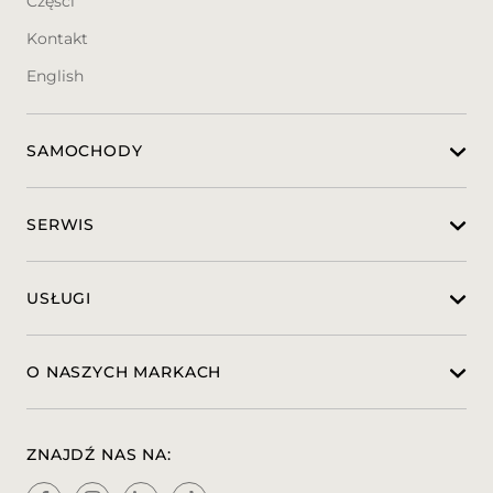
Części
lusterka boczne
˧ Reflektory i światła do jazdy dziennej w
Kontakt
technologii LED
English
˧ Światła tylne w technologii LED
SAMOCHODY
PRZED PRZYJAZDEM PROSIMY O
KONTAKT:
SERWIS
Marcin Lewandwski
marcin.lewandowski@auto-club.pl
Tel. 513 330 262
USŁUGI
Miejsce ekspozycji auta:
Auto Club - Autoryzowany Dealer i Serwis
O NASZYCH MARKACH
Peugeot, Citroen, Fiat i Opel
ul. Obornicka 4, 62-002 Złotniki
Zawartość treści umieszczona na stronie
ZNAJDŹ NAS NA:
internetowej służy jedynie celom