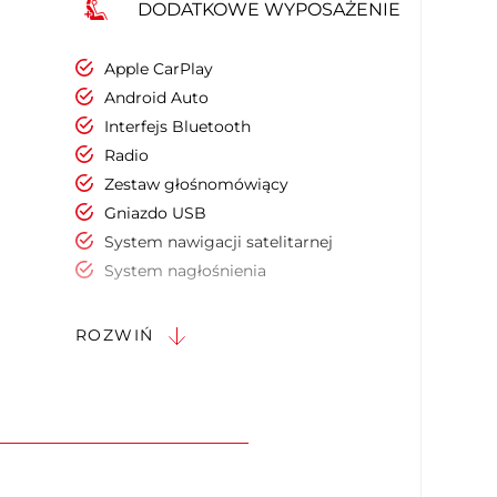
DODATKOWE WYPOSAŻENIE
Apple CarPlay
Android Auto
Interfejs Bluetooth
Radio
Zestaw głośnomówiący
Gniazdo USB
System nawigacji satelitarnej
System nagłośnienia
Ekran dotykowy
Sterowanie funkcjami pojazdu za
ROZWIŃ
pomocą głosu
Dostęp do internetu
Elektrycznie ustawiany fotel pasażera
Podgrzewany fotel kierowcy
Podgrzewany fotel pasażera
Regul. elektr. podparcia lędźwiowego -