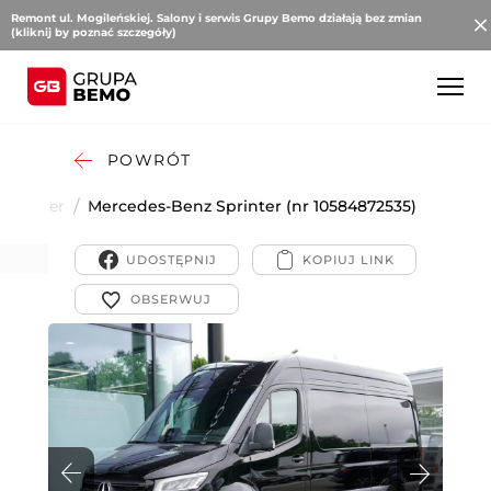
Remont ul. Mogileńskiej. Salony i serwis Grupy Bemo działają bez zmian
(kliknij by poznać szczegóły)
POWRÓT
Sprinter
/
Mercedes-Benz Sprinter (nr 10584872535)
UDOSTĘPNIJ