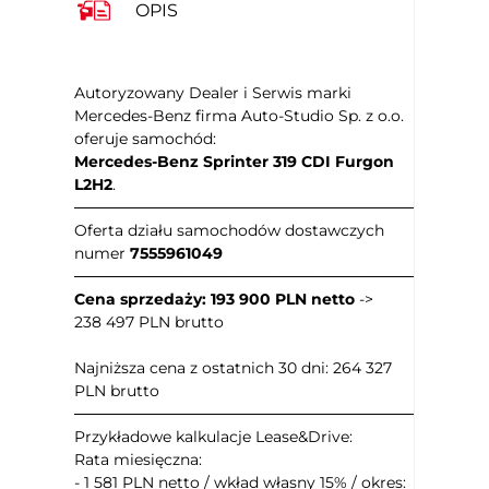
OPIS
kierowca
Regul. elektr. podparcia lędźwiowego -
pasażer
Kierownica skórzana
Autoryzowany Dealer i Serwis marki
Mercedes-Benz firma Auto-Studio Sp. z o.o.
Kierownica ze sterowaniem radia
Kierownica wielofunkcyjna
Mercedes-Benz Sprinter 319 CDI Furgon
Kierownica ogrzewana
L2H2
.
Dźwignia zmiany biegów wykończona
──────────────────────────────────────
skórą
Oferta działu samochodów dostawczych
numer
Uruchamianie silnika bez użycia
7555961049
kluczyków
Cena sprzedaży: 193 900 PLN netto
->
Elektryczne szyby przednie
238 497 PLN brutto
Przyciemniane tylne szyby
Kontrola odległości z tyłu (przy
Najniższa cena z ostatnich 30 dni: 264 327
parkowaniu)
PLN brutto
Kamera panoramiczna 360
──────────────────────────────────────
Kamera parkowania tył
Przykładowe kalkulacje Lease&Drive:
Rata miesięczna:
Lusterka boczne ustawiane elektrycznie
- 1 581 PLN netto / wkład własny 15% / okres: