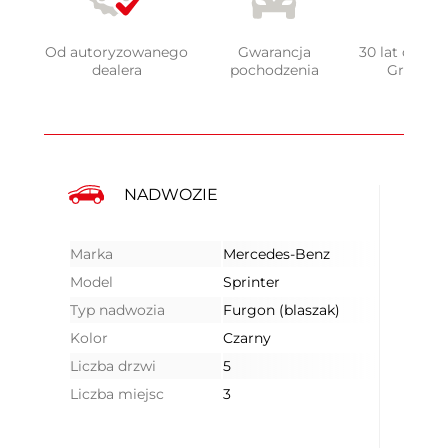
Od autoryzowanego
Gwarancja
30 lat doświ
dealera
pochodzenia
Grupy 
NADWOZIE
Marka
Mercedes-Benz
Model
Sprinter
Typ nadwozia
Furgon (blaszak)
Kolor
Czarny
Liczba drzwi
5
Liczba miejsc
3