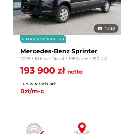
1
/
20
FINANSOWANIE GB
Mercedes-Benz Sprinter
2025 ･ 10 km ･ Diesel ･ 1950 cm³ ･ 190 KM
193 900 zł
netto
Lub w ratach od:
0
zł/m-c