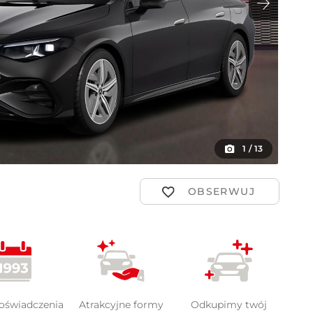
ot
1
/
13
doświadczenia
Atrakcyjne formy
Odkupimy twój