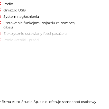
Radio
Gniazdo USB
System nagłośnienia
Sterowanie funkcjami pojazdu za pomocą
głosu
Elektrycznie ustawiany fotel pasażera
Podłokietniki - przód
Kierownica wielofunkcyjna
Czujnik deszczu
Elektryczne szyby tylne
Dach otwierany elektrycznie
Kamera parkowania tył
Asystent (czujnik) martwego pola
Lampy przeciwmgielne
Elektroniczna kontrola ciśnienia w oponach
Wycieraczki
 firma Auto-Studio Sp. z o.o. oferuje samochód osobowy