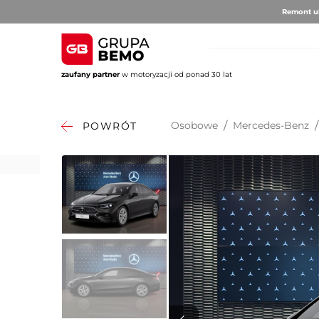
Remont ul
zaufany partner
w motoryzacji od ponad 30 lat
AUTO BRUNO
AUTO CLU
Volvo
Alfa 
Osobowe
/
Mercedes-Benz
/
POWRÓT
DS Au
Fiat
Citro
Hyund
Jeep
Opel