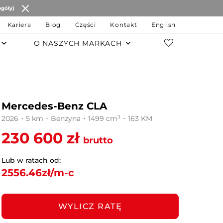
egóły)
Kariera
Blog
Części
Kontakt
English
O NASZYCH MARKACH
POZOSTAŁE MARKI
Changan
Mercedes-Benz CLA
JAC Motors
2026 ･ 5 km ･ Benzyna ･ 1499 cm³ ･ 163 KM
Chery
230 600 zł
brutto
JAECOO
Lub w ratach od:
2556.46
zł/m-c
OMODA
MG
WYLICZ RATĘ
LEVC