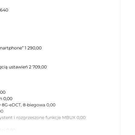
8640
martphone” 1 290,00
ęcią ustawień 2 709,00
,00
n 0,00
 8G-eDCT, 8-biegowa 0,00
00
ystent i rozgrzeszone funkcje MBUX 0,00
ci 0,00