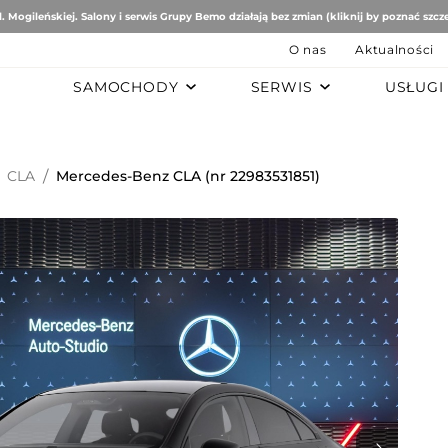
. Mogileńskiej. Salony i serwis Grupy Bemo działają bez zmian (kliknij by poznać szcz
O nas
Aktualności
SAMOCHODY
SERWIS
USŁUGI
B
AUTO STUDIO
BEMO MOTORS
Romeo
Mercedes-Benz
Ford
CLA
/
Mercedes-Benz CLA (nr 22983531851)
tomobiles
Mazda
ën
ai