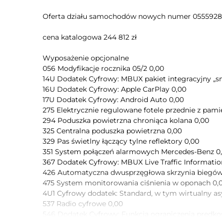
Oferta działu samochodów nowych numer 055592
cena katalogowa 244 812 zł
Wyposażenie opcjonalne
056 Modyfikacje rocznika 05/2 0,00
14U Dodatek Cyfrowy: MBUX pakiet integracyjny „s
16U Dodatek Cyfrowy: Apple CarPlay 0,00
17U Dodatek Cyfrowy: Android Auto 0,00
275 Elektrycznie regulowane fotele przednie z pami
294 Poduszka powietrzna chroniąca kolana 0,00
325 Centralna poduszka powietrzna 0,00
329 Pas świetlny łączący tylne reflektory 0,00
351 System połączeń alarmowych Mercedes-Benz 0
367 Dodatek Cyfrowy: MBUX Live Traffic Informatio
426 Automatyczna dwusprzęgłowa skrzynia biegów
475 System monitorowania ciśnienia w oponach 0,
4U1 Cyfrowy dodatek: Standard, w tym wirtualny as
537 Radio cyfrowe 0,00
546 Dodatek Cyfrowy: Funkcja ograniczenia prędkoś