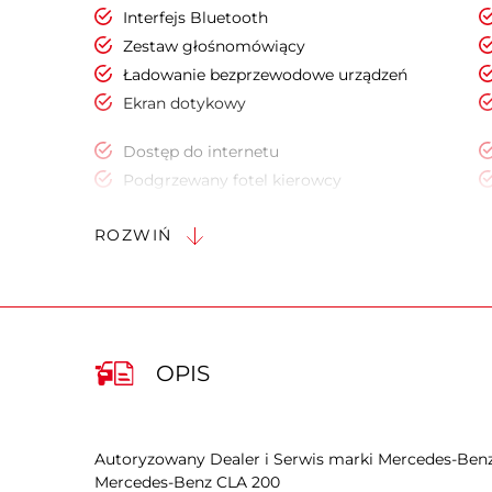
Interfejs Bluetooth
Zestaw głośnomówiący
Ładowanie bezprzewodowe urządzeń
Ekran dotykowy
Dostęp do internetu
Podgrzewany fotel kierowcy
Kierownica skórzana
ROZWIŃ
Keyless Go
Elektryczne szyby przednie
Przyciemniane tylne szyby
Park Assistant - asystent parkowania
Lusterka boczne ustawiane elektrycznie
OPIS
Światła do jazdy dziennej
System Start/Stop
Wspomaganie kierownicy
Autoryzowany Dealer i Serwis marki Mercedes-Benz
Mercedes-Benz CLA 200