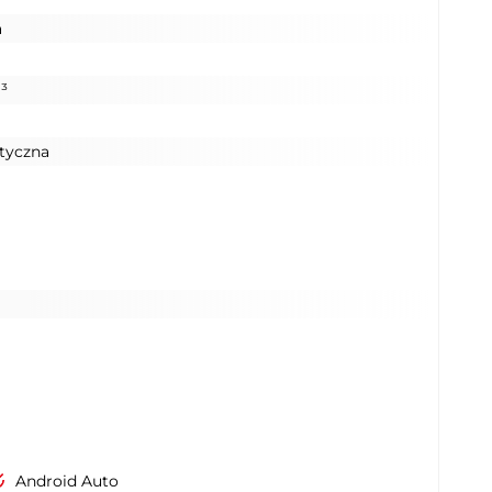
a
³
tyczna
Android Auto